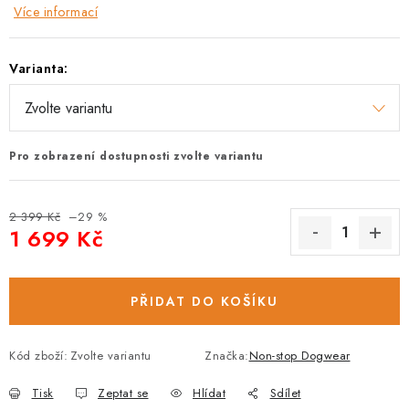
Více informací
Varianta:
Pro zobrazení dostupnosti zvolte variantu
2 399 Kč
–29 %
1 699 Kč
Měrná cena:
PŘIDAT DO KOŠÍKU
Kód zboží:
Zvolte variantu
Značka:
Non-stop Dogwear
Tisk
Zeptat se
Hlídat
Sdílet