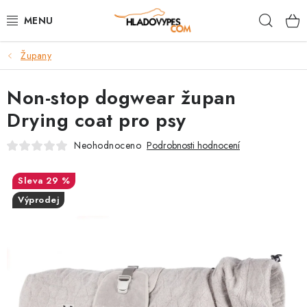
Přejít
Hleda
na
obsah
Župany
POTŘEBY PRO PSY
Non-stop dogwear župan
TAMI PŘEPRAVNÍ BOXY
Drying coat pro psy
SPORT SE PSEM
Neohodnoceno
Podrobnosti hodnocení
BACK ON TRACK
29 %
Výprodej
FAQ
VĚRNOSTNÍ PROGRAM
ZNAČKY