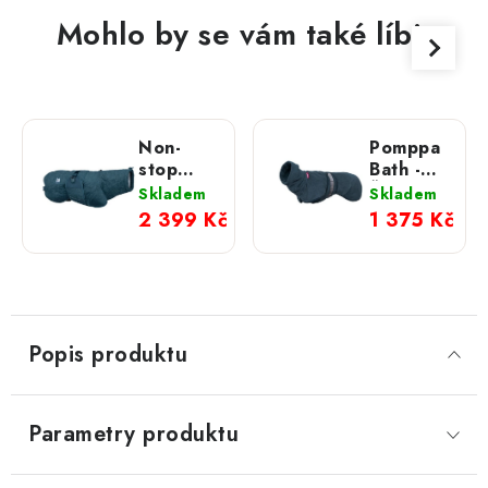
Mohlo by se vám také líbit
Non-
Pomppa
stop
Bath -
dogwear
Župan
Skladem
Skladem
župan
Midnight
2 399 Kč
1 375 Kč
Drying
Teal
coat pro
psy
Popis produktu
Parametry produktu