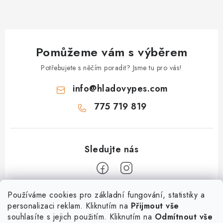
ý
p
i
s
Pomůžeme vám s výběrem
u
Potřebujete s něčím poradit? Jsme tu pro vás!
info
@
hladovypes.com
775 719 819
Z
Používáme cookies pro základní fungování, statistiky a
personalizaci reklam. Kliknutím na
Přijmout vše
á
souhlasíte s jejich použitím. Kliknutím na
Odmítnout vše
Informace