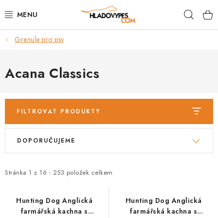
Přejít
Hleda
na
obsah
Granule pro psy
POTŘEBY PRO PSY
TAMI PŘEPRAVNÍ BOXY
Acana Classics
SPORT SE PSEM
FILTROVAT PRODUKTY
BACK ON TRACK
V
Ř
DOPORUČUJEME
FAQ
ý
a
p
z
VĚRNOSTNÍ PROGRAM
i
e
Stránka
1
z
16
-
253
položek celkem
s
n
ZNAČKY
p
í
Hunting Dog Anglická
Hunting Dog Anglická
farmářská kachna s
farmářská kachna s
r
p