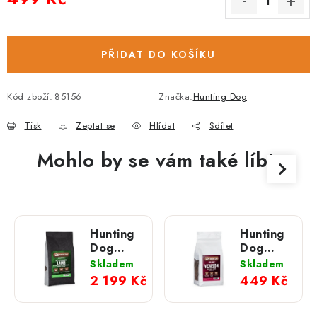
Měrná cena:
PŘIDAT DO KOŠÍKU
Kód zboží:
85156
Značka:
Hunting Dog
Tisk
Zeptat se
Hlídat
Sdílet
Mohlo by se vám také líbit
Hunting
Hunting
Dog
Dog
Britské
Zvěřina
Skladem
Skladem
jehně s
s
2 199 Kč
449 Kč
mátou;
morušemi;
12 kg
2 kg