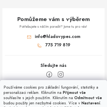
Pomůžeme vám s výběrem
Potřebujete s něčím poradit? Jsme tu pro vás!
info
@
hladovypes.com
775 719 819
Z
Používáme cookies pro základní fungování, statistiky a
personalizaci reklam. Kliknutím na
Přijmout vše
á
souhlasíte s jejich použitím. Kliknutím na
Odmítnout vše
Informace
p
budou použity jen nezbytné cookies. Více v
Nastavení
.