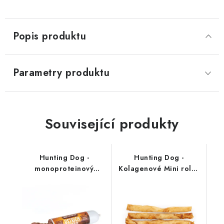
Popis produktu
Parametry produktu
Související produkty
Hunting Dog -
Hunting Dog -
monoproteinový
Kolagenové Mini rolky
salámek; pštrosí 400 g
5 ks