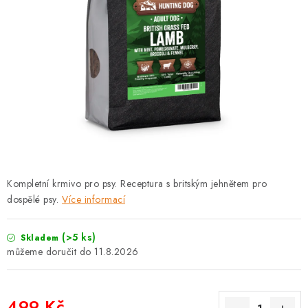
PRODEJNA
BLOG
SLUŽBY
VÝMĚNA, VRÁCENÍ A REKLAMACE
O nás
Kontakty
Doprava a platba
Výměna, vrácení a reklamace
Obchodní podmínky
Kompletní krmivo pro psy. Receptura s britským jehnětem pro
Podmínky ochrany osobních údajů
dospělé psy.
Více informací
Zásady použivání souboru cookies
Hodnocení obchodu
FAQ
(>5 ks)
Skladem
11.8.2026
499 Kč