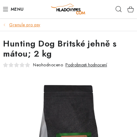
Přejít
Hleda
na
obsah
Granule pro psy
POTŘEBY PRO PSY
Hunting Dog Britské jehně s
TAMI PŘEPRAVNÍ BOXY
mátou; 2 kg
SPORT SE PSEM
Neohodnoceno
Podrobnosti hodnocení
BACK ON TRACK
FAQ
VĚRNOSTNÍ PROGRAM
ZNAČKY