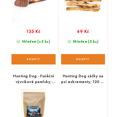
135 Kč
49 Kč
(>5 ks)
(5 ks)
Skladem
Skladem
Hunting Dog - Funkční
Hunting Dog sáčky na
výcvikové pamlsky;
psí exkrementy; 120 ks
DENTAL 220 g
/ 8 rolí