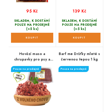
95 Kč
139 Kč
SKLADEM, K DOSTÁNÍ
SKLADEM, K DOSTÁNÍ
POUZE NA PRODEJNĚ
POUZE NA PRODEJNĚ
(>5 ks)
(>5 ks)
Hovězí maso a
Barf me Dršťky mleté s
chrupavky pro psy a
červenou řepou 1 kg
kočky 500 g
Pouze na prodejně
Pouze na prodejně