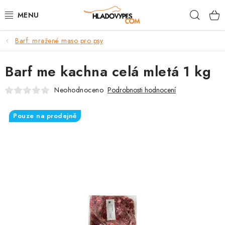
Přejít
Hleda
na
obsah
Barf: mražené maso pro psy
POTŘEBY PRO PSY
Barf me kachna celá mletá 1 kg
TAMI PŘEPRAVNÍ BOXY
Neohodnoceno
Podrobnosti hodnocení
SPORT SE PSEM
Pouze na prodejně
BACK ON TRACK
FAQ
VĚRNOSTNÍ PROGRAM
ZNAČKY