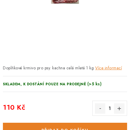
PRODEJNA
BLOG
SLUŽBY
VÝMĚNA, VRÁCENÍ A REKLAMACE
O nás
Kontakty
Doprava a platba
Doplňkové krmivo pro psy. kachna celá mletá 1 kg
Více informací
Výměna, vrácení a reklamace
Obchodní podmínky
Podmínky ochrany osobních údajů
(>5 ks)
SKLADEM, K DOSTÁNÍ POUZE NA PRODEJNĚ
Zásady použivání souboru cookies
Hodnocení obchodu
FAQ
110 Kč
Měrná cena: