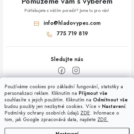
Pomůžeme vám s výběrem
Potřebujete s něčím poradit? Jsme tu pro vás!
info
@
hladovypes.com
775 719 819
Z
Používáme cookies pro základní fungování, statistiky a
personalizaci reklam. Kliknutím na
Přijmout vše
á
souhlasíte s jejich použitím. Kliknutím na
Odmítnout vše
Informace
p
budou použity jen nezbytné cookies. Více v
Nastavení
.
a
Podmínky ochrany osobních údajů
ZDE
. Informace o
O nás
Služby
t
tom, jak Google zpracovává data, najdete
ZDE.
Kontakty
×
Chceš nakupovat za
í
PetExpert - pojištění psů
Doprava a platba
výhodnější ceny? Přihlaš
Nastavení