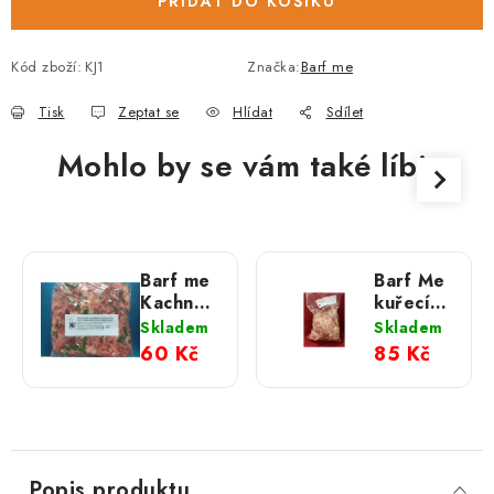
PŘIDAT DO KOŠÍKU
Kód zboží:
KJ1
Značka:
Barf me
Tisk
Zeptat se
Hlídat
Sdílet
Mohlo by se vám také líbit
Barf me
Barf Me
Kachna
kuřecí
celá
krky 1
Skladem
Skladem
mletá s
kg
60 Kč
85 Kč
čerstvým
medvědím
česnekem
500 g
Popis produktu