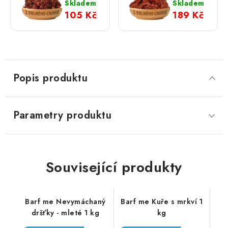
Power
1 kg
Skladem
Skladem
Mix pro
105 Kč
189 Kč
psy a
kočky –
KOMPLET
500 g
Popis produktu
Parametry produktu
Související produkty
Barf me Nevymáchaný
Barf me Kuře s mrkví 1
dršťky - mleté 1 kg
kg