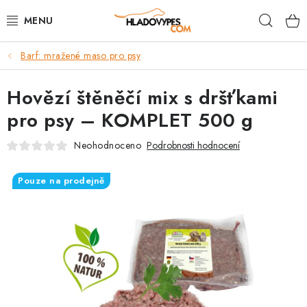
Přejít
Hleda
na
obsah
Barf: mražené maso pro psy
POTŘEBY PRO PSY
Hovězí štěněčí mix s dršťkami
TAMI PŘEPRAVNÍ BOXY
pro psy – KOMPLET 500 g
SPORT SE PSEM
Neohodnoceno
Podrobnosti hodnocení
BACK ON TRACK
Pouze na prodejně
FAQ
VĚRNOSTNÍ PROGRAM
ZNAČKY