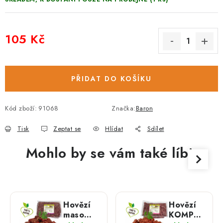
105 Kč
Měrná cena:
PŘIDAT DO KOŠÍKU
Kód zboží:
91068
Značka:
Baron
Tisk
Zeptat se
Hlídat
Sdílet
Mohlo by se vám také líbit
Hovězí
Hovězí
maso
KOMPLET