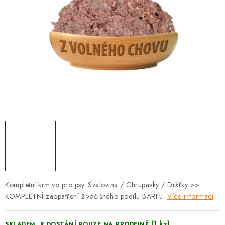
PRODEJNA
BLOG
SLUŽBY
VÝMĚNA, VRÁCENÍ A REKLAMACE
O nás
Kontakty
Doprava a platba
Výměna, vrácení a reklamace
Obchodní podmínky
Podmínky ochrany osobních údajů
Zásady použivání souboru cookies
Hodnocení obchodu
FAQ
Kompletní krmivo pro psy. Svalovina / Chrupavky / Dršťky >>
KOMPLETNÍ zaopatření živočišného podílu BARFu.
Více informací
(1 ks)
SKLADEM, K DOSTÁNÍ POUZE NA PRODEJNĚ