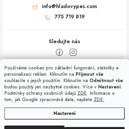
info
@
hladovypes.com
775 719 819
Z
Používáme cookies pro základní fungování, statistiky a
personalizaci reklam. Kliknutím na
Přijmout vše
á
souhlasíte s jejich použitím. Kliknutím na
Odmítnout vše
Informace
p
budou použity jen nezbytné cookies. Více v
Nastavení
.
a
Podmínky ochrany osobních údajů
ZDE
. Informace o
O nás
Služby
t
tom, jak Google zpracovává data, najdete
ZDE.
Kontakty
í
PetExpert - pojištění psů
Doprava a platba
Nastavení
Pujčení paddleboardu a psí plovací vesty
Výměna, vrácení a reklamace
Osobní odběr zboží - PRODEJNA
Obchodní podmínky
Copyright 2026
hladovypes.com
. Všechna práva vyhrazena.
Upravit nastavení