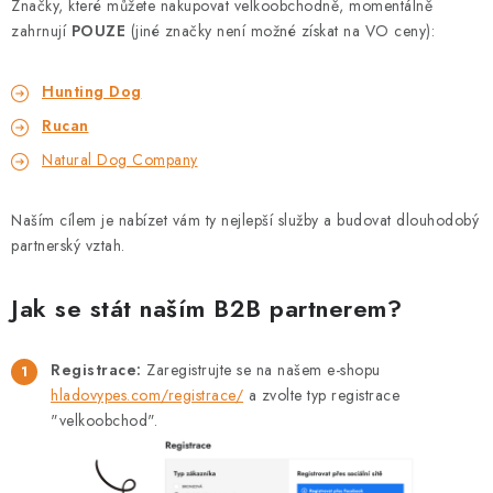
PRODEJNA
Značky, které můžete nakupovat velkoobchodně, momentálně
zahrnují
POUZE
(jiné značky není možné získat na VO ceny):
BLOG
Hunting Dog
SLUŽBY
Rucan
Natural Dog Company
VÝMĚNA, VRÁCENÍ A REKLAMACE
Naším cílem je nabízet vám ty nejlepší služby a budovat dlouhodobý
O nás
Kontakty
Doprava a platba
partnerský vztah.
Výměna, vrácení a reklamace
Obchodní podmínky
Jak se stát naším B2B partnerem?
Podmínky ochrany osobních údajů
Zásady použivání souboru cookies
Hodnocení obchodu
Registrace:
Zaregistrujte se na našem e-shopu
FAQ
hladovypes.com/registrace/
a zvolte typ registrace
"velkoobchod".