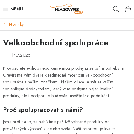
Přejít
Hleda
na
obsah
Novinky
POTŘEBY PRO PSY
Velkoobchodní spolupráce
TAMI PŘEPRAVNÍ BOXY
14.7.2025
SPORT SE PSEM
Provozujete e-shop nebo kamennou prodejnu se psími potřebami?
BACK ON TRACK
Otevíráme vám dveře k jedinečné možnosti velkoobchodní
spolupráce s našimi značkami. Naším cílem je stát se vaším
FAQ
spolehlivým dodavatelem, který vám poskytne nejen kvalitní
produkty, ale i podporu v budování úspěšného podnikání.
VĚRNOSTNÍ PROGRAM
Proč spolupracovat s námi?
ZNAČKY
Jsme hrdí na to, že nabízíme pečlivě vybrané produkty od
prověřených výrobců z celého světa. Naší prioritou je kvalita.