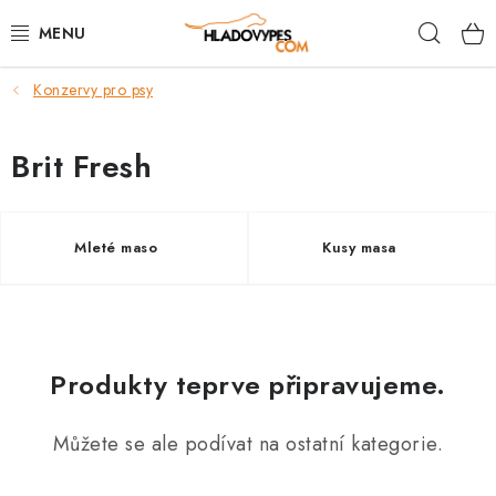
Přejít
Hleda
na
obsah
Konzervy pro psy
POTŘEBY PRO PSY
TAMI PŘEPRAVNÍ BOXY
Brit Fresh
SPORT SE PSEM
Mleté maso
Kusy masa
BACK ON TRACK
FAQ
Produkty teprve připravujeme.
VĚRNOSTNÍ PROGRAM
ZNAČKY
Můžete se ale podívat na ostatní kategorie.