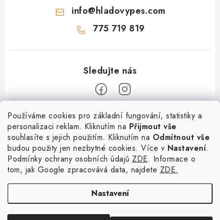
info
@
hladovypes.com
775 719 819
Z
Používáme cookies pro základní fungování, statistiky a
personalizaci reklam. Kliknutím na
Přijmout vše
á
souhlasíte s jejich použitím. Kliknutím na
Odmítnout vše
Informace
p
budou použity jen nezbytné cookies. Více v
Nastavení
.
a
Podmínky ochrany osobních údajů
ZDE
. Informace o
O nás
Služby
t
tom, jak Google zpracovává data, najdete
ZDE.
Kontakty
í
PetExpert - pojištění psů
Doprava a platba
Nastavení
Pujčení paddleboardu a psí plovací vesty
Výměna, vrácení a reklamace
Osobní odběr zboží - PRODEJNA
Obchodní podmínky
Copyright 2026
hladovypes.com
. Všechna práva vyhrazena.
Upravit nastavení