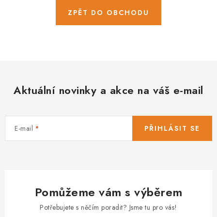
PRODEJNA
ZPĚT DO OBCHODU
BLOG
SLUŽBY
VÝMĚNA, VRÁCENÍ A REKLAMACE
Aktuální novinky a akce na váš e-mail
O nás
Kontakty
Doprava a platba
Výměna, vrácení a reklamace
Obchodní podmínky
E-mail
PŘIHLÁSIT SE
Podmínky ochrany osobních údajů
Zásady použivání souboru cookies
Hodnocení obchodu
FAQ
Pomůžeme vám s výběrem
Potřebujete s něčím poradit? Jsme tu pro vás!