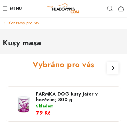
Přejít
Hleda
na
obsah
Konzervy pro psy
POTŘEBY PRO PSY
TAMI PŘEPRAVNÍ BOXY
Kusy masa
SPORT SE PSEM
Vybráno pro vás
BACK ON TRACK
FAQ
FARMKA DOG kusy jater v
VĚRNOSTNÍ PROGRAM
hovězím; 800 g
Skladem
79 Kč
ZNAČKY