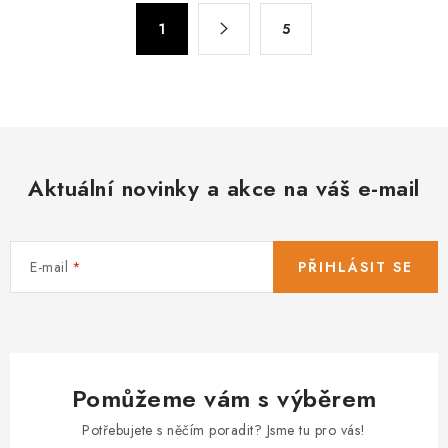
á
S
d
1
5
t
a
r
c
á
n
í
k
p
o
r
v
Aktuální novinky a akce na váš e-mail
v
á
k
n
y
í
v
E-mail
PŘIHLÁSIT SE
ý
p
i
s
Pomůžeme vám s výběrem
u
Potřebujete s něčím poradit? Jsme tu pro vás!