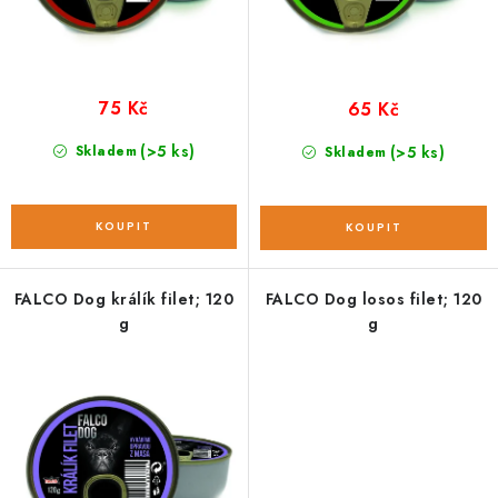
ů
t
ů
75 Kč
65 Kč
(>5 ks)
Skladem
(>5 ks)
Skladem
FALCO Dog králík filet; 120
FALCO Dog losos filet; 120
g
g