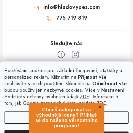
info
@
hladovypes.com
775 719 819
Z
Používáme cookies pro základní fungování, statistiky a
personalizaci reklam. Kliknutím na
Přijmout vše
á
souhlasíte s jejich použitím. Kliknutím na
Odmítnout vše
Informace
p
budou použity jen nezbytné cookies. Více v
Nastavení
.
a
Podmínky ochrany osobních údajů
ZDE
. Informace o
O nás
Služby
t
tom, jak Google zpracovává data, najdete
ZDE.
Kontakty
×
Chceš nakupovat za
í
PetExpert - pojištění psů
Doprava a platba
výhodnější ceny? Přihlaš
Nastavení
Pujčení paddleboardu a psí plovací vesty
se do našeho věrnostního
Výměna, vrácení a reklamace
programu!
Osobní odběr zboží - PRODEJNA