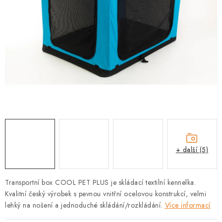
PRODEJNA
BLOG
SLUŽBY
VÝMĚNA, VRÁCENÍ A REKLAMACE
O nás
Kontakty
Doprava a platba
Výměna, vrácení a reklamace
Obchodní podmínky
Podmínky ochrany osobních údajů
+ další (5)
Zásady použivání souboru cookies
Hodnocení obchodu
FAQ
Transportní box COOL PET PLUS je s
kládací textilní kennelka.
Kvalitní český výrobek s pevnou vnitřní ocelovou konstrukcí, velmi
lehký na nošení a jednoduché skládání/rozkládání.
Více informací