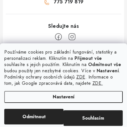
775 719 819
Z
Používáme cookies pro základní fungování, statistiky a
personalizaci reklam. Kliknutím na
Přijmout vše
á
souhlasíte s jejich použitím. Kliknutím na
Odmítnout vše
Informace
p
budou použity jen nezbytné cookies. Více v
Nastavení
.
a
Podmínky ochrany osobních údajů
ZDE
. Informace o
O nás
Služby
t
tom, jak Google zpracovává data, najdete
ZDE.
Kontakty
í
PetExpert - pojištění psů
Doprava a platba
Nastavení
Pujčení paddleboardu a psí plovací vesty
Výměna, vrácení a reklamace
Osobní odběr zboží - PRODEJNA
Obchodní podmínky
Copyright 2026
hladovypes.com
. Všechna práva vyhrazena.
Upravit nastavení
Odmítnout
Souhlasím
cookies
Podmínky ochrany osobních údajů
Vytvořil Shoptet