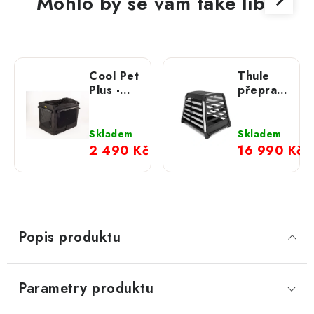
Mohlo by se vám také líbit
Cool Pet
Thule
Plus -
přepravní
kennelka
klec
černá
Allax
Skladem
Skladem
2 490 Kč
16 990 Kč
Popis produktu
Parametry produktu