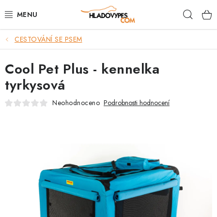
Přejít
Hleda
na
obsah
CESTOVÁNÍ SE PSEM
POTŘEBY PRO PSY
Cool Pet Plus - kennelka
TAMI PŘEPRAVNÍ BOXY
tyrkysová
SPORT SE PSEM
Neohodnoceno
Podrobnosti hodnocení
BACK ON TRACK
FAQ
VĚRNOSTNÍ PROGRAM
ZNAČKY