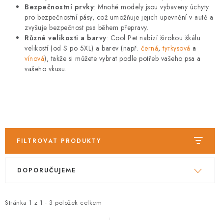
PRODEJNA
Bezpečnostní prvky
:
Mnohé modely jsou vybaveny úchyty
pro bezpečnostní pásy, což umožňuje jejich upevnění v autě a
BLOG
zvyšuje bezpečnost psa během přepravy.
Různé velikosti a barvy
:
Cool Pet nabízí širokou škálu
velikostí (od S po 5XL) a barev (např.
černá
,
tyrkysová
a
SLUŽBY
vínová
), takže si můžete vybrat podle potřeb vašeho psa a
vašeho vkusu.
VÝMĚNA, VRÁCENÍ A REKLAMACE
O nás
Kontakty
Doprava a platba
Výměna, vrácení a reklamace
Obchodní podmínky
Podmínky ochrany osobních údajů
FILTROVAT PRODUKTY
Zásady použivání souboru cookies
Hodnocení obchodu
V
Ř
FAQ
DOPORUČUJEME
ý
a
p
z
i
e
Stránka
1
z
1
-
3
položek celkem
s
n