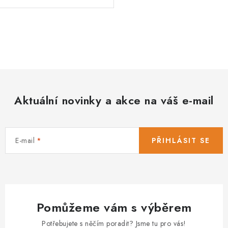
O
v
l
á
d
Aktuální novinky a akce na váš e-mail
a
c
í
E-mail
PŘIHLÁSIT SE
p
r
v
k
y
Pomůžeme vám s výběrem
v
ý
Potřebujete s něčím poradit? Jsme tu pro vás!