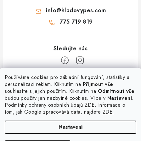
p
info
@
hladovypes.com
i
s
775 719 819
u
Z
Používáme cookies pro základní fungování, statistiky a
personalizaci reklam. Kliknutím na
Přijmout vše
á
souhlasíte s jejich použitím. Kliknutím na
Odmítnout vše
Informace
p
budou použity jen nezbytné cookies. Více v
Nastavení
.
a
Podmínky ochrany osobních údajů
ZDE
. Informace o
O nás
Služby
t
tom, jak Google zpracovává data, najdete
ZDE.
Kontakty
í
PetExpert - pojištění psů
Doprava a platba
Nastavení
Pujčení paddleboardu a psí plovací vesty
Výměna, vrácení a reklamace
Osobní odběr zboží - PRODEJNA