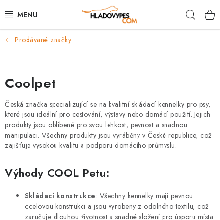
Přejít
Hleda
na
obsah
Prodávané značky
POTŘEBY PRO PSY
TAMI PŘEPRAVNÍ BOXY
Coolpet
SPORT SE PSEM
Česká značka specializující se
na kvalitní skládací kennelky pro psy,
které jsou ideální pro cestování, výstavy nebo domácí použití.
Jejich
BACK ON TRACK
produkty jsou oblíbené pro svou lehkost, pevnost a snadnou
manipulaci. Všechny produkty jsou vyráběny v České republice, což
FAQ
zajišťuje vysokou kvalitu a podporu domácího průmyslu.
VĚRNOSTNÍ PROGRAM
Výhody COOL Petu:
ZNAČKY
Skládací konstrukce
:
Všechny kennelky mají pevnou
ocelovou konstrukci a jsou vyrobeny z odolného textilu, což
zaručuje dlouhou životnost a snadné složení pro úsporu místa.