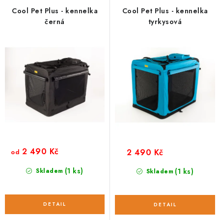
p
í
Cool Pet Plus - kennelka
Cool Pet Plus - kennelka
černá
tyrkysová
r
p
o
r
d
o
u
d
k
u
t
k
ů
t
ů
2 490 Kč
2 490 Kč
od
(1 ks)
Skladem
(1 ks)
Skladem