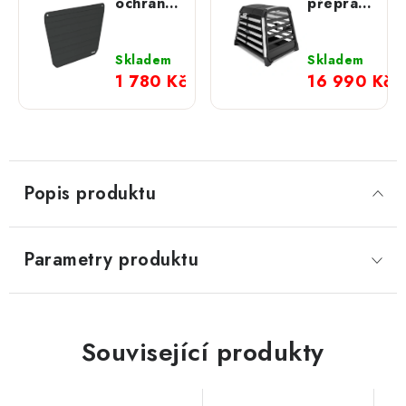
ochrana
přepravní
nárazníku
klec
široká
Allax
Skladem
Skladem
1 780 Kč
16 990 Kč
Popis produktu
Parametry produktu
Související produkty