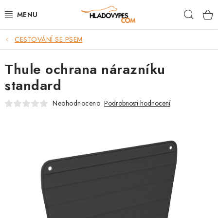
Přejít
Hleda
na
obsah
CESTOVÁNÍ SE PSEM
POTŘEBY PRO PSY
Thule ochrana nárazníku
TAMI PŘEPRAVNÍ BOXY
standard
SPORT SE PSEM
Neohodnoceno
Podrobnosti hodnocení
BACK ON TRACK
FAQ
VĚRNOSTNÍ PROGRAM
ZNAČKY