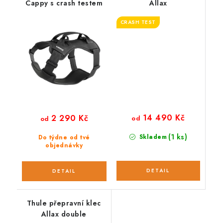
Cappy s crash testem
Allax
CRASH TEST
14 490 Kč
2 290 Kč
od
od
(1 ks)
Skladem
Do týdne od tvé
objednávky
Thule přepravní klec
Allax double