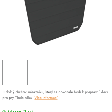
PRODEJNA
BLOG
SLUŽBY
VÝMĚNA, VRÁCENÍ A REKLAMACE
O nás
Kontakty
Doprava a platba
Výměna, vrácení a reklamace
Obchodní podmínky
Podmínky ochrany osobních údajů
Zásady použivání souboru cookies
Hodnocení obchodu
FAQ
Odolný chránič nárazníku, který se dokonale hodí k přepravní kleci
pro psy Thule Allax.
Více informací
(2 ks)
Skladem