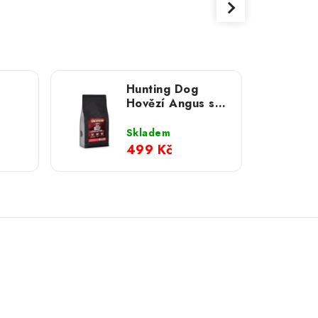
Hunting Dog
Hovězí Angus s
mrkví pro
j pro
štěňata; 2 kg
Skladem
499 Kč