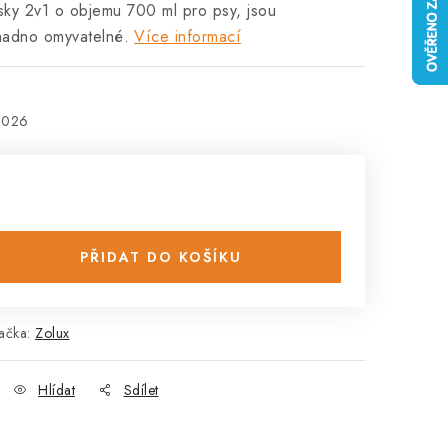
sky 2v1 o objemu 700 ml pro psy, jsou
nadno omyvatelné.
Více informací
2026
PŘIDAT DO KOŠÍKU
ačka:
Zolux
Hlídat
Sdílet