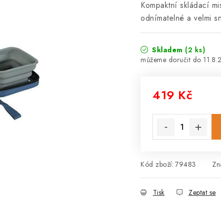
Kompaktní skládací mi
odnímatelné a velmi s
Skladem
(2 ks)
11.8.
419 Kč
Měrná cena:
Kód zboží:
79483
Zn
Tisk
Zeptat se