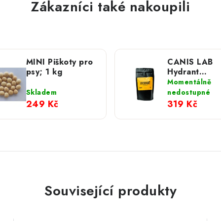
Zákazníci také nakoupili
MINI Piškoty pro
CANIS LAB
psy; 1 kg
Hydrant
hydratační
Momentálně
iontový nápo
Skladem
nedostupné
psy; 200 g
249 Kč
319 Kč
Související produkty