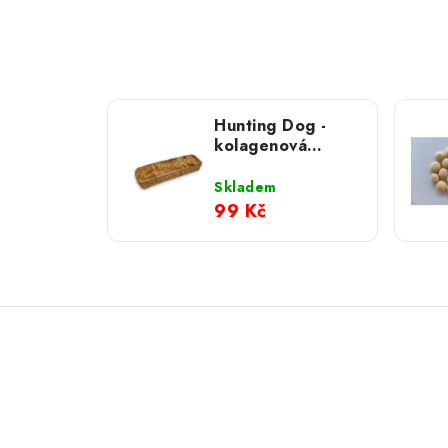
Hunting Dog -
kolagenová
tyčka; S
Skladem
99 Kč