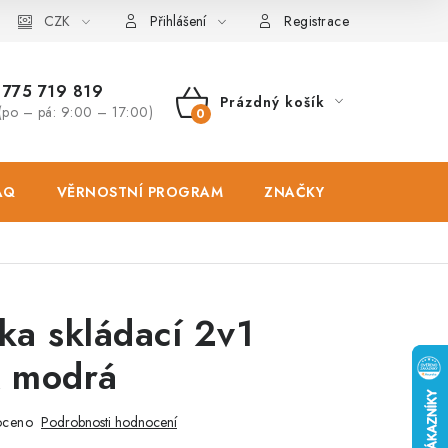
osobních údajů
CZK
Zásady použivání souboru cookies
Hodnocen
Přihlášení
Registrace
775 719 819
Prázdný košík
(po – pá: 9:00 – 17:00)
NÁKUPNÍ
KOŠÍK
AQ
VĚRNOSTNÍ PROGRAM
ZNAČKY
PRODEJNA
ka skládací 2v1
 modrá
oceno
Podrobnosti hodnocení