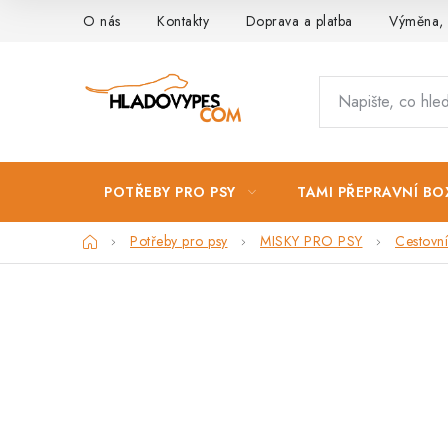
Přejít
O nás
Kontakty
Doprava a platba
Výměna, 
na
obsah
POTŘEBY PRO PSY
TAMI PŘEPRAVNÍ BO
Domů
Potřeby pro psy
MISKY PRO PSY
Cestovní