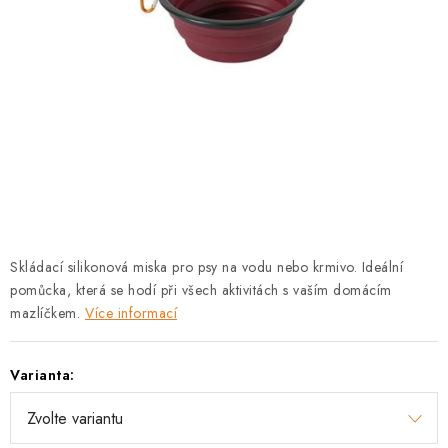
PRODEJNA
BLOG
SLUŽBY
VÝMĚNA, VRÁCENÍ A REKLAMACE
O nás
Kontakty
Doprava a platba
Výměna, vrácení a reklamace
Obchodní podmínky
Skládací silikonová miska pro psy na vodu nebo krmivo. Ideální
Podmínky ochrany osobních údajů
pomůcka, která se hodí při všech aktivitách s vaším domácím
Zásady použivání souboru cookies
Hodnocení obchodu
mazlíčkem.
Více informací
FAQ
Varianta: