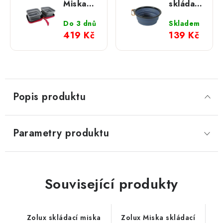
Miska
skládací
skládací
miska
2v1
BIVOUAK
Do 3 dnů
Skladem
BIVOUAK
silikon
419 Kč
139 Kč
červená
modrá
Popis produktu
Parametry produktu
Související produkty
Zolux skládací miska
Zolux Miska skládací