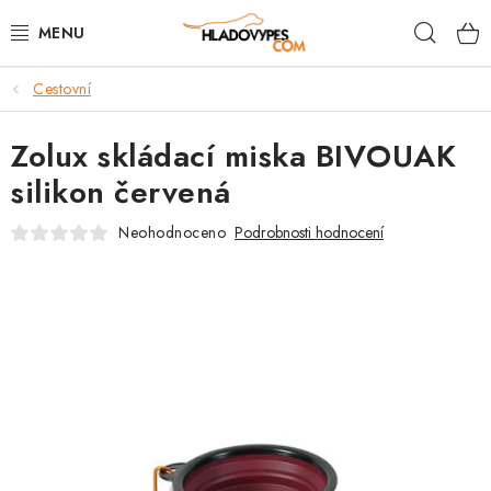
Přejít
Hleda
na
obsah
Cestovní
POTŘEBY PRO PSY
Zolux skládací miska BIVOUAK
TAMI PŘEPRAVNÍ BOXY
silikon červená
SPORT SE PSEM
Neohodnoceno
Podrobnosti hodnocení
BACK ON TRACK
FAQ
VĚRNOSTNÍ PROGRAM
ZNAČKY