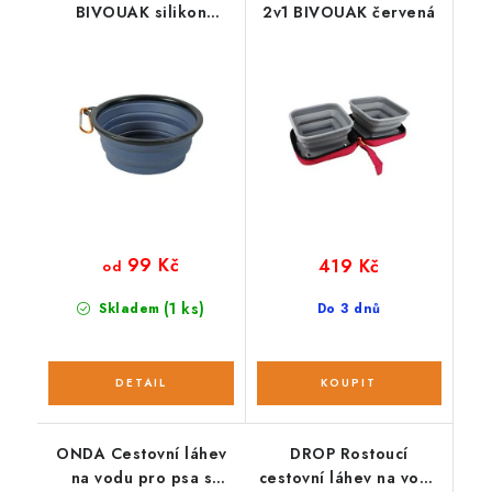
BIVOUAK silikon
2v1 BIVOUAK červená
modrá
99 Kč
419 Kč
od
(1 ks)
Skladem
Do 3 dnů
ONDA Cestovní láhev
DROP Rostoucí
na vodu pro psa s
cestovní láhev na vodu