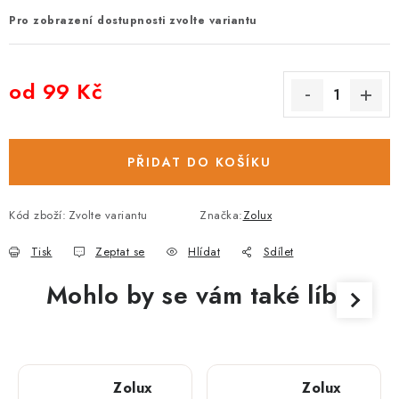
Pro zobrazení dostupnosti zvolte variantu
od
99 Kč
Měrná cena:
PŘIDAT DO KOŠÍKU
Kód zboží:
Zvolte variantu
Značka:
Zolux
Tisk
Zeptat se
Hlídat
Sdílet
Mohlo by se vám také líbit
Zolux
Zolux