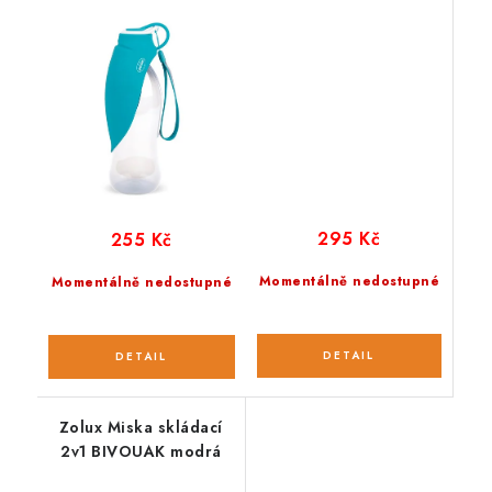
překlápěcí miskou
pro psa; fialová
295 Kč
255 Kč
Momentálně nedostupné
Momentálně nedostupné
Zolux Miska skládací
2v1 BIVOUAK modrá