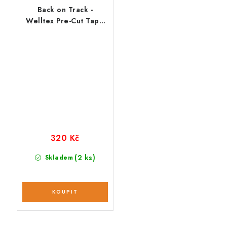
Back on Track -
Welltex Pre-Cut Tape
Strip - Terapeutický
kinesiotejp 5 ks
320 Kč
(2 ks)
Skladem