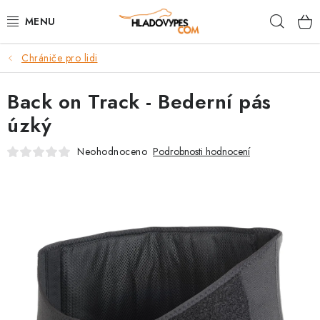
Přejít
Hleda
na
obsah
Chrániče pro lidi
POTŘEBY PRO PSY
Back on Track - Bederní pás
TAMI PŘEPRAVNÍ BOXY
úzký
SPORT SE PSEM
Neohodnoceno
Podrobnosti hodnocení
BACK ON TRACK
FAQ
VĚRNOSTNÍ PROGRAM
ZNAČKY