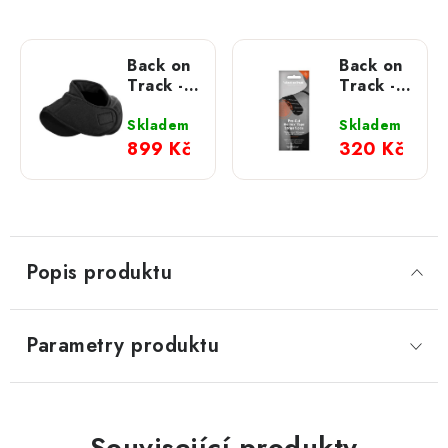
Back on
Back on
Track -
Track -
Límec
Welltex
Velcro
Pre-Cut
Skladem
Skladem
Tape
899 Kč
320 Kč
Strip -
Terapeutický
kinesiotejp
5 ks
Popis produktu
Parametry produktu
Související produkty