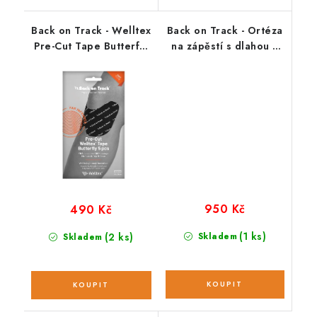
Back on Track - Welltex
Back on Track - Ortéza
Pre-Cut Tape Butterfly
na zápěstí s dlahou a
- Terapeutický
podložením Carpus II
kinesiotejp 5 ks
950 Kč
490 Kč
(1 ks)
(2 ks)
Skladem
Skladem