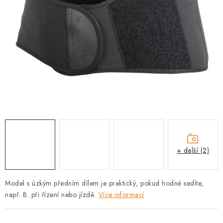
PRODEJNA
BLOG
SLUŽBY
VÝMĚNA, VRÁCENÍ A REKLAMACE
O nás
Kontakty
Doprava a platba
Výměna, vrácení a reklamace
Obchodní podmínky
Podmínky ochrany osobních údajů
+ další (2)
Zásady použivání souboru cookies
Hodnocení obchodu
FAQ
Model s úzkým předním dílem je praktický, pokud hodně sedíte,
např.
B. při řízení nebo jízdě.
Více informací