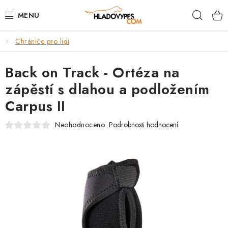
Přejít
Hleda
na
obsah
Chrániče pro lidi
POTŘEBY PRO PSY
Back on Track - Ortéza na
TAMI PŘEPRAVNÍ BOXY
zápěstí s dlahou a podložením
SPORT SE PSEM
Carpus II
BACK ON TRACK
Neohodnoceno
Podrobnosti hodnocení
FAQ
VĚRNOSTNÍ PROGRAM
ZNAČKY