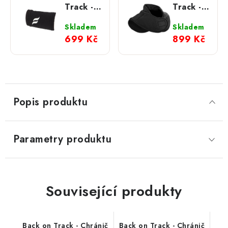
Track -
Track -
Chránič
Límec
zápěstí
Velcro
Skladem
Skladem
Physio
699 Kč
899 Kč
Popis produktu
Parametry produktu
Související produkty
Back on Track - Chránič
Back on Track - Chránič