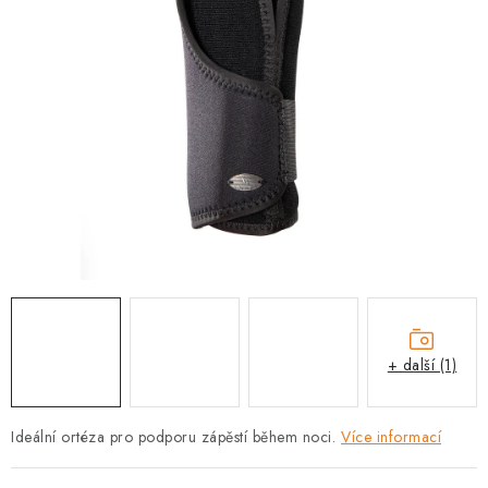
PRODEJNA
BLOG
SLUŽBY
VÝMĚNA, VRÁCENÍ A REKLAMACE
O nás
Kontakty
Doprava a platba
Výměna, vrácení a reklamace
Obchodní podmínky
Podmínky ochrany osobních údajů
Zásady použivání souboru cookies
Hodnocení obchodu
+ další (1)
FAQ
Ideální ortéza pro podporu zápěstí během noci.
Více informací