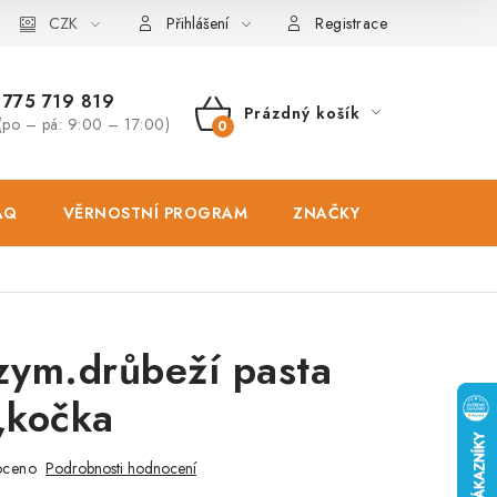
osobních údajů
CZK
Zásady použivání souboru cookies
Hodnocen
Přihlášení
Registrace
775 719 819
Prázdný košík
(po – pá: 9:00 – 17:00)
NÁKUPNÍ
KOŠÍK
AQ
VĚRNOSTNÍ PROGRAM
ZNAČKY
PRODEJNA
zym.drůbeží pasta
,kočka
oceno
Podrobnosti hodnocení