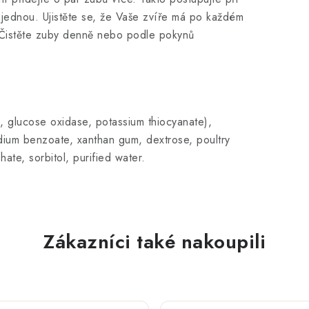
ajednou. Ujistěte se, že Vaše zvíře má po každém
. Čistěte zuby denně nebo podle pokynů
e, glucose oxidase, potassium thiocyanate),
dium benzoate, xanthan gum, dextrose, poultry
hate, sorbitol, purified water.
Zákazníci také nakoupili