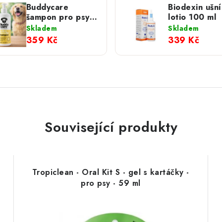
Buddycare
Biodexin ušní
šampon pro psy
lotio 100 ml
Vanilla & Shea
Skladem
Skladem
Butter
359 Kč
339 Kč
Související produkty
Tropiclean - Oral Kit S - gel s kartáčky -
pro psy - 59 ml