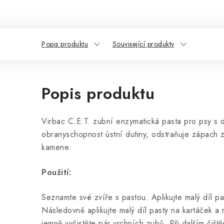
Popis produktu
Související produkty
Popis produktu
Virbac C.E.T. zubní enzymatická pasta pro psy s d
obranyschopnost ústní dutiny, odstraňuje zápach z
kamene.
Použití:
Seznamte své zvíře s pastou. Aplikujte malý díl pas
Následovně aplikujte malý díl pasty na kartáček 
jemně vyčistěte pár vrchních zubů. Při dalším čiště