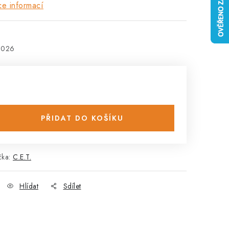
ce informací
2026
PŘIDAT DO KOŠÍKU
čka:
C.E.T.
Hlídat
Sdílet