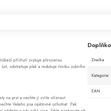
Doplňko
Značka
růbeží příchutí zvyšuje přirozenou
 úst, odstraňuje plak a redukuje tvorbu zubního
Kategorie
EAN
ty na prst a nechte jí zvíře olíznout.
a nechte Vašeho psa opětovně ochutnat. Pak
ní přidejte o pár zubů více. Takto postupujte při