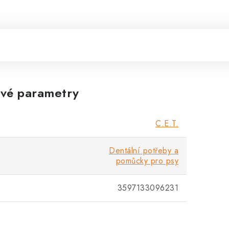
vé parametry
C.E.T.
Dentální potřeby a
pomůcky pro psy
3597133096231