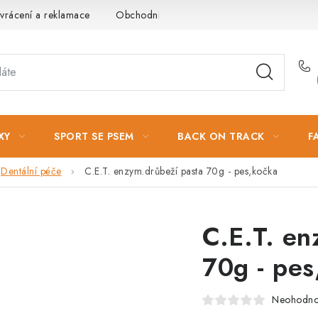
vrácení a reklamace
Obchodní podmínky
Podmínky ochrany 
XY
SPORT SE PSEM
BACK ON TRACK
F
Dentální péče
C.E.T. enzym.drůbeží pasta 70g - pes,kočka
C.E.T. en
70g - pes
Neohodn