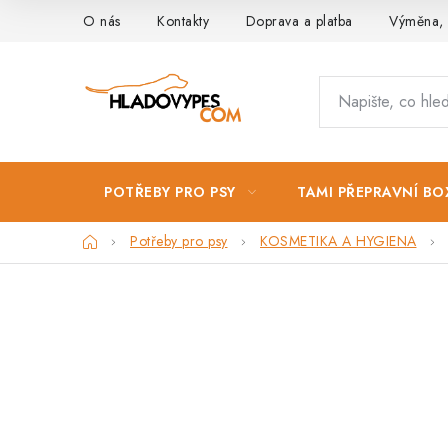
Přejít
O nás
Kontakty
Doprava a platba
Výměna, 
na
obsah
POTŘEBY PRO PSY
TAMI PŘEPRAVNÍ BO
Domů
Potřeby pro psy
KOSMETIKA A HYGIENA