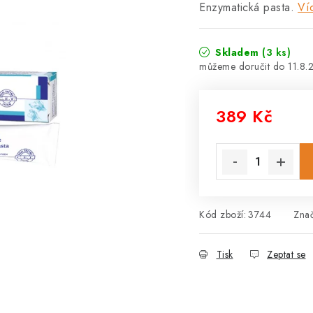
Enzymatická pasta.
Ví
Skladem
(3 ks)
11.8.
389 Kč
Měrná cena:
Kód zboží:
3744
Zna
Tisk
Zeptat se