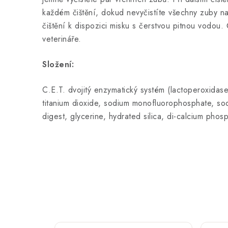
každém čištění, dokud nevyčistíte všechny zuby n
čištění k dispozici misku s čerstvou pitnou vodou
veterináře.
Složení:
C.E.T. dvojitý enzymatický systém (lactoperoxidas
titanium dioxide, sodium monofluorophosphate, so
digest, glycerine, hydrated silica, di-calcium phosp