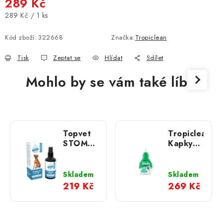
289 Kč
Měrná cena:
289 Kč / 1 ks
Kód zboží:
322668
Značka:
Tropiclean
Tisk
Zeptat se
Hlídat
Sdílet
Mohlo by se vám také líbit
Topvet
Tropiclean
STOMACLEAN
Kapky
pro psy
pro
50 ml
svěží
dech 65
Skladem
Skladem
ml
219 Kč
269 Kč