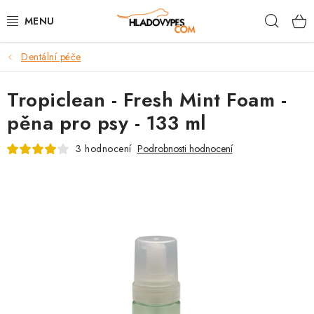
Přejít
Hleda
na
obsah
Dentální péče
POTŘEBY PRO PSY
Tropiclean - Fresh Mint Foam -
TAMI PŘEPRAVNÍ BOXY
pěna pro psy - 133 ml
SPORT SE PSEM
3 hodnocení
Podrobnosti hodnocení
BACK ON TRACK
FAQ
VĚRNOSTNÍ PROGRAM
ZNAČKY