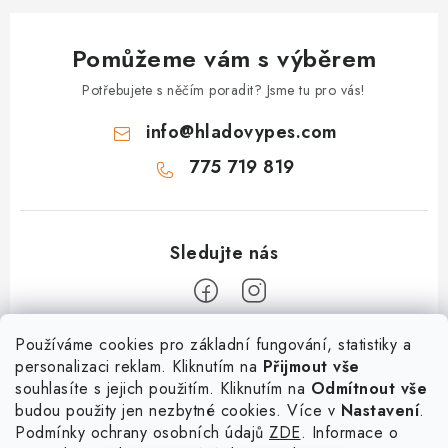
Pomůžeme vám s výběrem
Potřebujete s něčím poradit? Jsme tu pro vás!
info
@
hladovypes.com
775 719 819
Z
Používáme cookies pro základní fungování, statistiky a
personalizaci reklam. Kliknutím na
Přijmout vše
á
souhlasíte s jejich použitím. Kliknutím na
Odmítnout vše
Informace
p
budou použity jen nezbytné cookies. Více v
Nastavení
.
a
Podmínky ochrany osobních údajů
ZDE
. Informace o
O nás
Služby