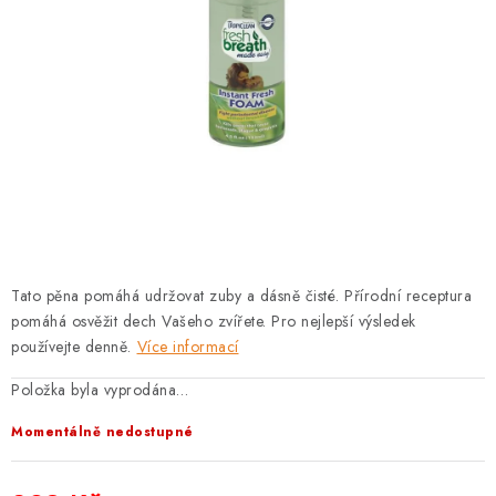
PRODEJNA
BLOG
SLUŽBY
VÝMĚNA, VRÁCENÍ A REKLAMACE
O nás
Kontakty
Doprava a platba
Výměna, vrácení a reklamace
Obchodní podmínky
Tato pěna pomáhá udržovat zuby a dásně čisté. Přírodní receptura
Podmínky ochrany osobních údajů
pomáhá osvěžit dech Vašeho zvířete. Pro nejlepší výsledek
Zásady použivání souboru cookies
Hodnocení obchodu
používejte denně.
Více informací
FAQ
Položka byla vyprodána…
Momentálně nedostupné