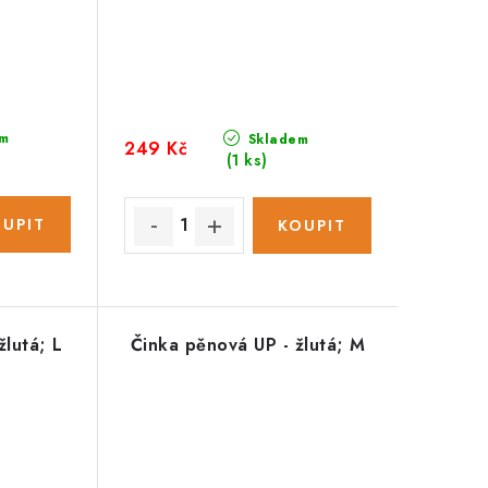
m
Skladem
249 Kč
(1 ks)
žlutá; L
Činka pěnová UP - žlutá; M