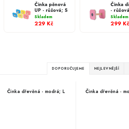
Činka pěnová
Činka d
UP - růžová; S
- růžová
Skladem
Skladem
229 Kč
299 K
Ř
DOPORUČUJEME
NEJLEVNĚJŠÍ
a
V
z
Činka dřevěná - modrá; L
Činka dřevěná - m
ý
e
p
n
í