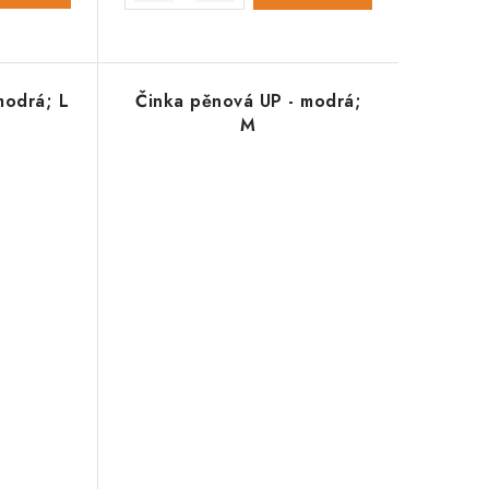
modrá; L
Činka pěnová UP - modrá;
M