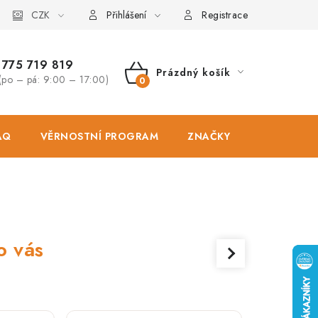
osobních údajů
CZK
Zásady použivání souboru cookies
Hodnocen
Přihlášení
Registrace
775 719 819
Prázdný košík
(po – pá: 9:00 – 17:00)
NÁKUPNÍ
KOŠÍK
AQ
VĚRNOSTNÍ PROGRAM
ZNAČKY
PRODEJNA
o vás