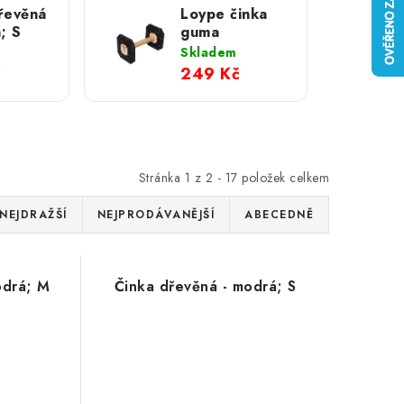
řevěná
Loype činka
; S
guma
Skladem
č
249 Kč
Stránka
1
z
2
-
17
položek celkem
NEJDRAŽŠÍ
NEJPRODÁVANĚJŠÍ
ABECEDNĚ
odrá; M
Činka dřevěná - modrá; S