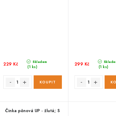
Skladem
Sklade
229 Kč
299 Kč
(1 ks)
(1 ks)
Činka pěnová UP - žlutá; S