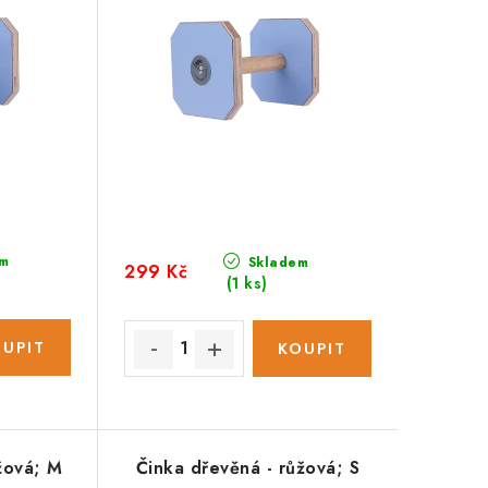
m
Skladem
299 Kč
(1 ks)
žová; M
Činka dřevěná - růžová; S