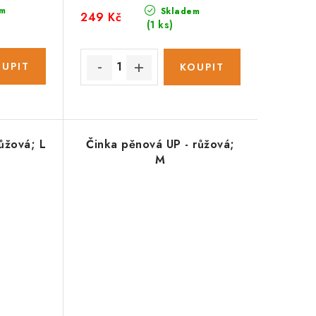
m
Skladem
249 Kč
(1 ks)
ůžová; L
Činka pěnová UP - růžová;
M