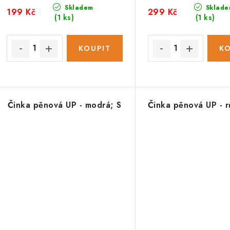
Skladem
Sklade
199 Kč
299 Kč
(1 ks)
(1 ks)
Činka pěnová UP - modrá; S
Činka pěnová UP - r