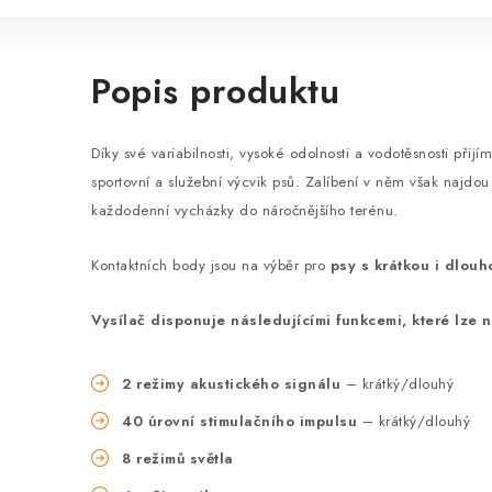
Popis produktu
Díky své variabilnosti, vysoké odolnosti a vodotěsnosti přijí
sportovní a služební výcvik psů. Zalíbení v něm však najdou 
každodenní vycházky do náročnějšího terénu.
Kontaktních body jsou na výběr pro
psy s krátkou i dlouh
Vysílač disponuje následujícími funkcemi, které lze na
2 režimy akustického signálu
– krátký/dlouhý
40 úrovní stimulačního impulsu
– krátký/dlouhý
8 režimů světla