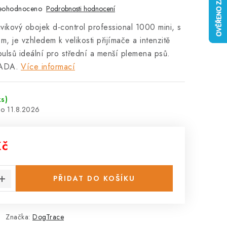
eohodnoceno
Podrobnosti hodnocení
cvikový obojek d-control professional 1000 mini, s
 je vzhledem k velikosti přijímače a intenzitě
pulsů ideální pro střední a menší plemena psů.
ADA.
Více informací
ks)
11.8.2026
Kč
:
PŘIDAT DO KOŠÍKU
Značka:
DogTrace