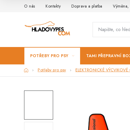
Přejít
O nás
Kontakty
Doprava a platba
Výměna, 
na
obsah
POTŘEBY PRO PSY
TAMI PŘEPRAVNÍ BO
Domů
Potřeby pro psy
ELEKTRONICKÉ VÝCVIKOVÉ