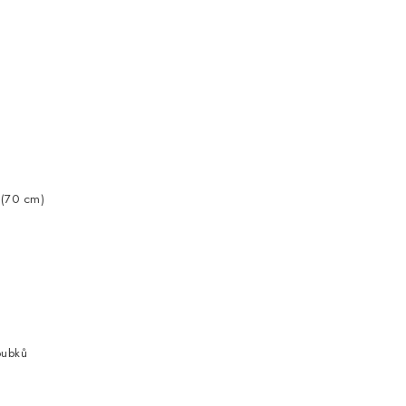
 (70 cm)
m
oubků