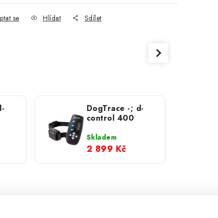
ptat se
Hlídat
Sdílet
d-
DogTrace -; d-
control 400
Skladem
2 899 Kč