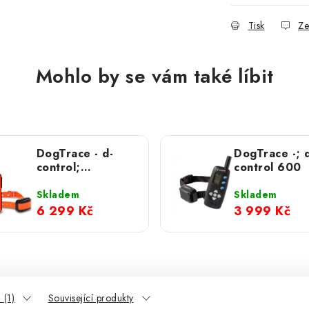
Tisk
Ze
Mohlo by se vám také líbit
DogTrace - d-
DogTrace -; 
control;
control 600
professional
2000 ORANGE
Skladem
Skladem
MINI
6 299 Kč
3 999 Kč
 (1)
Související produkty