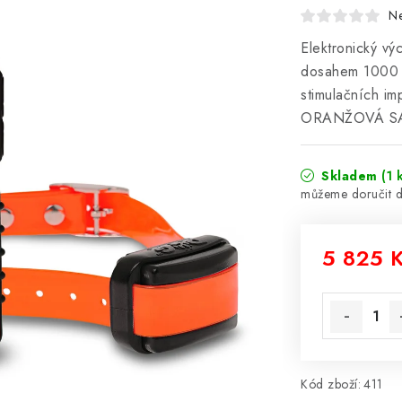
N
Elektronický vý
dosahem 1000 m,
stimulačních im
ORANŽOVÁ S
Skladem
(1 
5 825 
Měrná cena
Kód zboží:
411