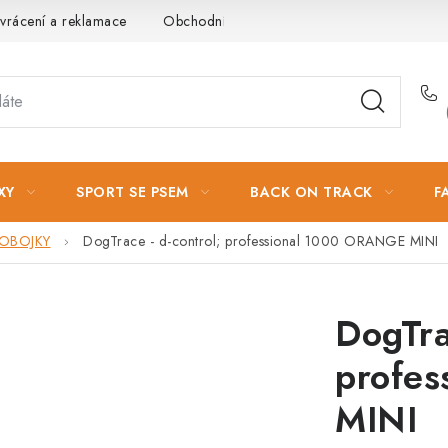
vrácení a reklamace
Obchodní podmínky
Podmínky ochrany 
XY
SPORT SE PSEM
BACK ON TRACK
F
 OBOJKY
DogTrace - d-control; professional 1000 ORANGE MINI
DogTra
profe
MINI