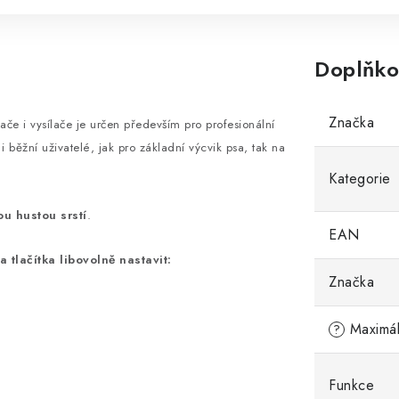
Doplňko
Značka
mače i vysílače je určen především pro profesionální
i běžní uživatelé, jak pro základní výcvik psa, tak na
Kategorie
ou hustou srstí
.
EAN
 tlačítka libovolně nastavit:
Značka
Maximál
?
Funkce