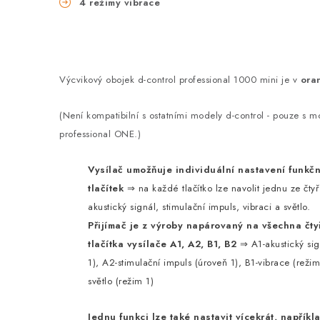
4 režimy vibrace
Výcvikový obojek d-control professional 1000 mini je v
ora
(Není kompatibilní s ostatními modely d-control - pouze s mo
professional ONE.)
Vysílač umožňuje individuální nastavení
funkčn
tlačítek
⇒ na každé tlačítko lze navolit jednu ze čtyř
akustický signál, stimulační impuls, vibraci a světlo.
Přijímač je z výroby napárovaný na všechna čty
tlačítka vysílače A1, A2, B1, B2
⇒ A1-akustický sig
1), A2-stimulační impuls (úroveň 1), B1-vibrace (režim
světlo (režim 1)
Jednu funkci lze také nastavit vícekrát, napříkl