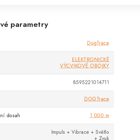
vé parametry
DogTrace
ELEKTRONICKÉ
VÝCVIKOVÉ OBOJKY
8595221014711
DOGTrace
ní dosah
1 000 m
Impuls + Vibrace + Světlo
+ Zvuk