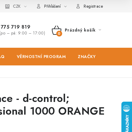
osobních údajů
CZK
Zásady použivání souboru cookies
Hodnocen
Přihlášení
Registrace
775 719 819
Prázdný košík
(po – pá: 9:00 – 17:00)
NÁKUPNÍ
KOŠÍK
AQ
VĚRNOSTNÍ PROGRAM
ZNAČKY
PRODEJNA
ce - d-control;
ssional 1000 ORANGE