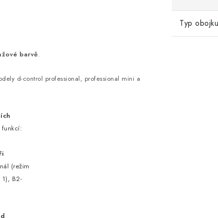
Typ obojk
nžové barvě
.
dely d-control professional, professional mini a
ích
 funkcí:
ři
nál (režim
 1), B2-
ad