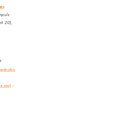
er
.
mpuls
eň 20),
?
 jednoho
a psy)
-