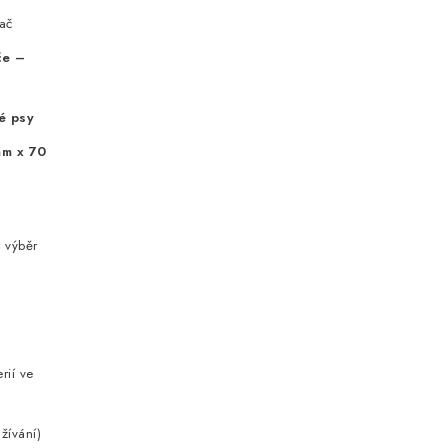
ač
če –
é psy
mm x 70
 výběr
rií ve
užívání)