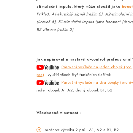
stimulační impuls, který může sloužit jako
boost
Příklad: A1-akustický signál (režim 2), A2-stimulační i
(úroveň 6), B1-stimulační impuls "jako booster" (úrov
B2-vibrace (režim 2)
Jak napárovat a nastavit d-control professional
Párování vysílače na jeden obojek (pro
psa)
- využití všech čtyř funkčních tlačítek
Párování vysílače na dva obojky (pro dv
jeden obojek A1 A2, druhý obojek B1, B2
Všeobecné vlastnosti:
možnost výcviku 2 psů - A1, A2 a B1, B2