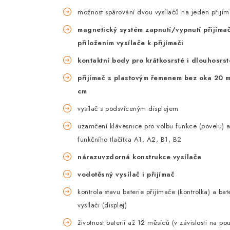
možnost spárování dvou vysílačů na jeden přijím
magnetický systém zapnutí/vypnutí přijíma
přiložením vysílače k přijímači
kontaktní body pro krátkosrsté i dlouhosrst
přijímač s plastovým řemenem bez oka 20 
cm
vysílač s podsvíceným displejem
uzamčení klávesnice pro volbu funkce (povelu) a
funkčního tlačítka A1, A2, B1, B2
nárazuvzdorná konstrukce vysílače
vodotěsný vysílač i přijímač
kontrola stavu baterie přijímače (kontrolka) a bate
vysílači (displej)
životnost baterií až 12 měsíců (v závislosti na po