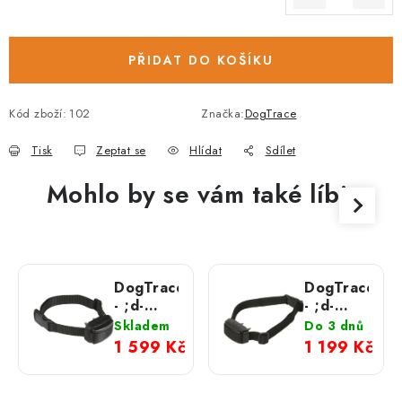
Měrná cena:
PŘIDAT DO KOŠÍKU
Kód zboží:
102
Značka:
DogTrace
Tisk
Zeptat se
Hlídat
Sdílet
Mohlo by se vám také líbit
DogTrace
DogTrace
- ;d-
- ;d-
mute
mute
Skladem
Do 3 dnů
small
1 599 Kč
1 199 Kč
light