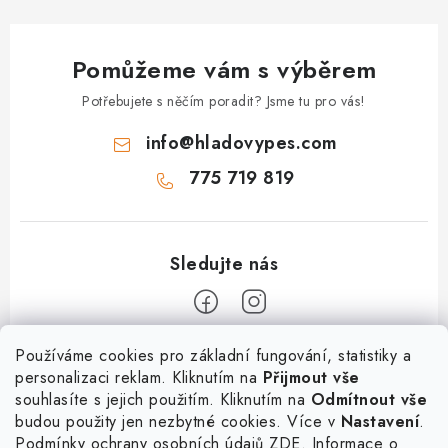
Pomůžeme vám s výběrem
Potřebujete s něčím poradit? Jsme tu pro vás!
info
@
hladovypes.com
775 719 819
Z
Používáme cookies pro základní fungování, statistiky a
personalizaci reklam. Kliknutím na
Přijmout vše
á
souhlasíte s jejich použitím. Kliknutím na
Odmítnout vše
Informace
p
budou použity jen nezbytné cookies. Více v
Nastavení
.
a
Podmínky ochrany osobních údajů
ZDE
. Informace o
O nás