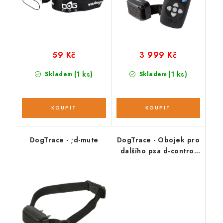
59 Kč
3 999 Kč
(1 ks)
(1 ks)
Skladem
Skladem
DogTrace - ;d-mute
DogTrace - Obojek pro
dalšího psa d‑control
professional ONE
(IVSZ)