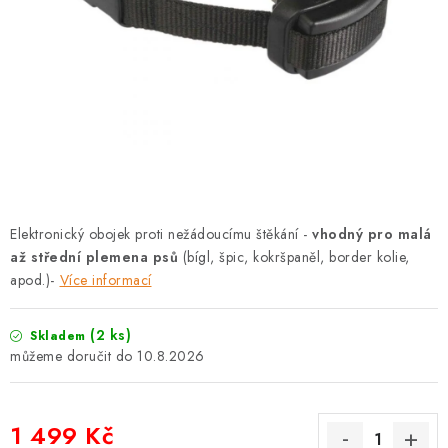
PRODEJNA
BLOG
SLUŽBY
VÝMĚNA, VRÁCENÍ A REKLAMACE
O nás
Kontakty
Doprava a platba
Elektronický obojek proti nežádoucímu štěkání -
vhodný pro malá
Výměna, vrácení a reklamace
Obchodní podmínky
až střední plemena psů
(bígl, špic, kokršpaněl, border kolie,
Podmínky ochrany osobních údajů
apod.)-
Více informací
Zásady použivání souboru cookies
Hodnocení obchodu
(2 ks)
Skladem
FAQ
10.8.2026
1 499 Kč