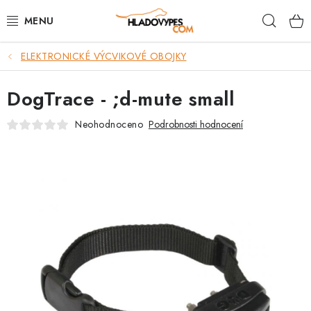
Přejít
Hleda
na
obsah
ELEKTRONICKÉ VÝCVIKOVÉ OBOJKY
POTŘEBY PRO PSY
DogTrace - ;d-mute small
TAMI PŘEPRAVNÍ BOXY
Neohodnoceno
Podrobnosti hodnocení
SPORT SE PSEM
BACK ON TRACK
FAQ
VĚRNOSTNÍ PROGRAM
ZNAČKY