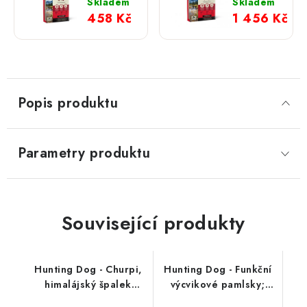
Red
Red
Skladem
Skladem
Meat; 2
Meat;
458 Kč
1 456 Kč
kg
9,7 kg
Popis produktu
Parametry produktu
Související produkty
Hunting Dog - Churpi,
Hunting Dog - Funkční
himalájský špalek
výcvikové pamlsky;
přírodní
SKIN & COAT 250 g