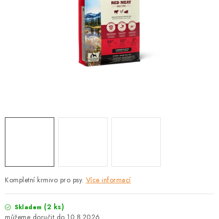
PRODEJNA
BLOG
SLUŽBY
VÝMĚNA, VRÁCENÍ A REKLAMACE
O nás
Kontakty
Doprava a platba
Výměna, vrácení a reklamace
Obchodní podmínky
Podmínky ochrany osobních údajů
Zásady použivání souboru cookies
Hodnocení obchodu
FAQ
Kompletní krmivo pro psy.
Více informací
(2 ks)
Skladem
10.8.2026