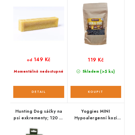
149 Kč
119 Kč
od
(>5 ks)
Momentálně nedostupné
Skladem
Hunting Dog sáčky na
Yoggies MINI
psí exkrementy; 120 ks
Hypoalergenní kozí
/ 8 rolí
maso a zelenina;
vzorek 90 g