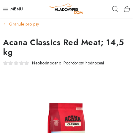
Přejít
Hleda
na
obsah
Granule pro psy
POTŘEBY PRO PSY
Acana Classics Red Meat; 14,5
TAMI PŘEPRAVNÍ BOXY
kg
SPORT SE PSEM
Neohodnoceno
Podrobnosti hodnocení
BACK ON TRACK
FAQ
VĚRNOSTNÍ PROGRAM
ZNAČKY