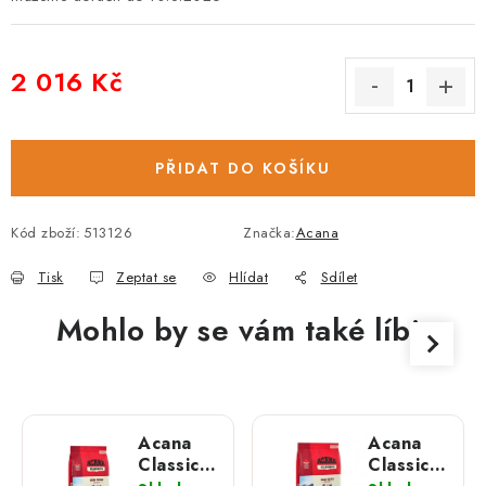
2 016 Kč
Měrná cena:
PŘIDAT DO KOŠÍKU
Kód zboží:
513126
Značka:
Acana
Tisk
Zeptat se
Hlídat
Sdílet
Mohlo by se vám také líbit
Acana
Acana
Classics
Classics