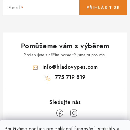
E-mail
PŘIHLÁSIT SE
Pomůžeme vám s výběrem
Potřebujete s něčím poradit? Jsme tu pro vás!
info
@
hladovypes.com
775 719 819
Z
Používáme cookies pro základní fungování, statistiky a