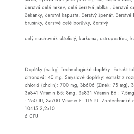
čerstvá celá mrkev, celá čerstvá jablka , čerstvé c
čekanky, čerstvá kapusta, čerstvý špenát, čerstvé li
brusinky, čerstvé celé borůvky, čerstvý
celý muchovník olšolistý, kurkuma, ostropestřec, k
Doplňky (na kg) Technologické doplňky: Extrakt tok
citronová: 40 mg. Smyslové doplňky: extrakt z r
chlorid (cholin): 700 mg, 3b606 (Zinek: 75 mg),
3a841 Vitamin B5: 8mg, 3a831 Vitamin B6 : 7,5mg
: 250 IU, 3a700 Vitamin E: 115 IU. Zootechnick
10415 2,2x10
6 CFU.