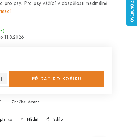
o pro psy. Pro psy vážící v dospělosti maximálně
rmací
ks)
11.8.2026
:
PŘIDAT DO KOŠÍKU
1
Značka:
Acana
ptat se
Hlídat
Sdílet