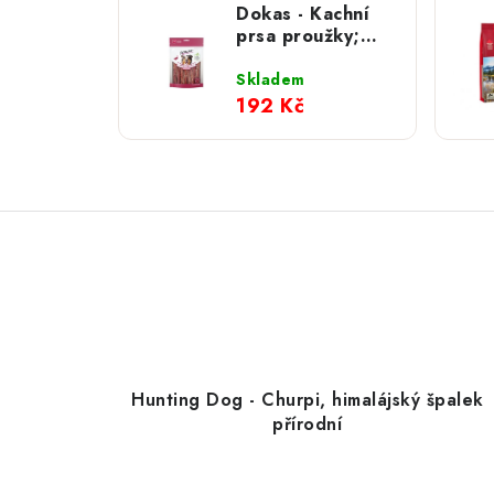
Dokas - Kachní
prsa proužky;
250 g
Skladem
192 Kč
Hunting Dog - Churpi, himalájský špalek
přírodní