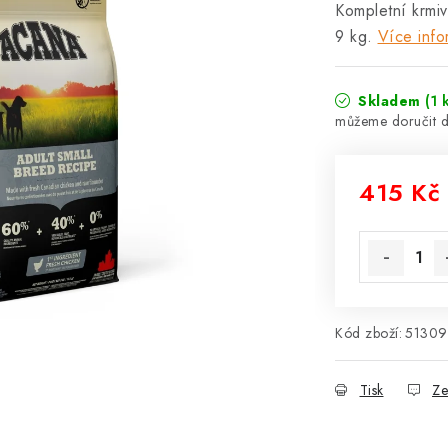
Kompletní krmiv
9 kg.
Více info
Skladem
(1 
415 Kč
Měrná cena
Kód zboží:
51309
Tisk
Ze