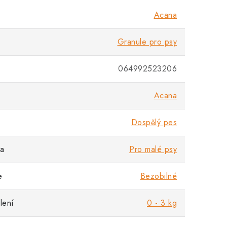
Acana
Granule pro psy
064992523206
Acana
Dospělý pes
sa
Pro malé psy
e
Bezobilné
lení
0 - 3 kg