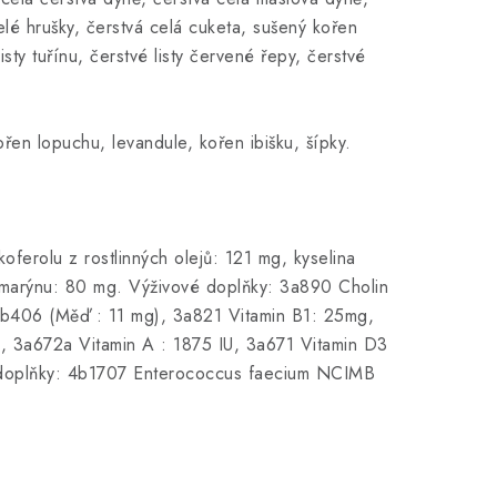
elé hrušky, čerstvá celá cuketa, sušený kořen
sty tuřínu, čerstvé listy červené řepy, čerstvé
ořen lopuchu, levandule, kořen ibišku, šípky.
oferolu z rostlinných olejů: 121 mg, kyselina
ozmarýnu: 80 mg. Výživové doplňky: 3a890 Cholin
 3b406 (Měď : 11 mg), 3a821 Vitamin B1: 25mg,
, 3a672a Vitamin A : 1875 IU, 3a671 Vitamin D3
é doplňky: 4b1707 Enterococcus faecium NCIMB