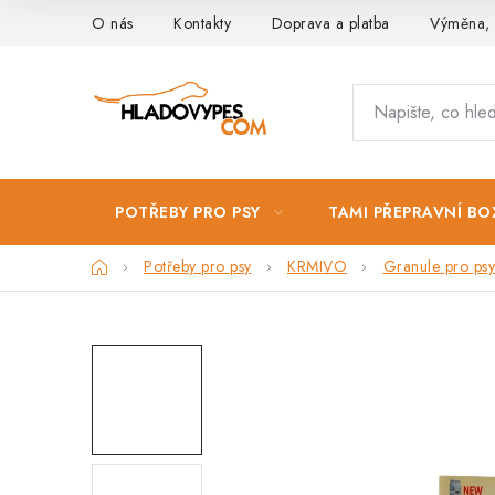
Přejít
O nás
Kontakty
Doprava a platba
Výměna, 
na
obsah
POTŘEBY PRO PSY
TAMI PŘEPRAVNÍ BO
Domů
Potřeby pro psy
KRMIVO
Granule pro psy