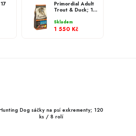
 17
Primordial Adult
Trout & Duck; 12
kg
Skladem
1 550 Kč
Hunting Dog sáčky na psí exkrementy; 120
ks / 8 rolí