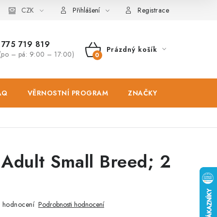
osobních údajů
CZK
Zásady použivání souboru cookies
Hodnocen
Přihlášení
Registrace
775 719 819
Prázdný košík
(po – pá: 9:00 – 17:00)
NÁKUPNÍ
KOŠÍK
AQ
VĚRNOSTNÍ PROGRAM
ZNAČKY
PRODEJNA
Adult Small Breed; 2
 hodnocení
Podrobnosti hodnocení