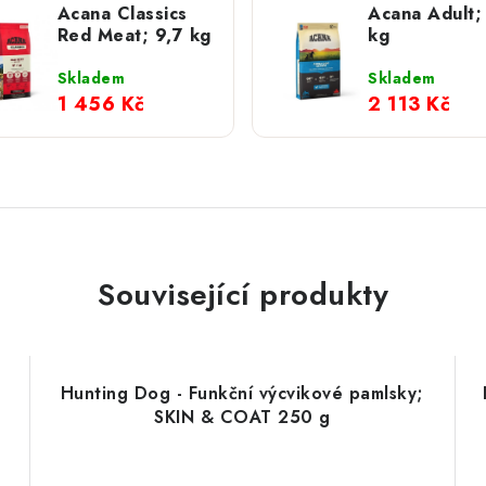
Acana Classics
Acana Adult;
Red Meat; 9,7 kg
kg
Skladem
Skladem
1 456 Kč
2 113 Kč
Související produkty
Hunting Dog - Funkční výcvikové pamlsky;
SKIN & COAT 250 g