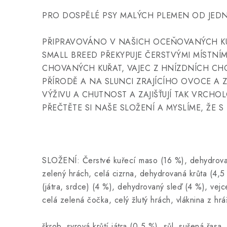
PRO DOSPĚLÉ PSY MALÝCH PLEMEN OD JED
PŘIPRAVOVÁNO V NAŠICH OCEŇOVANÝCH K
SMALL BREED PŘEKYPUJE ČERSTVÝMI MÍSTNÍ
CHOVANÝCH KUŘAT, VAJEC Z HNÍZDNÍCH CH
PŘÍRODĚ A NA SLUNCI ZRAJÍCÍHO OVOCE A 
VÝŽIVU A CHUTNOST A ZAJIŠŤUJÍ TAK VRCH
PŘEČTĚTE SI NAŠE SLOŽENÍ A MYSLÍME, ŽE S
SLOŽENÍ: Čerstvé kuřecí maso (16 %), dehydrovan
zelený hrách, celá cizrna, dehydrovaná krůta (4,5
(játra, srdce) (4 %), dehydrovaný sleď (4 %), vejce
celá zelená čočka, celý žlutý hrách, vláknina z hrá
škrob, syrová krůtí játra (0,5 %), sůl, sušená řasa