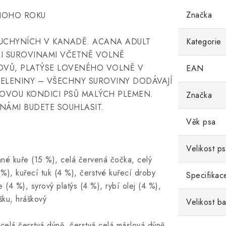
Značka
NOHO ROKU
UCHYNÍCH V KANADĚ. ACANA ADULT
Kategorie
MI SUROVINAMI VČETNĚ VOLNĚ
OVŮ, PLATÝSE LOVENÉHO VOLNĚ V
EAN
ZELENINY – VŠECHNY SUROVINY DODÁVAJÍ
OLOVOU KONDICI PSŮ MALÝCH PLEMEN.
Značka
 NÁMI BUDETE SOUHLASIT.
Věk psa
Velikost p
é kuře (15 %), celá červená čočka, celý
 %), kuřecí tuk (4 %), čerstvé kuřecí droby
Specifikac
 (4 %), syrový platýs (4 %), rybí olej (4 %),
šku, hráškový
Velikost ba
, celá čerstvá dýně, čerstvá celá máslová dýně,