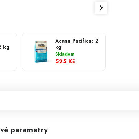
Acana Pacifica; 2
2 kg
kg
Skladem
525 Kč
vé parametry