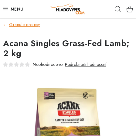
Přejít
Hleda
na
obsah
Granule pro psy
POTŘEBY PRO PSY
Acana Singles Grass-Fed Lamb;
TAMI PŘEPRAVNÍ BOXY
2 kg
SPORT SE PSEM
Neohodnoceno
Podrobnosti hodnocení
BACK ON TRACK
FAQ
VĚRNOSTNÍ PROGRAM
ZNAČKY