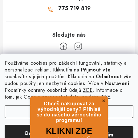
775 719 819
Z
Používáme cookies pro základní fungování, statistiky a
personalizaci reklam. Kliknutím na
Přijmout vše
á
souhlasíte s jejich použitím. Kliknutím na
Odmítnout vše
Informace
p
budou použity jen nezbytné cookies. Více v
Nastavení
.
a
Podmínky ochrany osobních údajů
ZDE
. Informace o
O nás
Služby
t
tom, jak Google zpracovává data, najdete
ZDE.
Kontakty
×
Chceš nakupovat za
í
PetExpert - pojištění psů
Doprava a platba
výhodnější ceny? Přihlaš
Nastavení
Pujčení paddleboardu a psí plovací vesty
se do našeho věrnostního
Výměna, vrácení a reklamace
programu!
Osobní odběr zboží - PRODEJNA
Obchodní podmínky
Copyright 2026
hladovypes.com
. Všechna práva vyhrazena.
Upravit nastavení
KLIKNI ZDE
Odmítnout
Souhlasím
cookies
Podmínky ochrany osobních údajů