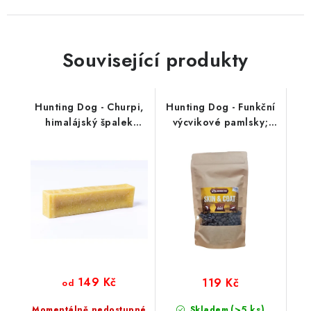
Související produkty
Hunting Dog - Churpi,
Hunting Dog - Funkční
himalájský špalek
výcvikové pamlsky;
přírodní
SKIN & COAT 250 g
149 Kč
119 Kč
od
(>5 ks)
Momentálně nedostupné
Skladem