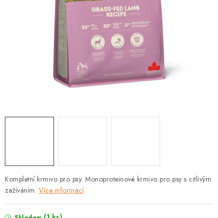
PRODEJNA
BLOG
SLUŽBY
VÝMĚNA, VRÁCENÍ A REKLAMACE
O nás
Kontakty
Doprava a platba
Výměna, vrácení a reklamace
Obchodní podmínky
Podmínky ochrany osobních údajů
Zásady použivání souboru cookies
Hodnocení obchodu
FAQ
Kompletní krmivo pro psy. Monoproteinové krmivo pro psy s citlivým
zažíváním.
Více informací
(1 ks)
Skladem