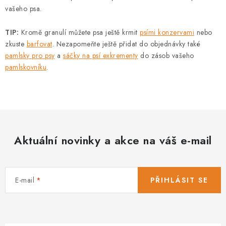
vašeho psa.
TIP:
Kromě granulí můžete psa ještě krmit
psími konzervami
nebo
zkuste
barfovat
. Nezapomeňte ještě přidat do objednávky také
pamlsky pro psy
a
sáčky na psí exkrementy
do zásob vašeho
pamlskovníku
.
Aktuální novinky a akce na váš e-mail
E-mail
PŘIHLÁSIT SE