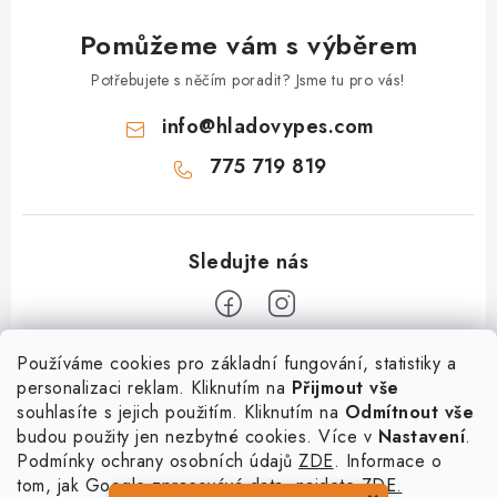
Pomůžeme vám s výběrem
Potřebujete s něčím poradit? Jsme tu pro vás!
info
@
hladovypes.com
775 719 819
Z
Používáme cookies pro základní fungování, statistiky a
personalizaci reklam. Kliknutím na
Přijmout vše
á
souhlasíte s jejich použitím. Kliknutím na
Odmítnout vše
Informace
p
budou použity jen nezbytné cookies. Více v
Nastavení
.
a
Podmínky ochrany osobních údajů
ZDE
. Informace o
O nás
Služby
t
tom, jak Google zpracovává data, najdete
ZDE.
Kontakty