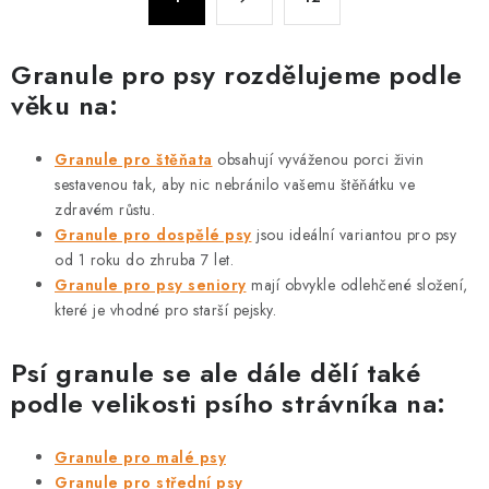
d
t
a
r
c
á
Granule pro psy rozdělujeme podle
n
í
věku na:
k
p
o
r
v
Granule pro štěňata
obsahují vyváženou porci živin
v
á
sestavenou tak, aby nic nebránilo vašemu štěňátku ve
k
zdravém růstu.
n
y
Granule pro dospělé psy
jsou ideální variantou pro psy
í
v
od 1 roku do zhruba 7 let.
ý
Granule pro psy seniory
mají obvykle odlehčené složení,
p
které je vhodné pro starší pejsky.
i
Psí granule se ale dále dělí také
s
u
podle velikosti psího strávníka na:
Granule pro malé psy
Granule pro střední psy