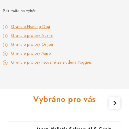
PRODEJNA
Pak máte na výběr:
BLOG
Granule Hunting Dog
SLUŽBY
Granule pro psy Acana
Granule pro psy Orijen
VÝMĚNA, VRÁCENÍ A REKLAMACE
Granule pro psy Marp
O nás
Kontakty
Doprava a platba
Granule pro psy lisované za studena Yoggies
Výměna, vrácení a reklamace
Obchodní podmínky
Podmínky ochrany osobních údajů
Zásady použivání souboru cookies
Hodnocení obchodu
Vybráno pro vás
FAQ