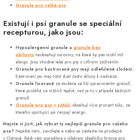
Granule pro velké psy
Existují i psí granule se speciální
recepturou, jako jsou:
Hypoalergenní granule a
granule bez
obilovin
neobsahují suroviny, na které by pes mohl mít
alergii. Jsou vhodné také pro psy s citlivým zažíváním.
Granule pro kastrované psy mají odlehčené složení.
Kastrovaní psi mají totiž dost často sklony k nadváze.
Granule lisované
za studena se liší zpracováním granulí,
které probíhá za nižších teplot, než je to v případě běžných
granulí.
Granule pro psy v zátěži
obsahují více procent tuku, ze
kterého sportující psi čerpají energii.
Nejste si jisti, jak vybrat ty nejlepší granule pro vašeho
psa?
Napište nám, zavolejte a nebo se zastavte na prodejně
v Ostravě. Rádi vám poradíme s výběrem ideálního krmiva pro