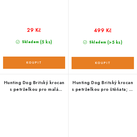
29 Kč
499 Kč
(5 ks)
Skladem
(>5 ks)
Skladem
Hunting Dog Britský krocan
Hunting Dog Britský krocan
s petrželkou pro malá
s petrželkou pro štěňata; 12
plemena; vzorek 100 g
kg