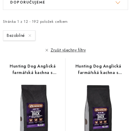
DOPORUČUJEME
ý
a
p
z
i
e
Stránka
1
z
12
-
192
položek celkem
s
n
Bezobilné
p
í
r
p
Zrušit všechny filtry
o
r
d
o
Hunting Dog Anglická
Hunting Dog Anglická
u
d
farmářská kachna s
farmářská kachna s
k
u
pastiňákem; 12 kg
pastiňákem; 2 kg
t
k
ů
t
ů