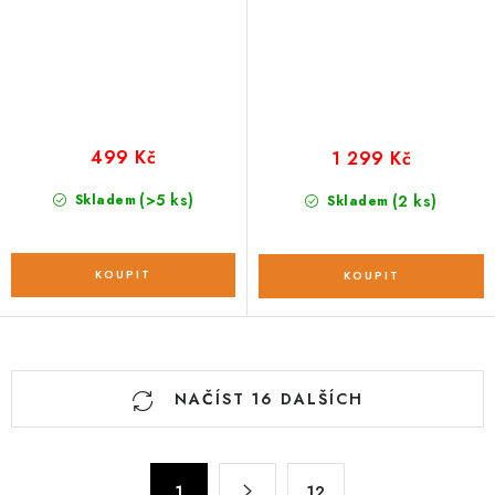
499 Kč
1 299 Kč
(>5 ks)
Skladem
(2 ks)
Skladem
O
NAČÍST 16 DALŠÍCH
v
l
á
S
1
12