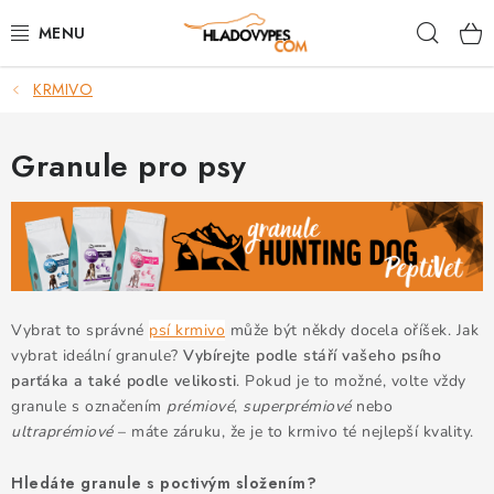
Přejít
Hleda
na
obsah
KRMIVO
POTŘEBY PRO PSY
TAMI PŘEPRAVNÍ BOXY
Granule pro psy
SPORT SE PSEM
BACK ON TRACK
FAQ
Vybrat to správné
psí krmivo
může být někdy docela oříšek. Jak
vybrat ideální granule?
Vybírejte podle stáří vašeho psího
VĚRNOSTNÍ PROGRAM
parťáka a také podle velikosti
. Pokud je to možné, volte vždy
granule s označením
prémiové
,
superprémiové
nebo
ultraprémiové
– máte záruku, že je to krmivo té nejlepší kvality.
ZNAČKY
Hledáte granule s poctivým složením?