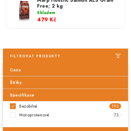
Marp Holistic Salmon ALS Grain
Free; 2 kg
Skladem
479 Kč
FILTROVAT PRODUKTY
Cena
Štítky
Specifikace
Bezobilné
192
Monoproteinové
73