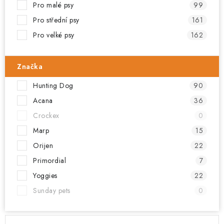
Pro malé psy
99
Pro střední psy
161
Pro velké psy
162
Značka
Hunting Dog
90
Acana
36
Crockex
0
Marp
15
Orijen
22
Primordial
7
Yoggies
22
Sunday pets
0
V
Ř