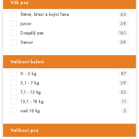
Věk psa
Štěně, březí a kojící fena
63
Junior
39
Dospělý pes
161
Senior
59
Velikost balení
0 - 3 kg
87
3,1 - 7 kg
39
7,1 - 13 kg
53
13,1 - 18 kg
11
nad 18 kg
2
Velikost psa