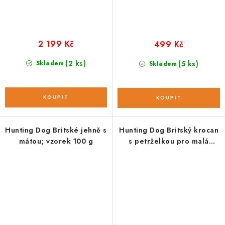
2 199 Kč
499 Kč
(2 ks)
Skladem
(5 ks)
Skladem
Hunting Dog Britské jehně s
Hunting Dog Britský krocan
mátou; vzorek 100 g
s petrželkou pro malá
plemena; 2 kg