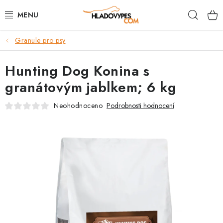
Přejít
Hleda
na
obsah
Granule pro psy
POTŘEBY PRO PSY
Hunting Dog Konina s
TAMI PŘEPRAVNÍ BOXY
granátovým jablkem; 6 kg
SPORT SE PSEM
Neohodnoceno
Podrobnosti hodnocení
BACK ON TRACK
FAQ
VĚRNOSTNÍ PROGRAM
ZNAČKY