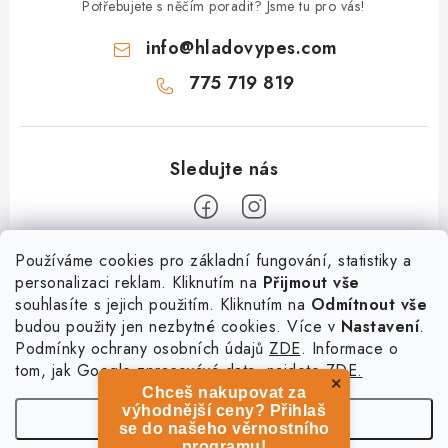
Potřebujete s něčím poradit? Jsme tu pro vás!
info
@
hladovypes.com
775 719 819
Z
Používáme cookies pro základní fungování, statistiky a
personalizaci reklam. Kliknutím na
Přijmout vše
á
souhlasíte s jejich použitím. Kliknutím na
Odmítnout vše
Informace
p
budou použity jen nezbytné cookies. Více v
Nastavení
.
a
Podmínky ochrany osobních údajů
ZDE
. Informace o
O nás
Služby
t
tom, jak Google zpracovává data, najdete
ZDE.
Kontakty
×
Chceš nakupovat za
í
PetExpert - pojištění psů
Doprava a platba
výhodnější ceny? Přihlaš
Nastavení
Pujčení paddleboardu a psí plovací vesty
se do našeho věrnostního
Výměna, vrácení a reklamace
programu!