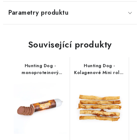
Parametry produktu
Související produkty
Hunting Dog -
Hunting Dog -
monoproteinový
Kolagenové Mini rolky
salámek; pštrosí 400 g
5 ks