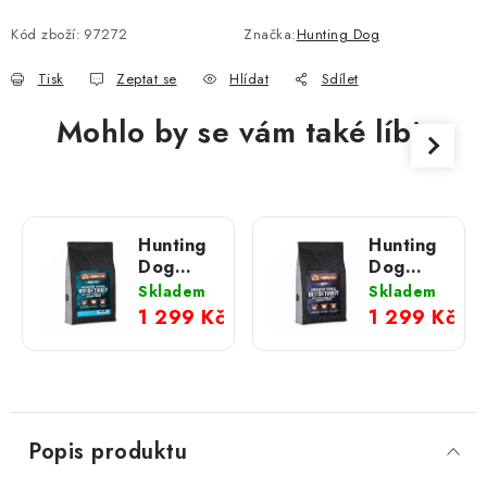
Měrná cena:
Kód zboží:
97272
Značka:
Hunting Dog
Tisk
Zeptat se
Hlídat
Sdílet
Mohlo by se vám také líbit
Hunting
Hunting
Dog
Dog
Britský
Britský
Skladem
Skladem
krocan s
krocan s
1 299 Kč
1 299 Kč
petrželkou;
petrželkou
6 kg
pro
štěňata;
6 kg
Popis produktu