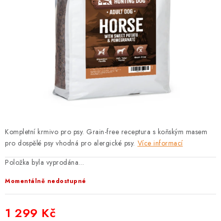
PRODEJNA
BLOG
SLUŽBY
VÝMĚNA, VRÁCENÍ A REKLAMACE
O nás
Kontakty
Doprava a platba
Výměna, vrácení a reklamace
Obchodní podmínky
Kompletní krmivo pro psy. Grain-free receptura s koňským masem
Podmínky ochrany osobních údajů
pro dospělé psy vhodná pro alergické psy.
Více informací
Zásady použivání souboru cookies
Hodnocení obchodu
Položka byla vyprodána…
FAQ
Momentálně nedostupné
1 299 Kč