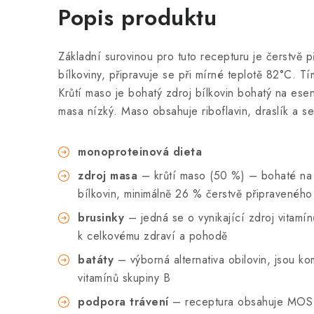
Popis produktu
Základní surovinou pro tuto recepturu je čerstvě
bílkoviny, připravuje se při mírné teplotě 82°C. Tí
Krůtí maso je bohatý zdroj bílkovin bohatý na esen
masa nízký. Maso obsahuje riboflavin, draslík a se
monoproteinová dieta
zdroj masa
– krůtí maso (50 %) – bohaté na am
bílkovin, minimálně 26 % čerstvě připraveného
brusinky
– jedná se o vynikající zdroj vitamí
k celkovému zdraví a pohodě
batáty
– výborná alternativa obilovin, jsou 
vitamínů skupiny B
podpora trávení
– receptura obsahuje MOS 