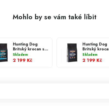
Mohlo by se vám také líbit
Hunting Dog
Hunting Dog
Britský krocan s
Britský kroca
petrželkou; 12 kg
petrželkou p
Skladem
Skladem
štěňata; 12 k
2 199 Kč
2 199 Kč