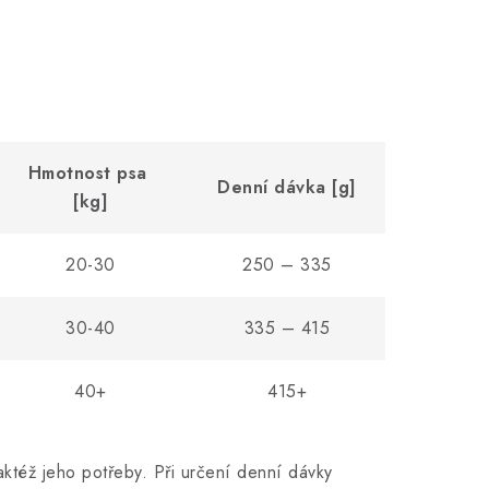
Hmotnost psa
Denní dávka [g]
[kg]
20-30
250 – 335
30-40
335 – 415
40+
415+
aktéž jeho potřeby. Při určení denní dávky