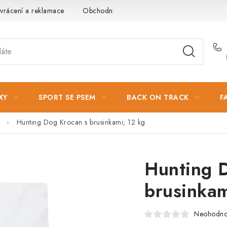
vrácení a reklamace
Obchodní podmínky
Podmínky ochrany 
XY
SPORT SE PSEM
BACK ON TRACK
F
Hunting Dog Krocan s brusinkami; 12 kg
Hunting 
brusinkam
Neohodn