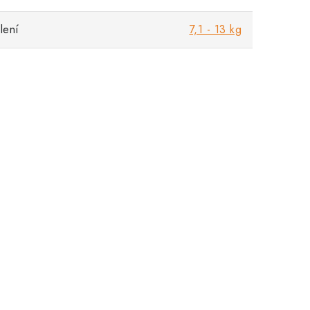
lení
7,1 - 13 kg