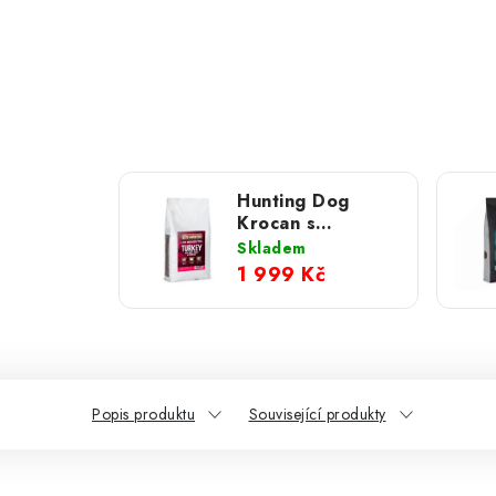
Hunting Dog
Krocan s
brusinkami pro
Skladem
velká plemena
1 999 Kč
psů; 12 kg
Popis produktu
Související produkty