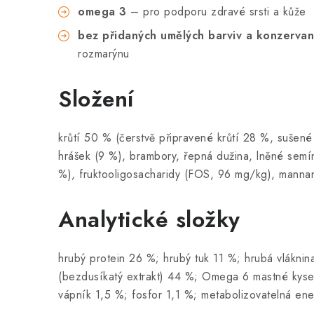
omega 3
– pro podporu zdravé srsti a kůže
bez přidaných umělých barviv a konzerva
rozmarýnu
Složení
krůtí 50 % (čerstvě připravené krůtí 28 %, sušené 
hrášek (9 %), brambory, řepná dužina, lněné semí
%), fruktooligosacharidy (FOS, 96 mg/kg), mann
Analytické složky
hrubý protein 26 %; hrubý tuk 11 %; hrubá vlákni
(bezdusíkatý extrakt) 44 %; Omega 6 mastné kyse
vápník 1,5 %; fosfor 1,1 %; metabolizovatelná