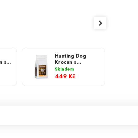
Hunting Dog
n s
Krocan s
ro
brusinkami; 2 kg
Skladem
g
449 Kč