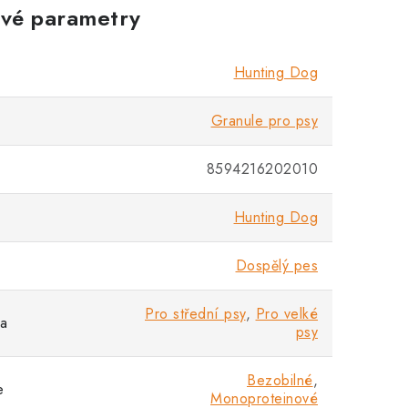
vé parametry
Hunting Dog
Granule pro psy
8594216202010
Hunting Dog
Dospělý pes
Pro střední psy
,
Pro velké
sa
psy
Bezobilné
,
e
Monoproteinové