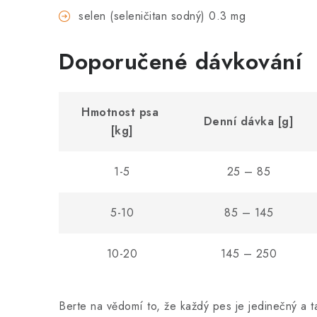
selen (seleničitan sodný) 0.3 mg
Doporučené dávkování
Hmotnost psa
Denní dávka [g]
[kg]
1-5
25 – 85
5-10
85 – 145
10-20
145 – 250
Berte na vědomí to, že každý pes je jedinečný a t