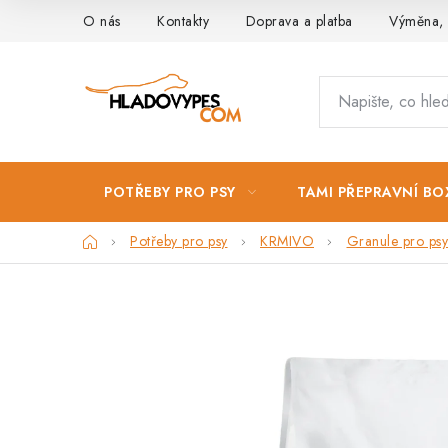
Přejít
O nás
Kontakty
Doprava a platba
Výměna, 
na
obsah
POTŘEBY PRO PSY
TAMI PŘEPRAVNÍ BO
Domů
Potřeby pro psy
KRMIVO
Granule pro psy