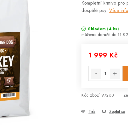
Kompletní krmivo pro 
dospělé psy.
Více inf
Skladem
(4 ks)
11.8.
1 999 Kč
Měrná cena:
Kód zboží:
97260
Zn
Tisk
Zeptat se