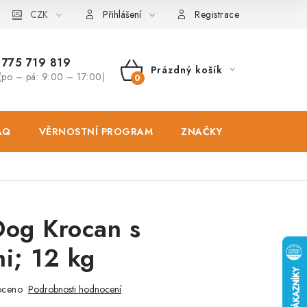
osobních údajů
CZK
Zásady použivání souboru cookies
Hodnocen
Přihlášení
Registrace
775 719 819
Prázdný košík
(po – pá: 9:00 – 17:00)
NÁKUPNÍ
KOŠÍK
AQ
VĚRNOSTNÍ PROGRAM
ZNAČKY
PRODEJNA
Dog Krocan s
i; 12 kg
oceno
Podrobnosti hodnocení