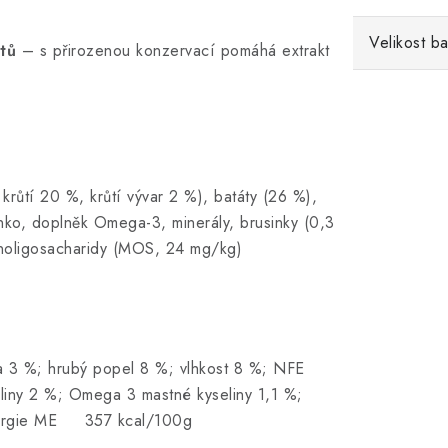
Velikost ba
ntů
– s přirozenou konzervací pomáhá extrakt
krůtí 20 %, krůtí vývar 2 %), batáty (26 %),
nko, doplněk Omega-3, minerály, brusinky (0,3
anoligosacharidy (MOS, 24 mg/kg)
na 3 %; hrubý popel 8 %; vlhkost 8 %; NFE
liny 2 %; Omega 3 mastné kyseliny 1,1 %;
 energie ME 357 kcal/100g