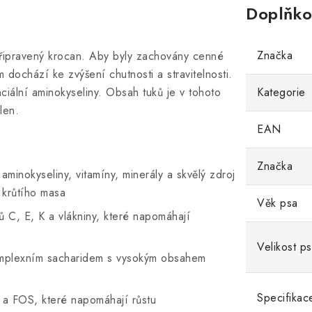
Doplňko
Značka
 připravený krocan. Aby byly zachovány cenné
m dochází ke zvýšení chutnosti a stravitelnosti.
ciální aminokyseliny. Obsah tuků je v tohoto
Kategorie
len.
EAN
Značka
inokyseliny, vitamíny, minerály a skvělý zdroj
 krůtího masa
Věk psa
nů C, E, K a vlákniny, které napomáhají
Velikost p
komplexním sacharidem s vysokým obsahem
Specifikac
a FOS, které napomáhají růstu