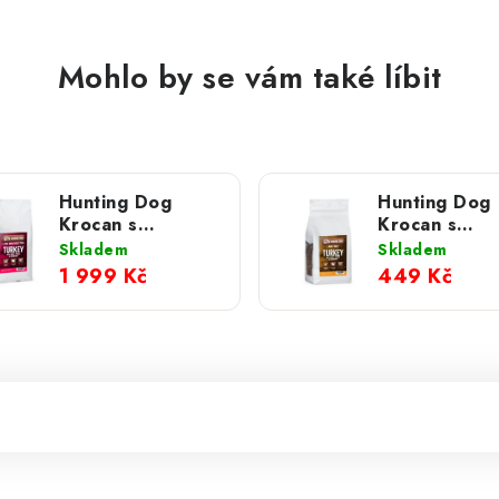
Mohlo by se vám také líbit
Hunting Dog
Hunting Dog
Krocan s
Krocan s
brusinkami pro
brusinkami; 
Skladem
Skladem
velká plemena
1 999 Kč
449 Kč
psů; 12 kg