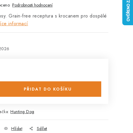
oceno
Podrobnosti hodnocení
psy. Grain-free receptura s krocanem pro dospělé
íce informací
.2026
PŘIDAT DO KOŠÍKU
ačka:
Hunting Dog
Hlídat
Sdílet