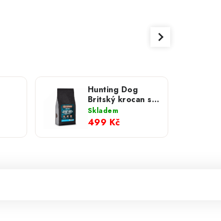
Hunting Dog
Britský krocan s
2 kg
petrželkou; 2 kg
Skladem
499 Kč