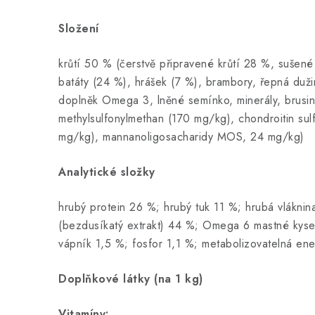
Složení
krůtí 50 % (čerstvě připravené krůtí 28 %, sušené 
batáty (24 %), hrášek (7 %), brambory, řepná duži
doplněk Omega 3, lněné semínko, minerály, brusin
methylsulfonylmethan (170 mg/kg), chondroitin sul
mg/kg), mannanoligosacharidy MOS, 24 mg/kg)
Analytické složky
hrubý protein 26 %; hrubý tuk 11 %; hrubá vlákni
(bezdusíkatý extrakt) 44 %; Omega 6 mastné kyse
vápník 1,5 %; fosfor 1,1 %; metabolizovatelná e
Doplňkové látky (na 1 kg)
Vitamíny: