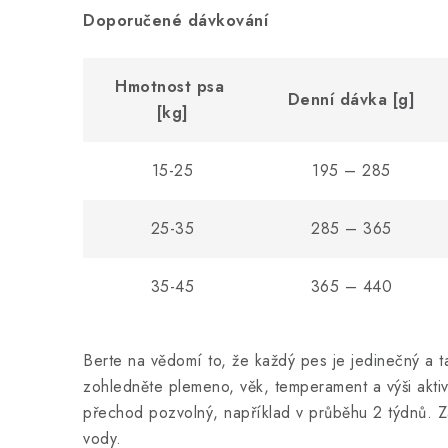
Doporučené dávkování
Hmotnost psa
Denní dávka [g]
[kg]
15-25
195 – 285
25-35
285 – 365
35-45
365 – 440
Berte na vědomí to, že každý pes je jedinečný a t
zohledněte plemeno, věk, temperament a výši aktivi
přechod pozvolný, například v průběhu 2 týdnů. Za
vody.