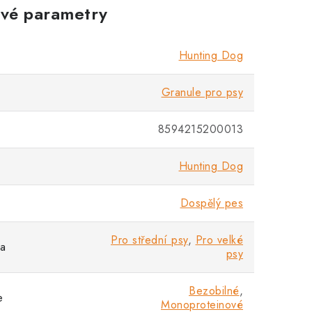
vé parametry
Hunting Dog
Granule pro psy
8594215200013
Hunting Dog
Dospělý pes
Pro střední psy
,
Pro velké
sa
psy
Bezobilné
,
e
Monoproteinové