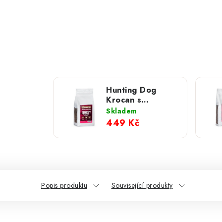
Hunting Dog
Krocan s
brusinkami pro
Skladem
velká plemena
449 Kč
psů; 2 kg
Popis produktu
Související produkty