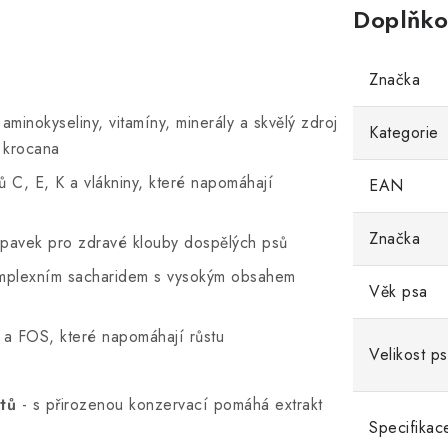
Doplňko
Značka
inokyseliny, vitamíny, minerály a skvělý zdroj
Kategorie
 krocana
nů C, E, K a vlákniny, které napomáhají
EAN
Značka
avek pro zdravé klouby dospělých psů
komplexním sacharidem s vysokým obsahem
Věk psa
a FOS, které napomáhají růstu
Velikost p
ntů
- s přirozenou konzervací pomáhá extrakt
Specifikac