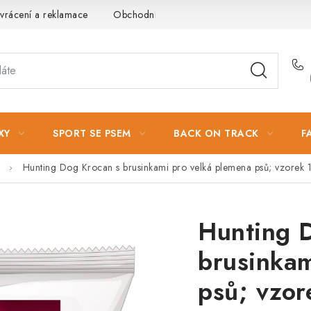
vrácení a reklamace
Obchodní podmínky
Podmínky ochrany 
XY
SPORT SE PSEM
BACK ON TRACK
F
Hunting Dog Krocan s brusinkami pro velká plemena psů; vzorek 
Hunting 
brusinkam
psů; vzor