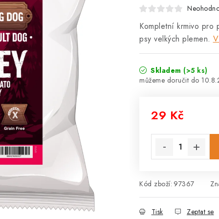
Neohodn
Kompletní krmivo pro 
psy velkých plemen.
V
Skladem
(>5 ks)
10.8
29 Kč
Měrná cena:
Kód zboží:
97367
Zn
Tisk
Zeptat se