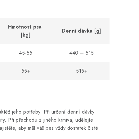
Hmotnost psa
Denní dávka [g]
[kg]
45-55
440 – 515
55+
515+
aktéž jeho potřeby. Při určení denní dávky
ty. Při přechodu z jiného krmiva, udělejte
jistěte, aby měl váš pes vždy dostatek čisté