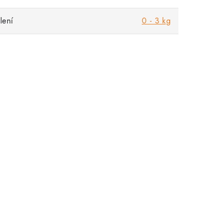
lení
0 - 3 kg