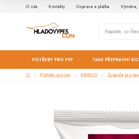
Přejít
O nás
Kontakty
Doprava a platba
Výměna, 
na
obsah
POTŘEBY PRO PSY
TAMI PŘEPRAVNÍ BO
Domů
Potřeby pro psy
KRMIVO
Granule pro psy