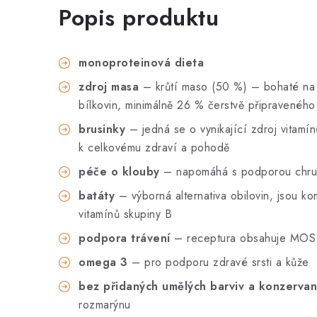
Popis produktu
monoproteinová dieta
zdroj masa
– krůtí maso (50 %) – bohaté na am
bílkovin, minimálně 26 % čerstvě připraveného
brusinky
– jedná se o vynikající zdroj vitamí
k celkovému zdraví a pohodě
péče o klouby
– napomáhá s podporou chrup
batáty
– výborná alternativa obilovin, jsou 
vitamínů skupiny B
podpora trávení
– receptura obsahuje MOS 
omega 3
– pro podporu zdravé srsti a kůže
bez přidaných umělých barviv a konzerva
rozmarýnu