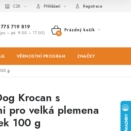
osobních údajů
CZK
Zásady použivání souboru cookies
Hodnocen
Přihlášení
Registrace
775 719 819
Prázdný košík
(po – pá: 9:00 – 17:00)
NÁKUPNÍ
KOŠÍK
AQ
VĚRNOSTNÍ PROGRAM
ZNAČKY
PRODEJNA
100 g
Dog Krocan s
i pro velká plemena
ek 100 g