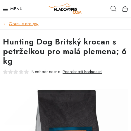
Přejít
Hleda
na
obsah
Granule pro psy
POTŘEBY PRO PSY
Hunting Dog Britský krocan s
TAMI PŘEPRAVNÍ BOXY
petrželkou pro malá plemena; 6
SPORT SE PSEM
kg
BACK ON TRACK
Neohodnoceno
Podrobnosti hodnocení
FAQ
VĚRNOSTNÍ PROGRAM
ZNAČKY