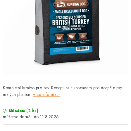
PRODEJNA
BLOG
SLUŽBY
VÝMĚNA, VRÁCENÍ A REKLAMACE
O nás
Kontakty
Doprava a platba
Výměna, vrácení a reklamace
Obchodní podmínky
Podmínky ochrany osobních údajů
Kompletní krmivo pro psy. Receptura s krocanem pro dospělé psy
Zásady použivání souboru cookies
Hodnocení obchodu
malých plemen.
Více informací
FAQ
(2 ks)
Skladem
11.8.2026