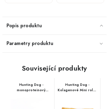
6 kg
pro malá
plemena;
2 kg
Popis produktu
Parametry produktu
Související produkty
Hunting Dog -
Hunting Dog -
monoproteinový
Kolagenové Mini rolky
salámek; pštrosí 400 g
5 ks