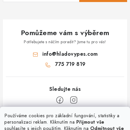
Pomůžeme vám s výběrem
Potřebujete s něčím poradit? Jsme tu pro vás!
info
@
hladovypes.com
775 719 819
Z
Používáme cookies pro základní fungování, statistiky a
personalizaci reklam. Kliknutím na
Přijmout vše
á
souhlasíte s jejich použitím. Kliknutím na
Odmítnout vše
Informace