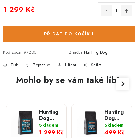
1 299 Kč
Měrná cena:
PŘIDAT DO KOŠÍKU
Kód zboží:
97200
Značka:
Hunting Dog
Tisk
Zeptat se
Hlídat
Sdílet
Mohlo by se vám také líbit
Hunting
Hunting
Dog
Dog
Britský
Britský
Skladem
Skladem
krocan s
krocan s
1 299 Kč
499 Kč
petrželkou;
petrželkou