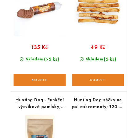
135 Kč
49 Kč
(>5 ks)
(5 ks)
Skladem
Skladem
Hunting Dog - Funkční
Hunting Dog sáčky na
výcvikové pamlsky;
psí exkrementy; 120 ks
DENTAL 220 g
/ 8 rolí