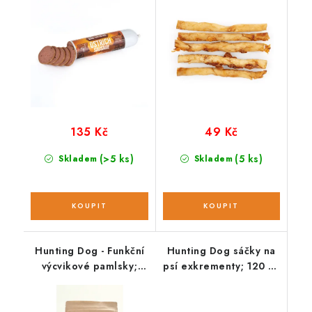
135 Kč
49 Kč
(>5 ks)
(5 ks)
Skladem
Skladem
Hunting Dog - Funkční
Hunting Dog sáčky na
výcvikové pamlsky;
psí exkrementy; 120 ks
IMMUNITY 220 g
/ 8 rolí