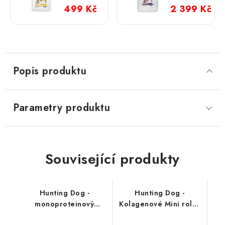
Healthy
Digestive;
499 Kč
2 399 Kč
Living;
10 kg
1,5 kg
Popis produktu
Parametry produktu
Související produkty
Hunting Dog -
Hunting Dog -
monoproteinový
Kolagenové Mini rolky
salámek; pštrosí 400 g
5 ks