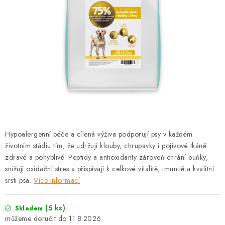
PRODEJNA
BLOG
SLUŽBY
VÝMĚNA, VRÁCENÍ A REKLAMACE
O nás
Kontakty
Doprava a platba
Výměna, vrácení a reklamace
Obchodní podmínky
Hypoalergenní péče a cílená výživa podporují psy v každém
Podmínky ochrany osobních údajů
životním stádiu tím, že udržují klouby, chrupavky i pojivové tkáně
Zásady použivání souboru cookies
Hodnocení obchodu
zdravé a pohyblivé. Peptidy a antioxidanty zároveň chrání buňky,
snižují oxidační stres a přispívají k celkové vitalitě, imunitě a kvalitní
FAQ
srsti psa.
Více informací
(5 ks)
Skladem
11.8.2026