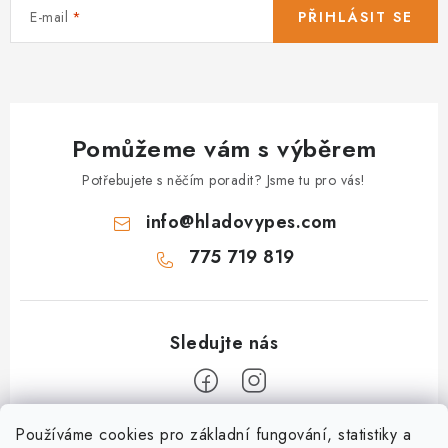
E-mail
PŘIHLÁSIT SE
Pomůžeme vám s výběrem
Potřebujete s něčím poradit? Jsme tu pro vás!
info
@
hladovypes.com
775 719 819
Z
Používáme cookies pro základní fungování, statistiky a