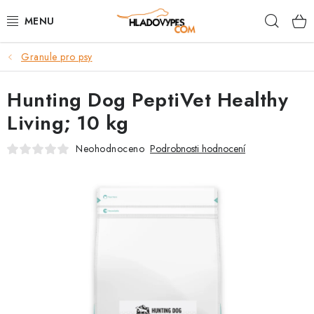
Přejít
Hleda
na
obsah
Granule pro psy
POTŘEBY PRO PSY
Hunting Dog PeptiVet Healthy
TAMI PŘEPRAVNÍ BOXY
Living; 10 kg
SPORT SE PSEM
Neohodnoceno
Podrobnosti hodnocení
BACK ON TRACK
FAQ
VĚRNOSTNÍ PROGRAM
ZNAČKY