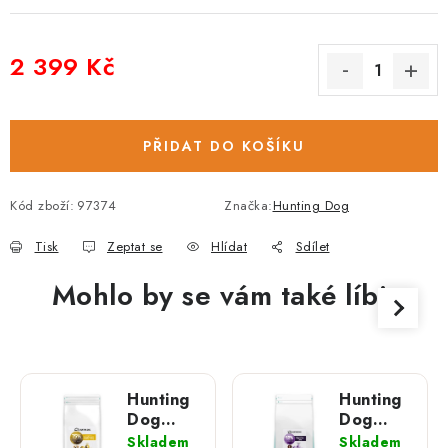
2 399 Kč
Měrná cena:
PŘIDAT DO KOŠÍKU
Kód zboží:
97374
Značka:
Hunting Dog
Tisk
Zeptat se
Hlídat
Sdílet
Mohlo by se vám také líbit
Hunting
Hunting
Dog
Dog
PeptiVet
PeptiVet
Skladem
Skladem