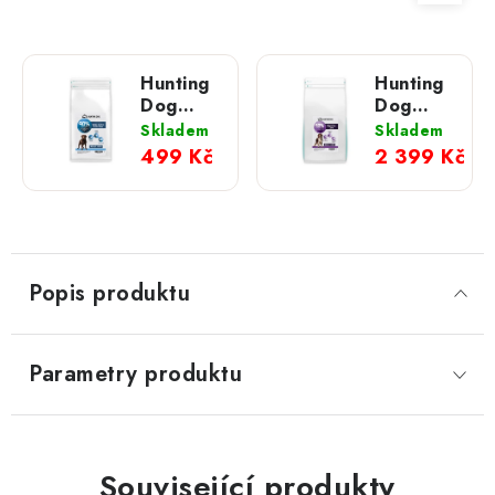
Hunting
Hunting
Dog
Dog
PeptiVet
PeptiVet
Skladem
Skladem
Weight
Digestive;
499 Kč
2 399 Kč
Control
10 kg
& Joints;
1,5 kg
Popis produktu
Parametry produktu
Související produkty