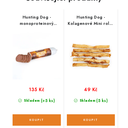
Hunting Dog -
Hunting Dog -
monoproteinový
Kolagenové Mini rolky
salámek; pštrosí 400 g
5 ks
135 Kč
49 Kč
(>5 ks)
(5 ks)
Skladem
Skladem