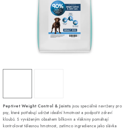
PRODEJNA
BLOG
SLUŽBY
VÝMĚNA, VRÁCENÍ A REKLAMACE
O nás
Kontakty
Doprava a platba
Výměna, vrácení a reklamace
Obchodní podmínky
Podmínky ochrany osobních údajů
Zásady použivání souboru cookies
Hodnocení obchodu
FAQ
Peptivet Weight Control & Joints
jsou speciálně navrženy pro
psy, které potřebují udržet ideální hmotnost a podpořit zdraví
kloubů. S vyváženým obsahem bílkovin a vlákniny pomáhají
kontrolovat tělesnou hmotnost, zatímco ingredience jako slávka