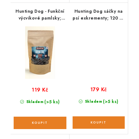
Hunting Dog - Funkční
Hunting Dog sáčky na
výcvikové pamlsky;
psí exkrementy; 120 ks
DENTAL 220 g
/ 8 rolí
179 Kč
119 Kč
(>5 ks)
(>5 ks)
Skladem
Skladem