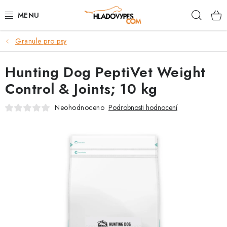
Přejít
Hleda
na
obsah
Granule pro psy
POTŘEBY PRO PSY
Hunting Dog PeptiVet Weight
TAMI PŘEPRAVNÍ BOXY
Control & Joints; 10 kg
SPORT SE PSEM
Neohodnoceno
Podrobnosti hodnocení
BACK ON TRACK
FAQ
VĚRNOSTNÍ PROGRAM
ZNAČKY