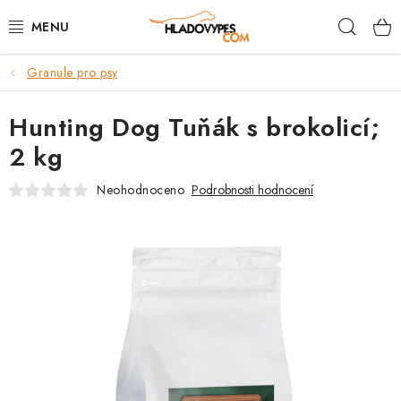
Přejít
Hleda
na
obsah
Granule pro psy
POTŘEBY PRO PSY
Hunting Dog Tuňák s brokolicí;
TAMI PŘEPRAVNÍ BOXY
2 kg
SPORT SE PSEM
Neohodnoceno
Podrobnosti hodnocení
BACK ON TRACK
FAQ
VĚRNOSTNÍ PROGRAM
ZNAČKY