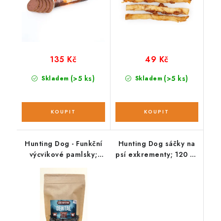
135 Kč
49 Kč
(>5 ks)
(>5 ks)
Skladem
Skladem
Hunting Dog - Funkční
Hunting Dog sáčky na
výcvikové pamlsky;
psí exkrementy; 120 ks
DENTAL 220 g
/ 8 rolí