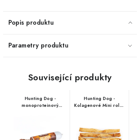
Popis produktu
Parametry produktu
Související produkty
Hunting Dog -
Hunting Dog -
monoproteinový
Kolagenové Mini rolky
salámek; pštrosí 400 g
5 ks