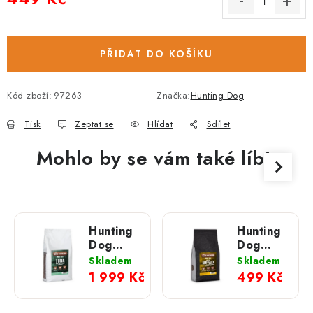
Měrná cena:
PŘIDAT DO KOŠÍKU
Kód zboží:
97263
Značka:
Hunting Dog
Tisk
Zeptat se
Hlídat
Sdílet
Mohlo by se vám také líbit
Hunting
Hunting
Dog
Dog
Tuňák s
Italský
Skladem
Skladem
brokolicí;
buvol s
1 999 Kč
499 Kč
12 kg
bazalkou;
2 kg