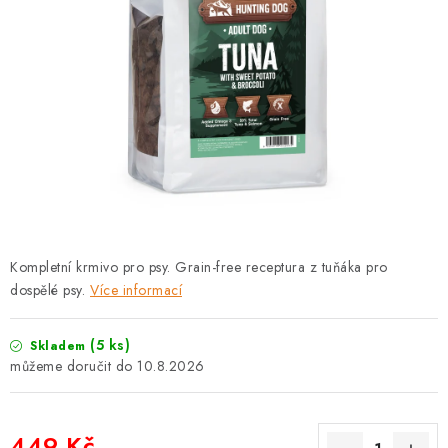
PRODEJNA
BLOG
SLUŽBY
VÝMĚNA, VRÁCENÍ A REKLAMACE
O nás
Kontakty
Doprava a platba
Výměna, vrácení a reklamace
Obchodní podmínky
Kompletní krmivo pro psy. Grain-free receptura z tuňáka pro
Podmínky ochrany osobních údajů
dospělé psy.
Více informací
Zásady použivání souboru cookies
Hodnocení obchodu
FAQ
(5 ks)
Skladem
10.8.2026
449 Kč