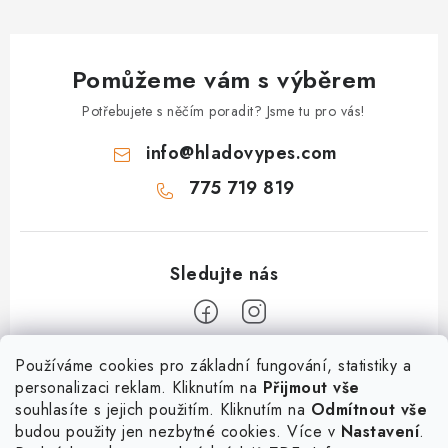
Pomůžeme vám s výběrem
Potřebujete s něčím poradit? Jsme tu pro vás!
info
@
hladovypes.com
775 719 819
Z
Používáme cookies pro základní fungování, statistiky a
personalizaci reklam. Kliknutím na
Přijmout vše
á
souhlasíte s jejich použitím. Kliknutím na
Odmítnout vše
Informace
p
budou použity jen nezbytné cookies. Více v
Nastavení
.