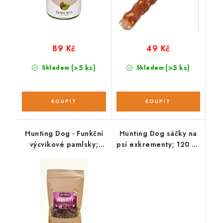
89 Kč
49 Kč
(>5 ks)
(>5 ks)
Skladem
Skladem
Hunting Dog - Funkční
Hunting Dog sáčky na
výcvikové pamlsky;
psí exkrementy; 120 ks
IMMUNITY 220 g
/ 8 rolí