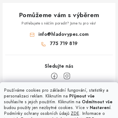
Pomůžeme vám s výběrem
Potřebujete s něčím poradit? Jsme tu pro vás!
info
@
hladovypes.com
775 719 819
Z
Používáme cookies pro základní fungování, statistiky a
personalizaci reklam. Kliknutím na
Přijmout vše
á
souhlasíte s jejich použitím. Kliknutím na
Odmítnout vše
Informace
p
budou použity jen nezbytné cookies. Více v
Nastavení
.
a
Podmínky ochrany osobních údajů
ZDE
. Informace o
O nás
Služby