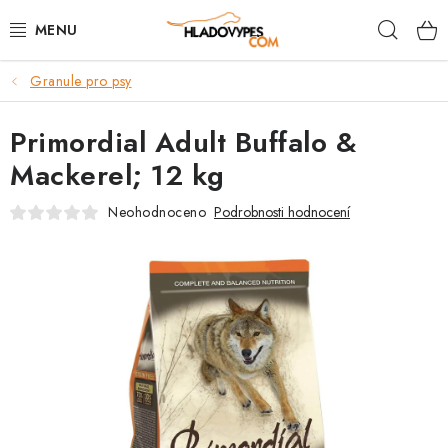
Přejít
Hleda
na
obsah
Granule pro psy
POTŘEBY PRO PSY
Primordial Adult Buffalo &
TAMI PŘEPRAVNÍ BOXY
Mackerel; 12 kg
SPORT SE PSEM
Neohodnoceno
Podrobnosti hodnocení
BACK ON TRACK
FAQ
VĚRNOSTNÍ PROGRAM
ZNAČKY