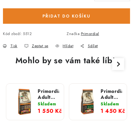
PŘIDAT DO KOŠÍKU
Kód zboží:
5512
Značka:
Primordial
Tisk
Zeptat se
Hlídat
Sdílet
Mohlo by se vám také líbit
Primordial
Primordial
Adult
Adult
Wild
Chicken
Skladem
Skladem
Boar &
&
1 550 Kč
1 450 Kč
Lamb;
Salmon;
12 kg
12 kg