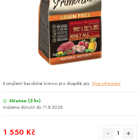
PRODEJNA
BLOG
SLUŽBY
VÝMĚNA, VRÁCENÍ A REKLAMACE
O nás
Kontakty
Doprava a platba
Výměna, vrácení a reklamace
Obchodní podmínky
Kompletní bezobilné krmivo pro dospělé psy.
Více informací
Podmínky ochrany osobních údajů
Zásady použivání souboru cookies
Hodnocení obchodu
(5 ks)
Skladem
FAQ
11.8.2026
1 550 Kč
Měrná cena: