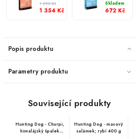
Puppy;
Skladem
1 390 Kč
4,5 kg
1 354 Kč
672 Kč
Popis produktu
Parametry produktu
Související produkty
Hunting Dog - Churpi,
Hunting Dog - masový
himalájský špalek
salámek; rybí 400 g
jahoda