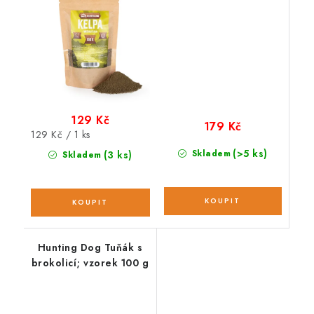
129 Kč
179 Kč
Měrná
129 Kč / 1 ks
cena:
(>5 ks)
Skladem
(3 ks)
Skladem
Hunting Dog Tuňák s
brokolicí; vzorek 100 g