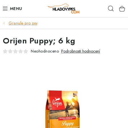
Přejít
Hleda
na
obsah
Granule pro psy
POTŘEBY PRO PSY
Orijen Puppy; 6 kg
TAMI PŘEPRAVNÍ BOXY
Neohodnoceno
Podrobnosti hodnocení
SPORT SE PSEM
BACK ON TRACK
FAQ
VĚRNOSTNÍ PROGRAM
ZNAČKY