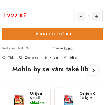
1 227 Kč
Měrná cena:
PŘIDAT DO KOŠÍKU
Kód zboží:
514070
Značka:
Orijen
Tisk
Zeptat se
Hlídat
Sdílet
Mohlo by se vám také líbit
Orijen
Orijen 6
Small
Fish; 2
Breed
kg
Skladem