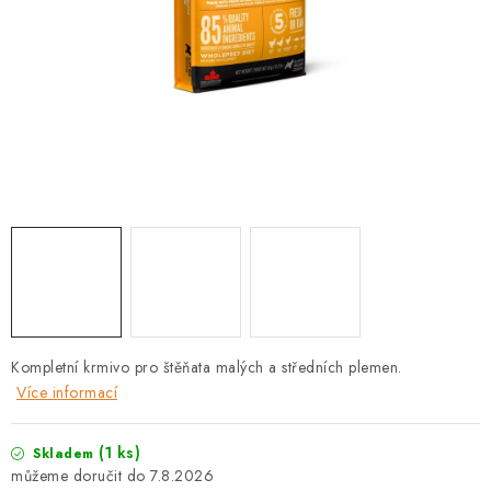
PRODEJNA
BLOG
SLUŽBY
VÝMĚNA, VRÁCENÍ A REKLAMACE
O nás
Kontakty
Doprava a platba
Výměna, vrácení a reklamace
Obchodní podmínky
Podmínky ochrany osobních údajů
Zásady použivání souboru cookies
Hodnocení obchodu
Kompletní krmivo pro štěňata malých a středních plemen.
FAQ
Více informací
(1 ks)
Skladem
7.8.2026