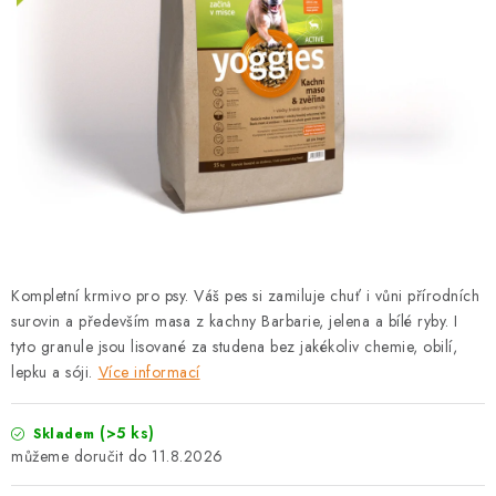
PRODEJNA
BLOG
SLUŽBY
VÝMĚNA, VRÁCENÍ A REKLAMACE
O nás
Kontakty
Doprava a platba
Výměna, vrácení a reklamace
Obchodní podmínky
Kompletní krmivo pro psy. Váš pes si zamiluje chuť i vůni přírodních
Podmínky ochrany osobních údajů
surovin a především masa z kachny Barbarie, jelena a bílé ryby. I
Zásady použivání souboru cookies
Hodnocení obchodu
tyto granule jsou lisované za studena bez jakékoliv chemie, obilí,
lepku a sóji.
Více informací
FAQ
(>5 ks)
Skladem
11.8.2026