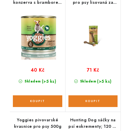
konzerva s bramborem
pro psy lisovaná za
a karotkou; 200 g
studena; 118 g
40 Kč
71 Kč
(>5 ks)
(>5 ks)
Skladem
Skladem
Yoggies pivovarské
Hunting Dog sáčky na
kvasnice pro psy 500g
psí exkrementy; 120 ks