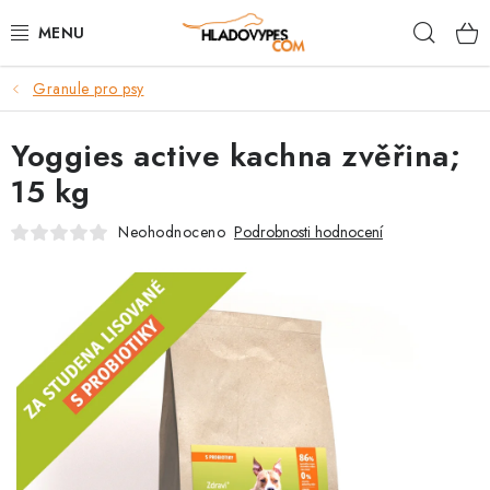
Přejít
Hleda
na
obsah
Granule pro psy
POTŘEBY PRO PSY
Yoggies active kachna zvěřina;
TAMI PŘEPRAVNÍ BOXY
15 kg
SPORT SE PSEM
Neohodnoceno
Podrobnosti hodnocení
BACK ON TRACK
FAQ
VĚRNOSTNÍ PROGRAM
ZNAČKY