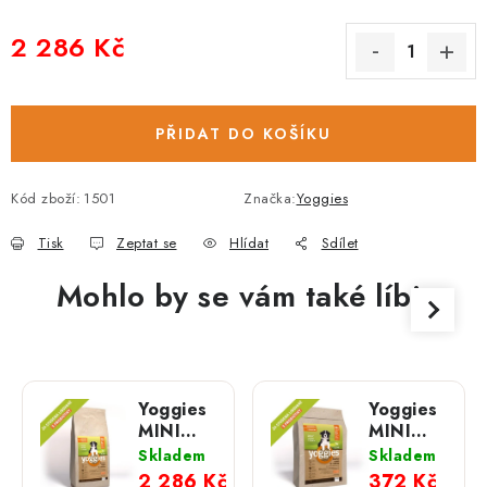
2 286 Kč
Měrná cena:
PŘIDAT DO KOŠÍKU
Kód zboží:
1501
Značka:
Yoggies
Tisk
Zeptat se
Hlídat
Sdílet
Mohlo by se vám také líbit
Yoggies
Yoggies
MINI
MINI
active
active
Skladem
Skladem
kachna a
kachna a
2 286 Kč
372 Kč