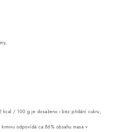
iny,
92 kcal / 100 g je dosaženo i bez přidání cukru,
to krmivu odpovídá ca.86% obsahu masa v