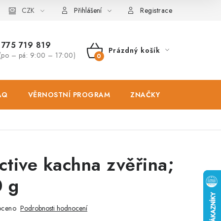
osobních údajů
CZK
Zásady použivání souboru cookies
Hodnocen
Přihlášení
Registrace
775 719 819
Prázdný košík
(po – pá: 9:00 – 17:00)
NÁKUPNÍ
KOŠÍK
AQ
VĚRNOSTNÍ PROGRAM
ZNAČKY
PRODEJNA
ctive kachna zvěřina;
0 g
oceno
Podrobnosti hodnocení