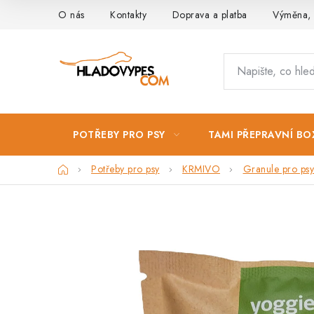
Přejít
O nás
Kontakty
Doprava a platba
Výměna, 
na
obsah
POTŘEBY PRO PSY
TAMI PŘEPRAVNÍ BO
Domů
Potřeby pro psy
KRMIVO
Granule pro psy