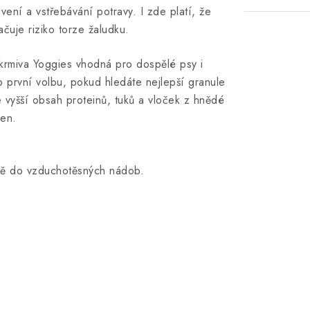
ávení a vstřebávání potravy. I zde platí, že
ačuje riziko torze žaludku.
 krmiva Yoggies vhodná pro dospělé psy i
 první volbu, pokud hledáte nejlepší granule
 vyšší obsah proteinů, tuků a vloček z hnědé
den.
bě do vzduchotěsných nádob.