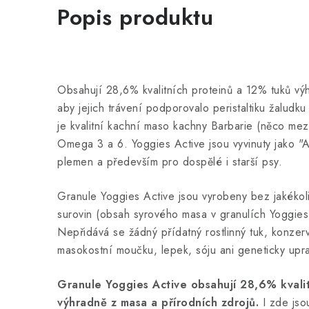
Popis produktu
Obsahují 28,6% kvalitních proteinů a 12% tuků vý
aby jejich trávení podporovalo peristaltiku žaludku 
je kvalitní kachní maso kachny Barbarie (něco mez
Omega 3 a 6. Yoggies Active jsou vyvinuty jako "Al
plemen a především pro dospělé i starší psy.
Granule Yoggies Active jsou vyrobeny bez jakékoli
surovin (obsah syrového masa v granulích Yoggie
Nepřidává se žádný přídatný rostlinný tuk, konzer
masokostní moučku, lepek, sóju ani geneticky upr
Granule Yoggies Active obsahují 28,6% kvali
výhradně z masa a přírodních zdrojů.
I zde jso