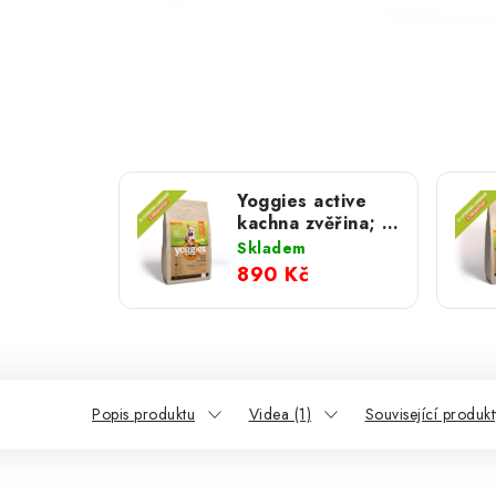
Yoggies active
kachna zvěřina; 5
kg
Skladem
890 Kč
Popis produktu
Videa (1)
Související produkt