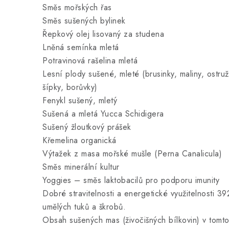
Směs mořských řas
Směs sušených bylinek
Řepkový olej lisovaný za studena
Lněná semínka mletá
Potravinová rašelina mletá
Lesní plody sušené, mleté (brusinky, maliny, ostruž
šípky, borůvky)
Fenykl sušený, mletý
Sušená a mletá Yucca Schidigera
Sušený žloutkový prášek
Křemelina organická
Výtažek z masa mořské mušle (Perna Canalicula)
Směs minerální kultur
Yoggies – směs laktobacilů pro podporu imunity
Dobré stravitelnosti a energetické využitelnosti 3
umělých tuků a škrobů.
Obsah sušených mas (živočišných bílkovin) v tom