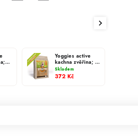
e
Yoggies active
a;
kachna zvěřina; 2
kg
Skladem
372 Kč