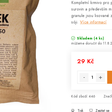
Kompletní krmivo pro p
surovin a především ma
granule jsou lisované 
sóji.
Více informací
Skladem
(4 ks)
11.8.
29 Kč
Měrná cena:
Kód zboží:
446
Znač
Tisk
Zeptat se