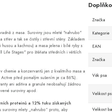
Doplňko
Značka
hradně z masa. Suroviny jsou mleté "nahrubo"
Kategorie
a střev a tak se čistily i střevní stěny. Základem
i husou a kachnou) a masa jelena i bílé ryby s
EAN
l Life Stages" pro štěňata středních i větších
Značka
v chemie a konzervantů jen z kvalitního masa a
Věk psa
s Active před pomalým sušením je ca 86%).
vanty ani aditiva a granule neobsahují žádnou
avené suroviny apod.
Velikost p
tních proteinů a 12% tuku získaných
Velikost ba
u suroviny mlety „nahrubo“ proto, aby