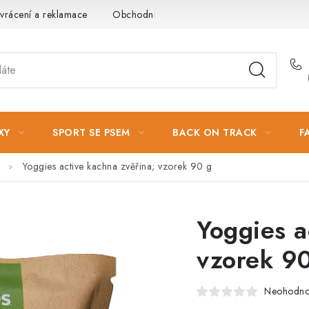
vrácení a reklamace
Obchodní podmínky
Podmínky ochrany 
XY
SPORT SE PSEM
BACK ON TRACK
F
Yoggies active kachna zvěřina; vzorek 90 g
Yoggies a
vzorek 9
Neohodn