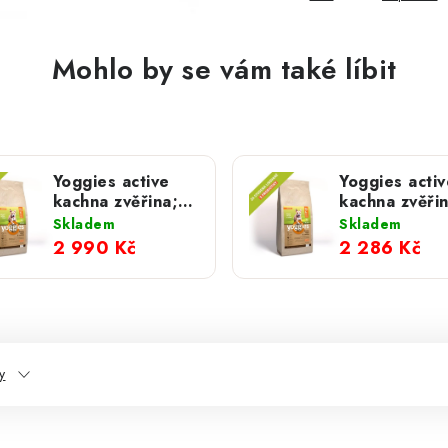
Mohlo by se vám také líbit
Yoggies active
Yoggies activ
kachna zvěřina;
kachna zvěřin
20 kg
15 kg
Skladem
Skladem
2 990 Kč
2 286 Kč
y