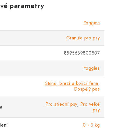
vé parametry
Yoggies
Granule pro psy
8595639800807
Yoggies
Štěně, březí a kojící fena
,
Dospělý pes
Pro střední psy
,
Pro velké
sa
psy
lení
0 - 3 kg