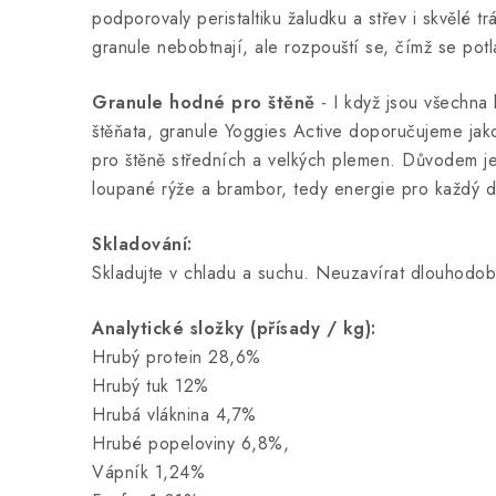
podporovaly peristaltiku žaludku a střev i skvělé tr
granule nebobtnají, ale rozpouští se, čímž se potl
Granule hodné pro štěně
- I když jsou všechna
štěňata, granule Yoggies Active doporučujeme jako
pro štěně středních a velkých plemen. Důvodem je
loupané rýže a brambor, tedy energie pro každý 
Skladování:
Skladujte v chladu a suchu. Neuzavírat dlouhodo
Analytické složky (přísady / kg):
Hrubý protein 28,6%
Hrubý tuk 12%
Hrubá vláknina 4,7%
Hrubé popeloviny 6,8%,
Vápník 1,24%