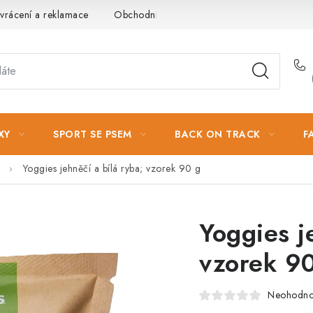
vrácení a reklamace
Obchodní podmínky
Podmínky ochrany 
XY
SPORT SE PSEM
BACK ON TRACK
F
Yoggies jehněčí a bílá ryba; vzorek 90 g
Yoggies j
vzorek 9
Neohodn