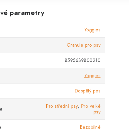
vé parametry
Yoggies
Granule pro psy
8595639800210
Yoggies
Dospělý pes
Pro střední psy
,
Pro velké
sa
psy
e
Bezobilné