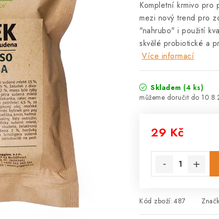
Kompletní krmivo pro 
mezi nový trend pro z
"nahrubo" i použití kva
skvělé probiotické a p
Více informací
Skladem
(4 ks)
10.8
29 Kč
Měrná cena:
Kód zboží:
487
Znač