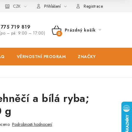
osobních údajů
CZK
Zásady použivání souboru cookies
Hodnocen
Přihlášení
Registrace
775 719 819
Prázdný košík
(po – pá: 9:00 – 17:00)
NÁKUPNÍ
KOŠÍK
AQ
VĚRNOSTNÍ PROGRAM
ZNAČKY
PRODEJNA
ehněčí a bílá ryba;
0 g
oceno
Podrobnosti hodnocení