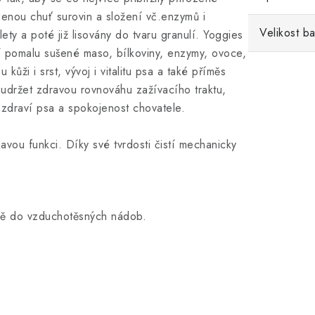
ozenou chuť surovin a složení vč.enzymů i
Velikost ba
lety a poté již lisovány do tvaru granulí. Yoggies
í pomalu sušené maso, bílkoviny, enzymy, ovoce,
kůži i srst, vývoj i vitalitu psa a také příměs
í udržet zdravou rovnováhu zažívacího traktu,
é zdraví psa a spokojenost chovatele.
avou funkci. Díky své tvrdosti čistí mechanicky
bě do vzduchotěsných nádob.