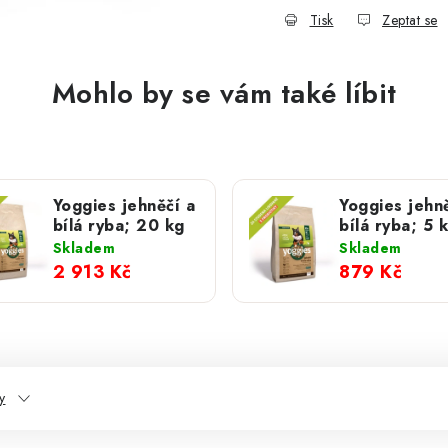
Tisk
Zeptat se
Mohlo by se vám také líbit
Yoggies jehněčí a
Yoggies jehně
bílá ryba; 20 kg
bílá ryba; 5 
Skladem
Skladem
2 913 Kč
879 Kč
y