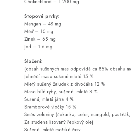
Cholinchlorid – 1.200 mg
Stopové prvky:
Mangan – 48 mg
Měď – 10 mg
Zinek – 65 mg
Jod – 1,6 mg
Složení:
(obsah sušených mas odpovídá ca.85% obsahu ma
Jehněčí maso sušené mleté 15 %
Mletý sušený žaludek z divočáka 12 %
Maso bílé ryby, sušené, mleté 8 %
Sušená, mletá játra 4 %
Bramborové vločky 15 %
Směs zeleniny (čekanka, celer, mangold, pastiňák,
Za studena lisovaný řepkový olej
Sušené, mleté mořské řasy