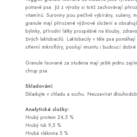
potravě psa. Již z výroby si totiž zachovávají přir
vitamínů. Suroviny jsou pečlivě vybírány, sušeny, m
granule mají přirozené výživové složení a obsahuj
bylinky, přírodní látky prospěšné na klouby, zdravou 
živých laktobacilů. Laktobacily v těle psa pomáhaj
střevní mikroflóry, posilují imunitu i budoucí dobr
Granule lisované za studena mají ještě jednu zajím
chrup psa.
Skladování:
Skladujte v chladu a suchu. Neuzavírat dlouhodo
Analytické složky:
Hrubý protein 24,5 %
Hrubý tuk 9,5 %
Hrubá vláknina 5 %