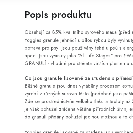
Popis produktu
Obsahují ca 85% kvalitního syrového masa (před s
Yoggies granule jehněčí s bílou rybou byly vyvinuty
potrava pro psy. Jsou používány teké u psů s alerg
apod. Jsou vyvinuty jako "All Life Stages" pro št
GRANULÍ - vhodné pro štěňata větších plemen a d
Co jsou granule lisované za studena s příměsí
Běžné granule jsou dnes vyráběny procesem extrud
vyrobí z různých surovin těsto (podobné jako pašt
Zde se prostřednictvím velkého tlaku a teploty a
je však bohužel zničena většina přírodních živin, e
do granulí přidány bohužel jedinou možnou a to c
Yoggies granule lisované za studena jsou vyrobeny 