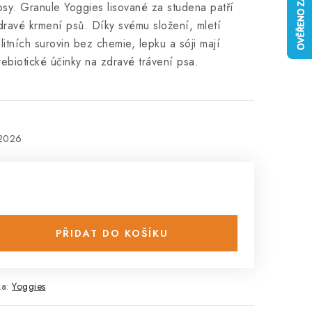
psy. Granule Yoggies lisované za studena patří
dravé krmení psů. Díky svému složení, mletí
litních surovin bez chemie, lepku a sóji mají
rebiotické účinky na zdravé trávení psa.
.2026
PŘIDAT DO KOŠÍKU
ka:
Yoggies