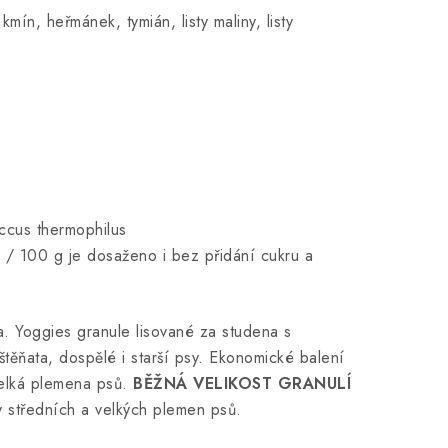
mín, heřmánek, tymián, listy maliny, listy
occus thermophilus
l / 100 g je dosaženo i bez přidání cukru a
a. Yoggies granule lisované za studena s
o štěňata, dospělé i starší psy. Ekonomické balení
velká plemena psů.
BĚŽNÁ VELIKOST GRANULÍ
y středních a velkých plemen psů.