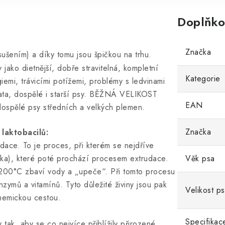
Doplňko
Značka
ušením) a díky tomu jsou špičkou na trhu.
 jako dietnější, dobře stravitelná, kompletní
Kategorie
iemi, trávicími potížemi, problémy s ledvinami
ěňata, dospělé i starší psy. BĚŽNÁ VELIKOST
EAN
ospělé psy středních a velkých plemen.
Značka
 laktobacilů:
ace. To je proces, při kterém se nejdříve
ika), které poté prochází procesem extrudace.
Věk psa
ž 200°C zbaví vody a „upeče“. Při tomto procesu
nzymů a vitamínů. Tyto důležité živiny jsou pak
Velikost p
hemickou cestou.
Specifikac
tak, aby se co nejvíce přiblížily přirozené