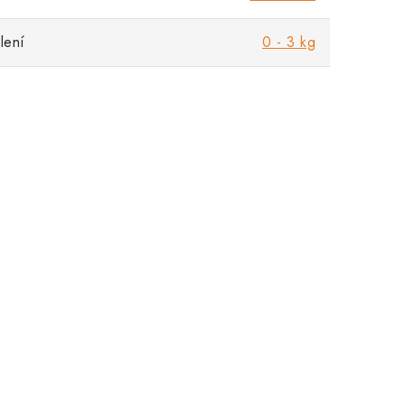
lení
0 - 3 kg