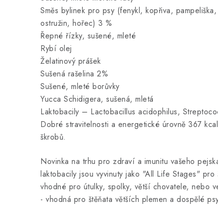
Směs bylinek pro psy (fenykl, kopřiva, pampeliška, k
ostružin, hořec) 3 %
Řepné řízky, sušené, mleté
Rybí olej
Želatinový prášek
Sušená rašelina 2%
Sušené, mleté borůvky
Yucca Schidigera, sušená, mletá
Laktobacily – Lactobacillus acidophilus, Streptoc
Dobré stravitelnosti a energetické úrovně 367 kca
škrobů.
Novinka na trhu pro zdraví a imunitu vašeho pejsk
laktobacily jsou vyvinuty jako "All Life Stages" pr
vhodné pro útulky, spolky, větší chovatele, nebo 
- vhodná pro štěňata větších plemen a dospělé ps