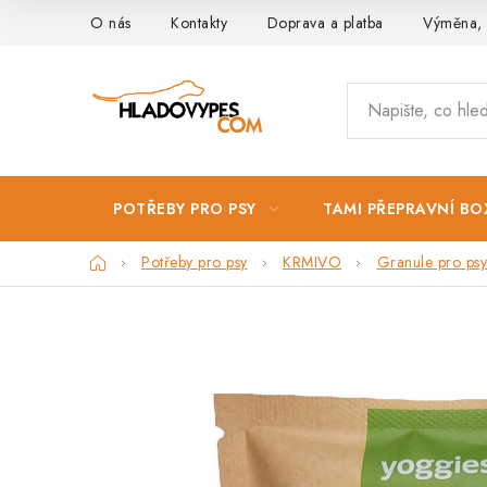
Přejít
O nás
Kontakty
Doprava a platba
Výměna, 
na
obsah
POTŘEBY PRO PSY
TAMI PŘEPRAVNÍ BO
Domů
Potřeby pro psy
KRMIVO
Granule pro psy