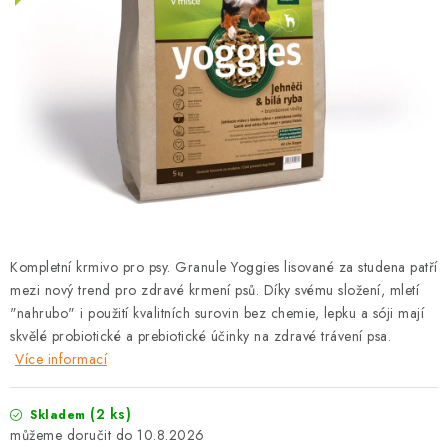
PRODEJNA
BLOG
SLUŽBY
VÝMĚNA, VRÁCENÍ A REKLAMACE
O nás
Kontakty
Doprava a platba
Výměna, vrácení a reklamace
Obchodní podmínky
Kompletní krmivo pro psy. Granule Yoggies lisované za studena patří
Podmínky ochrany osobních údajů
mezi nový trend pro zdravé krmení psů. Díky svému složení, mletí
Zásady použivání souboru cookies
Hodnocení obchodu
"nahrubo" i použití kvalitních surovin bez chemie, lepku a sóji mají
skvělé probiotické a prebiotické účinky na zdravé trávení psa.
FAQ
Více informací
(2 ks)
Skladem
10.8.2026