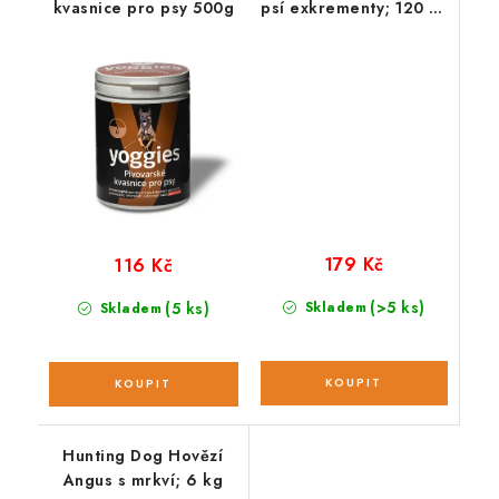
kvasnice pro psy 500g
psí exkrementy; 120 ks
/ 8 rolí
179 Kč
116 Kč
(>5 ks)
(5 ks)
Skladem
Skladem
Hunting Dog Hovězí
Angus s mrkví; 6 kg