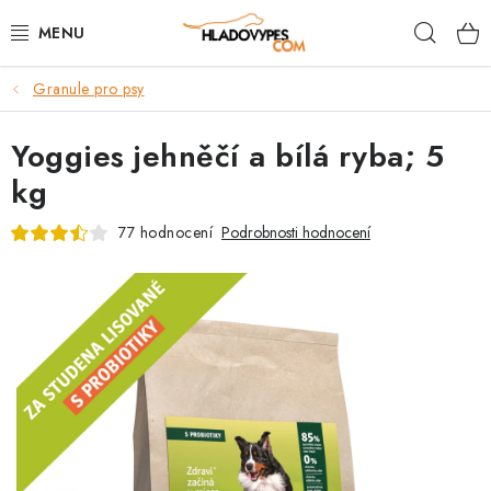
Přejít
Hleda
na
obsah
Granule pro psy
POTŘEBY PRO PSY
Yoggies jehněčí a bílá ryba; 5
TAMI PŘEPRAVNÍ BOXY
kg
SPORT SE PSEM
77 hodnocení
Podrobnosti hodnocení
BACK ON TRACK
FAQ
VĚRNOSTNÍ PROGRAM
ZNAČKY