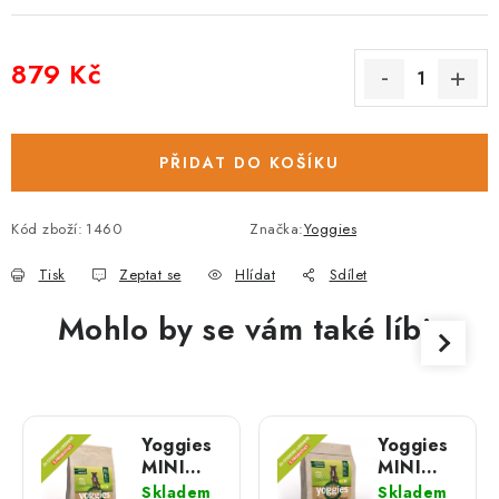
879 Kč
Měrná cena:
PŘIDAT DO KOŠÍKU
Kód zboží:
1460
Značka:
Yoggies
Tisk
Zeptat se
Hlídat
Sdílet
Mohlo by se vám také líbit
Yoggies
Yoggies
MINI
MINI
jehněčí
jehněčí
Skladem
Skladem