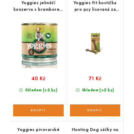
Yoggies jehněčí
Yoggies Fit kostička
konzerva s bramborem
pro psy lisovaná za
a karotkou; 200 g
studena; 118 g
40 Kč
71 Kč
(>5 ks)
(>5 ks)
Skladem
Skladem
Yoggies pivovarské
Hunting Dog sáčky na