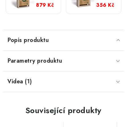
a bílá
a bílá
879 Kč
356 Kč
ryba; 5
ryba; 2
kg
kg
Popis produktu
Parametry produktu
Videa (1)
Související produkty