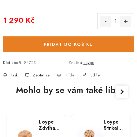
1 290 Kč
Měrná cena:
PŘIDAT DO KOŠÍKU
Kód zboží:
94723
Značka:
Loype
Tisk
Zeptat se
Hlídat
Sdílet
Mohlo by se vám také líbit
Loype
Loype
Zdvihal
Strkal
hlavolam
hlavolam