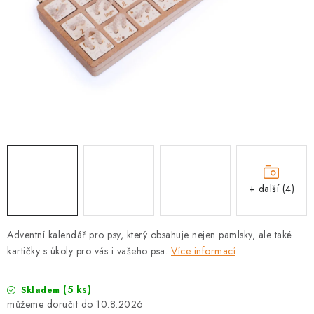
PRODEJNA
BLOG
SLUŽBY
VÝMĚNA, VRÁCENÍ A REKLAMACE
O nás
Kontakty
Doprava a platba
Výměna, vrácení a reklamace
Obchodní podmínky
+ další (4)
Podmínky ochrany osobních údajů
Zásady použivání souboru cookies
Hodnocení obchodu
Adventní kalendář pro psy, který obsahuje nejen pamlsky, ale také
FAQ
kartičky s úkoly pro vás i vašeho psa.
Více informací
(5 ks)
Skladem
10.8.2026