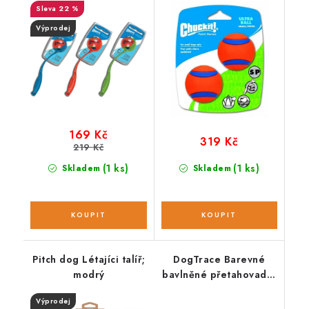
22 %
Výprodej
169 Kč
319 Kč
219 Kč
(1 ks)
(1 ks)
Skladem
Skladem
Pitch dog Létajíci talíř;
DogTrace Barevné
modrý
bavlněné přetahovadlo
pro psy, 3 uzly
Výprodej