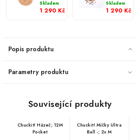
pro psa
pro psa
Skladem
Skladem
1 290 Kč
1 290 Kč
Popis produktu
Parametry produktu
Související produkty
Chuckit! Házeč; 12M
Chuckit! Míčky Ultra
Pocket
Ball -; 2x M