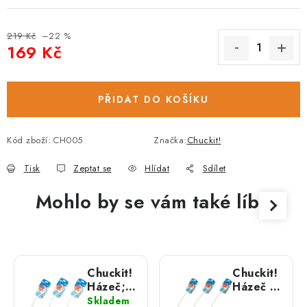
219 Kč
–22 %
169 Kč
Měrná cena:
PŘIDAT DO KOŠÍKU
Kód zboží:
CH005
Značka:
Chuckit!
Tisk
Zeptat se
Hlídat
Sdílet
Mohlo by se vám také líbit
Chuckit!
Chuckit!
Házeč;
Házeč -;
PRO
PRO
Skladem