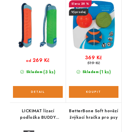
28 %
Výprodej
369 Kč
269 Kč
od
519 Kč
(3 ks)
(1 ks)
Skladem
Skladem
LICKIMAT lízací
BetterBone Soft hovězí
podložka BUDDY
žvýkací hračka pro psy
LARGE