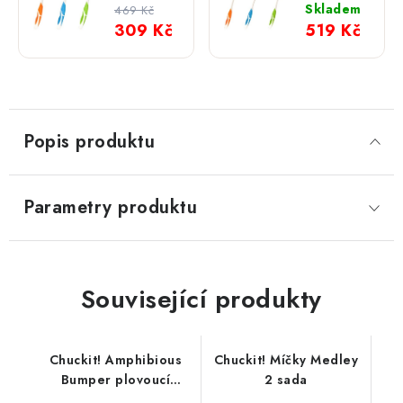
18M
25M
Skladem
469 Kč
309 Kč
519 Kč
Popis produktu
Parametry produktu
Související produkty
Chuckit! Amphibious
Chuckit! Míčky Medley
Bumper plovoucí
2 sada
pešek