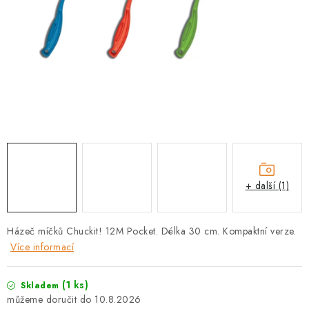
PRODEJNA
BLOG
SLUŽBY
VÝMĚNA, VRÁCENÍ A REKLAMACE
O nás
Kontakty
Doprava a platba
Výměna, vrácení a reklamace
Obchodní podmínky
+ další (1)
Podmínky ochrany osobních údajů
Zásady použivání souboru cookies
Hodnocení obchodu
Házeč míčků Chuckit! 12M Pocket. Délka 30 cm. Kompaktní verze.
FAQ
Více informací
(1 ks)
Skladem
10.8.2026