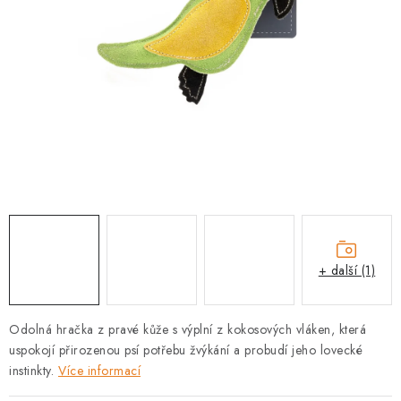
PRODEJNA
BLOG
SLUŽBY
VÝMĚNA, VRÁCENÍ A REKLAMACE
O nás
Kontakty
Doprava a platba
Výměna, vrácení a reklamace
Obchodní podmínky
Podmínky ochrany osobních údajů
+ další (1)
Zásady použivání souboru cookies
Hodnocení obchodu
FAQ
Odolná hračka z pravé kůže s výplní z kokosových vláken, která
uspokojí přirozenou psí potřebu žvýkání a probudí jeho lovecké
instinkty.
Více informací