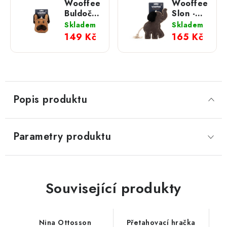
Wooffee
Wooffee
Buldoček
Slon -
- kožená
kožená
Skladem
Skladem
hračka
hračka
149 Kč
165 Kč
Popis produktu
Parametry produktu
Související produkty
Nina Ottosson
Přetahovací hračka