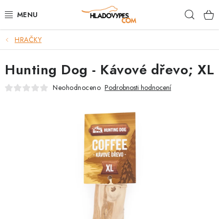
Přejít
Hleda
na
obsah
HRAČKY
POTŘEBY PRO PSY
Hunting Dog - Kávové dřevo; XL
TAMI PŘEPRAVNÍ BOXY
Neohodnoceno
Podrobnosti hodnocení
SPORT SE PSEM
BACK ON TRACK
FAQ
VĚRNOSTNÍ PROGRAM
ZNAČKY