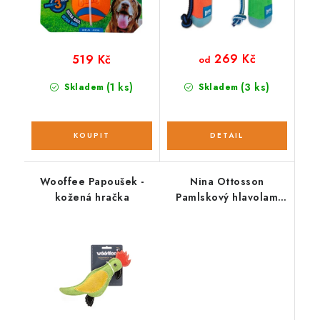
269 Kč
519 Kč
od
(1 ks)
(3 ks)
Skladem
Skladem
Wooffee Papoušek -
Nina Ottosson
kožená hračka
Pamlskový hlavolam
SMART composite