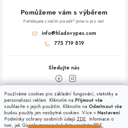
Pomůžeme vám s výběrem
Potřebujete s něčím poradit? Jsme tu pro vás!
info
@
hladovypes.com
775 719 819
Z
Používáme cookies pro základní fungování, statistiky a
personalizaci reklam. Kliknutím na
Přijmout vše
á
souhlasíte s jejich použitím. Kliknutím na
Odmítnout vše
Informace
p
budou použity jen nezbytné cookies. Více v
Nastavení
.
a
Podmínky ochrany osobních údajů
ZDE
. Informace o
O nás
Služby
t
tom, jak Google zpracovává data, najdete
ZDE.
Kontakty