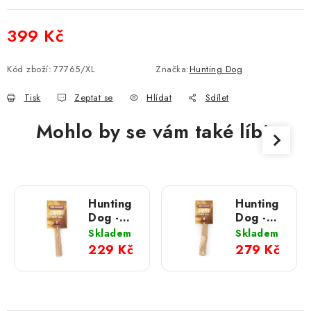
399 Kč
Měrná cena:
Kód zboží:
77765/XL
Značka:
Hunting Dog
Tisk
Zeptat se
Hlídat
Sdílet
Mohlo by se vám také líbit
Hunting
Hunting
Dog -
Dog -
Kávové
Kávové
Skladem
Skladem
dřevo; S
dřevo;
229 Kč
279 Kč
M