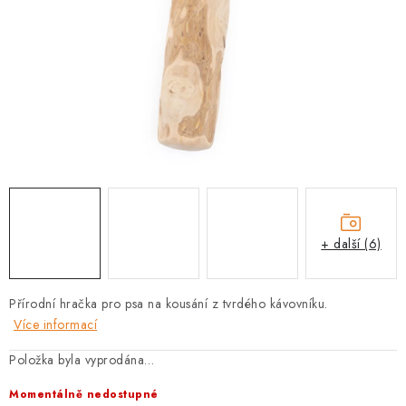
PRODEJNA
BLOG
SLUŽBY
VÝMĚNA, VRÁCENÍ A REKLAMACE
O nás
Kontakty
Doprava a platba
Výměna, vrácení a reklamace
Obchodní podmínky
+ další (6)
Podmínky ochrany osobních údajů
Zásady použivání souboru cookies
Hodnocení obchodu
Přírodní hračka pro psa na kousání z tvrdého kávovníku.
FAQ
Více informací
Položka byla vyprodána…
Momentálně nedostupné