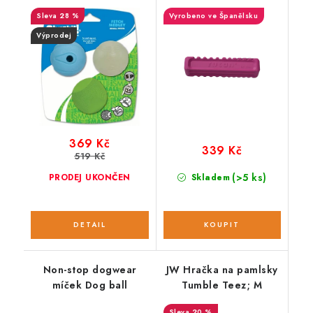
28 %
Vyrobeno ve Španělsku
Výprodej
369 Kč
339 Kč
519 Kč
(>5 ks)
PRODEJ UKONČEN
Skladem
Non-stop dogwear
JW Hračka na pamlsky
míček Dog ball
Tumble Teez; M
20 %