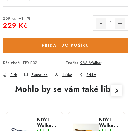
269 Kč
–14 %
229 Kč
Měrná cena:
PŘIDAT DO KOŠÍKU
Kód zboží:
TPR-232
Značka:
KIWI Walker
Tisk
Zeptat se
Hlídat
Sdílet
Mohlo by se vám také líbit
KIWI
KIWI
Walker -
Walker -