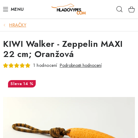
Přejít
Hleda
na
obsah
HRAČKY
POTŘEBY PRO PSY
KIWI Walker - Zeppelin MAXI
TAMI PŘEPRAVNÍ BOXY
22 cm; Oranžová
SPORT SE PSEM
1 hodnocení
Podrobnosti hodnocení
BACK ON TRACK
14 %
FAQ
VĚRNOSTNÍ PROGRAM
ZNAČKY