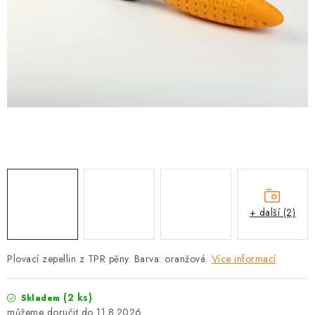
PRODEJNA
BLOG
SLUŽBY
VÝMĚNA, VRÁCENÍ A REKLAMACE
O nás
Kontakty
Doprava a platba
Výměna, vrácení a reklamace
Obchodní podmínky
Podmínky ochrany osobních údajů
+ další (2)
Zásady použivání souboru cookies
Hodnocení obchodu
FAQ
Plovací zepellin z TPR pěny. Barva: oranžová.
Více informací
(2 ks)
Skladem
11.8.2026