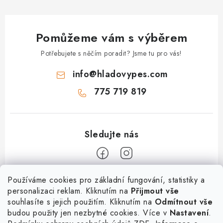
Pomůžeme vám s výběrem
Potřebujete s něčím poradit? Jsme tu pro vás!
info
@
hladovypes.com
775 719 819
Z
Používáme cookies pro základní fungování, statistiky a
personalizaci reklam. Kliknutím na
Přijmout vše
á
souhlasíte s jejich použitím. Kliknutím na
Odmítnout vše
Informace
p
budou použity jen nezbytné cookies. Více v
Nastavení
.