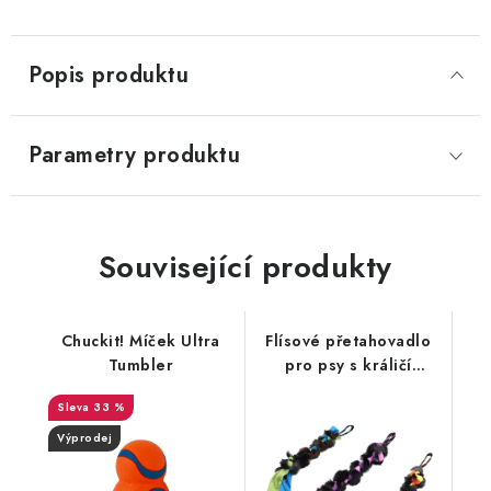
S
M
Popis produktu
Parametry produktu
Související produkty
Chuckit! Míček Ultra
Flísové přetahovadlo
Tumbler
pro psy s králičí
kožešinou – střední
33 %
Výprodej