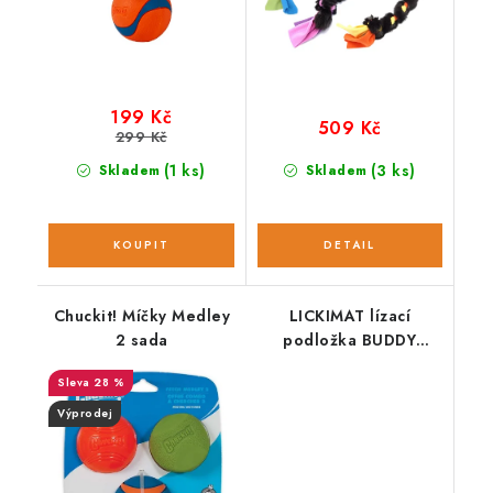
199 Kč
509 Kč
299 Kč
(1 ks)
(3 ks)
Skladem
Skladem
Chuckit! Míčky Medley
LICKIMAT lízací
2 sada
podložka BUDDY
LARGE
28 %
Výprodej