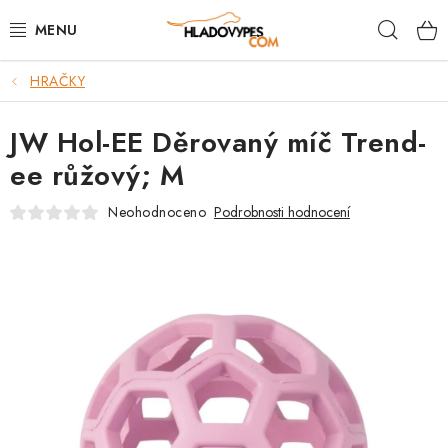
Přejít
Hleda
na
obsah
HRAČKY
POTŘEBY PRO PSY
JW Hol-EE Děrovaný míč Trend-
TAMI PŘEPRAVNÍ BOXY
ee růžový; M
SPORT SE PSEM
Neohodnoceno
Podrobnosti hodnocení
BACK ON TRACK
FAQ
VĚRNOSTNÍ PROGRAM
ZNAČKY