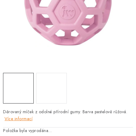
PRODEJNA
BLOG
SLUŽBY
VÝMĚNA, VRÁCENÍ A REKLAMACE
O nás
Kontakty
Doprava a platba
Výměna, vrácení a reklamace
Obchodní podmínky
Podmínky ochrany osobních údajů
Zásady použivání souboru cookies
Hodnocení obchodu
FAQ
Děrovaný míček z odolné přírodní gumy. Barva pastelově růžová.
Více informací
Položka byla vyprodána…