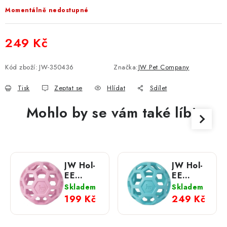
Momentálně nedostupné
249 Kč
Měrná cena:
Kód zboží:
JW-350436
Značka:
JW Pet Company
Tisk
Zeptat se
Hlídat
Sdílet
Mohlo by se vám také líbit
JW Hol-
JW Hol-
EE
EE
Děrovaný
Děrovaný
Skladem
Skladem
míč
míč
199 Kč
249 Kč
Trend-
Trend-
ee
ee
růžový;
modrý;