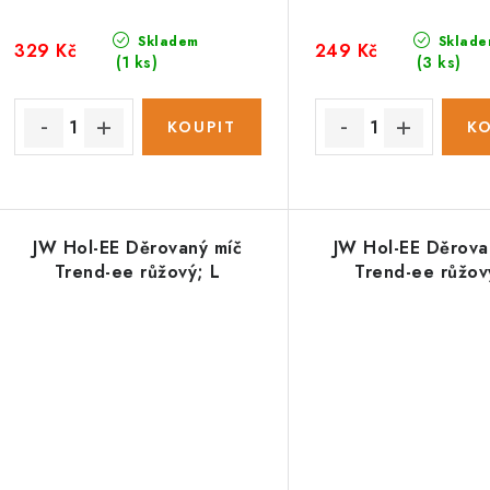
k
k
t
Skladem
Sklade
329 Kč
249 Kč
(1 ks)
(3 ks)
ů
ů
JW Hol-EE Děrovaný míč
JW Hol-EE Děrova
Trend-ee růžový; L
Trend-ee růžov