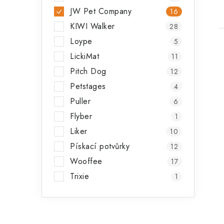
JW Pet Company
16
KIWI Walker
28
Loype
5
LickiMat
11
Pitch Dog
12
Petstages
4
i
Puller
6
Flyber
1
Liker
10
Pískací potvůrky
12
Wooffee
17
Trixie
1