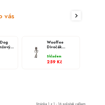
o vás
 Dog
Wooffee
anžový;
Divočák
dlouhán -
přetahovací
Skladem
hračka
259 Kč
Stránka
1
z
1
-
16
položek celkem