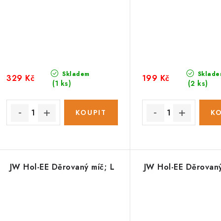
Skladem
Sklade
329 Kč
199 Kč
(1 ks)
(2 ks)
JW Hol-EE Děrovaný míč; L
JW Hol-EE Děrovan