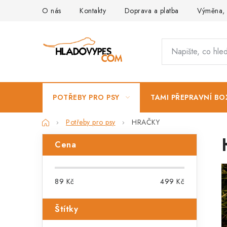
Přejít
O nás
Kontakty
Doprava a platba
Výměna, 
na
obsah
POTŘEBY PRO PSY
TAMI PŘEPRAVNÍ BO
Domů
Potřeby pro psy
HRAČKY
P
Cena
o
s
89
Kč
499
Kč
t
Štítky
r