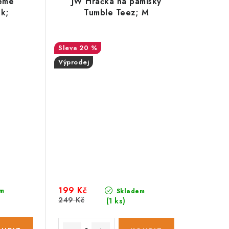
reme
JW Hračka na pamlsky
ek;
Tumble Teez; M
20 %
Výprodej
199 Kč
m
Skladem
249 Kč
(1 ks)