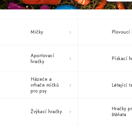
Míčky
Plovoucí 
Aportovací
Pískací h
hračky
Házeče a
vrhače míčků
Létající t
pro psy
Hračky p
Žvýkací hračky
štěňata