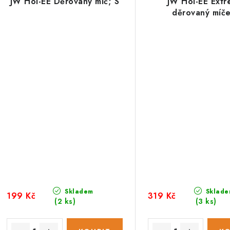
JW Hol-EE Děrovaný míč; S
JW Hol-EE Ext
děrovaný míč
Skladem
Sklade
199 Kč
319 Kč
(2 ks)
(3 ks)