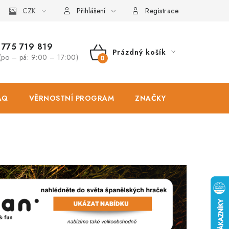
osobních údajů
CZK
Zásady použivání souboru cookies
Hodnocen
Přihlášení
Registrace
775 719 819
Prázdný košík
(po – pá: 9:00 – 17:00)
NÁKUPNÍ
KOŠÍK
AQ
VĚRNOSTNÍ PROGRAM
ZNAČKY
PRODEJNA