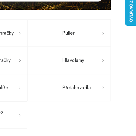
hračky
Puller
račky
Hlavolamy
alíře
Přetahovadla
ro