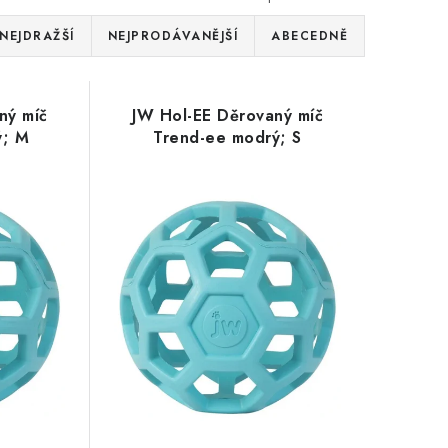
NEJDRAŽŠÍ
NEJPRODÁVANĚJŠÍ
ABECEDNĚ
ný míč
JW Hol-EE Děrovaný míč
ý; M
Trend-ee modrý; S