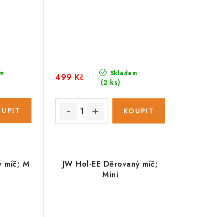
m
Skladem
499 Kč
(2 ks)
ý míč; M
JW Hol-EE Děrovaný míč;
Mini