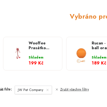
Vybráno pr
Wooffee
Rucan -
Prasátko
ball or
dlouhán -
S 5 cm
přetahovací
Skladem
Skladem
hračka
199 Kč
189 Kč
áš filtr:
Zrušit všechny filtry
JW Pet Company