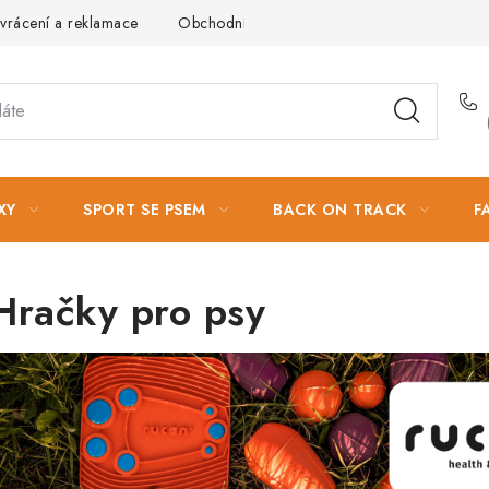
vrácení a reklamace
Obchodní podmínky
Podmínky ochrany 
XY
SPORT SE PSEM
BACK ON TRACK
F
Hračky pro psy