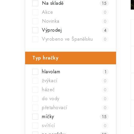
Na skladě
15
a
Akce
0
n
Novinka
0
n
Výprodej
4
í
Vyrobeno ve Španělsku
0
p
Typ hračky
a
hlavolam
n
1
žvýkací
0
e
házeč
0
l
do vody
0
přetahovací
0
míčky
15
svítící
0