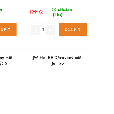
m
Skladem
199 Kč
(1 ks)
ný míč
JW Hol-EE Děrovaný míč;
ý; S
Jumbo