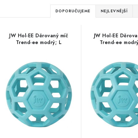
Ř
DOPORUČUJEME
NEJLEVNĚJŠÍ
a
V
z
JW Hol-EE Děrovaný míč
JW Hol-EE Děrova
ý
e
Trend-ee modrý; L
Trend-ee modr
p
n
í
s
p
p
r
r
o
o
d
d
u
u