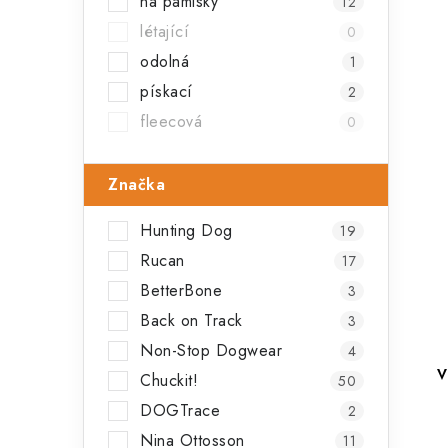
na pamlsky
12
létající
0
odolná
1
pískací
2
fleecová
0
Značka
Hunting Dog
19
Rucan
17
BetterBone
3
Back on Track
3
Non-Stop Dogwear
4
V
Chuckit!
50
DOGTrace
2
Nina Ottosson
11