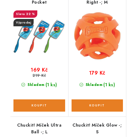
Pocket
Right -; M
22 %
Výprodej
169 Kč
179 Kč
219 Kč
(1 ks)
(1 ks)
Skladem
Skladem
Chuckit! Míček Ultra
Chuckit! Míček Glow -;
Ball -; L
S