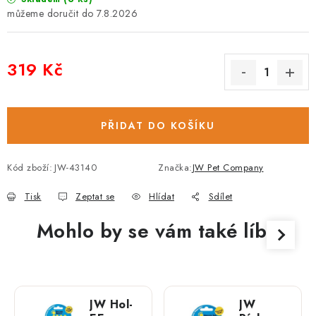
7.8.2026
319 Kč
Měrná cena:
PŘIDAT DO KOŠÍKU
Kód zboží:
JW-43140
Značka:
JW Pet Company
Tisk
Zeptat se
Hlídat
Sdílet
Mohlo by se vám také líbit
JW Hol-
JW