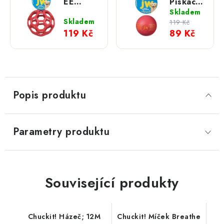
EE
Pískací
Děrovaný
míček
Skladem
míč;
Isqueak
Skladem
119 Kč
Mini
Ball; S
119 Kč
89 Kč
Popis produktu
Parametry produktu
Související produkty
Chuckit! Házeč; 12M
Chuckit! Míček Breathe