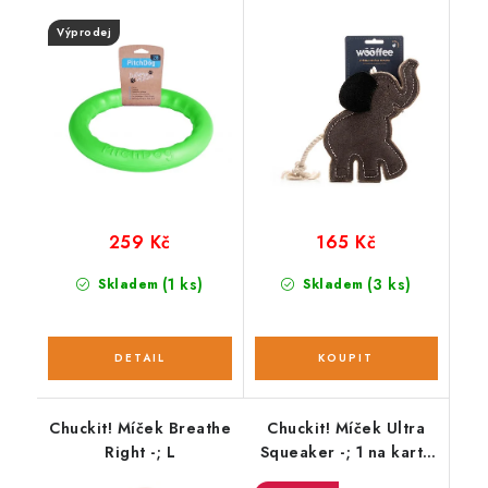
Výprodej
259 Kč
165 Kč
(1 ks)
(3 ks)
Skladem
Skladem
Chuckit! Míček Breathe
Chuckit! Míček Ultra
Right -; L
Squeaker -; 1 na kartě
L