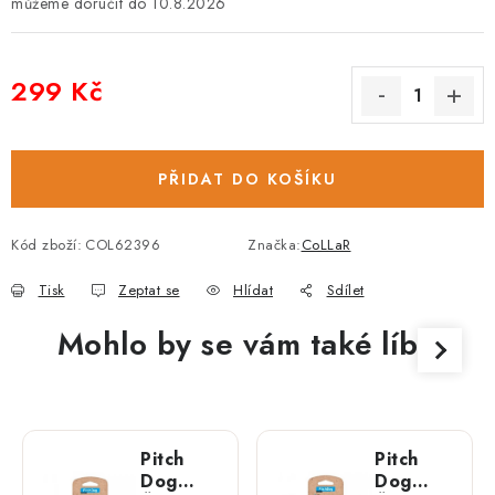
10.8.2026
299 Kč
Měrná cena:
PŘIDAT DO KOŠÍKU
Kód zboží:
COL62396
Značka:
CoLLaR
Tisk
Zeptat se
Hlídat
Sdílet
Mohlo by se vám také líbit
Pitch
Pitch
Dog
Dog