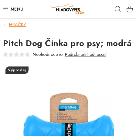
Přejít
Hleda
na
obsah
HRAČKY
POTŘEBY PRO PSY
Pitch Dog Činka pro psy; modrá
TAMI PŘEPRAVNÍ BOXY
Neohodnoceno
Podrobnosti hodnocení
SPORT SE PSEM
Výprodej
BACK ON TRACK
FAQ
VĚRNOSTNÍ PROGRAM
ZNAČKY