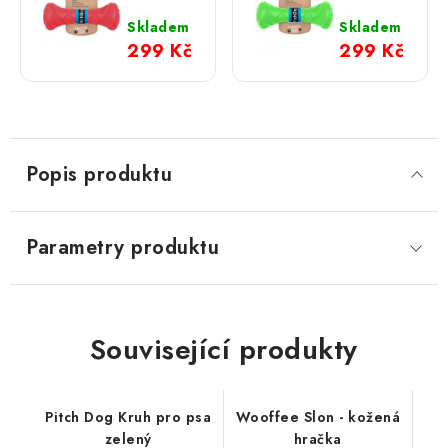
Činka
Činka
pro psy;
pro psy;
Skladem
Skladem
růžová
zelená
299 Kč
299 Kč
Popis produktu
Parametry produktu
Související produkty
Pitch Dog Kruh pro psa
Wooffee Slon - kožená
zelený
hračka