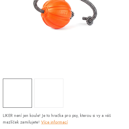
PRODEJNA
BLOG
SLUŽBY
VÝMĚNA, VRÁCENÍ A REKLAMACE
O nás
Kontakty
Doprava a platba
Výměna, vrácení a reklamace
Obchodní podmínky
Podmínky ochrany osobních údajů
Zásady použivání souboru cookies
Hodnocení obchodu
FAQ
LIKER není jen koule! Je to hračka pro psy, kterou si vy a váš
mazlíček zamilujete!
Více informací