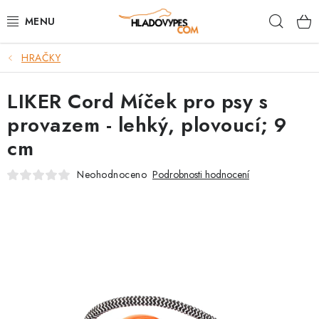
Přejít
Hleda
na
obsah
HRAČKY
POTŘEBY PRO PSY
LIKER Cord Míček pro psy s
TAMI PŘEPRAVNÍ BOXY
provazem - lehký, plovoucí; 9
SPORT SE PSEM
cm
BACK ON TRACK
Neohodnoceno
Podrobnosti hodnocení
FAQ
VĚRNOSTNÍ PROGRAM
ZNAČKY