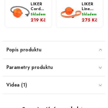
LIKER
LIKER
Cord
Line
Míček
Míček
Skladem
Skladem
pro psy
pro psy
219 Kč
275 Kč
s
s
provazem
popruhem;
- lehký,
9 cm
plovoucí;
7 cm
Popis produktu
Parametry produktu
Videa (1)