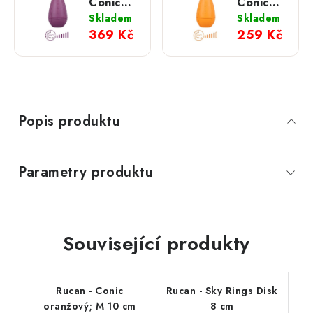
Conic
Conic
fialový;
oranžový;
Skladem
Skladem
L 13 cm
M 10 cm
369 Kč
259 Kč
Popis produktu
Parametry produktu
Související produkty
Rucan - Conic
Rucan - Sky Rings Disk
oranžový; M 10 cm
8 cm