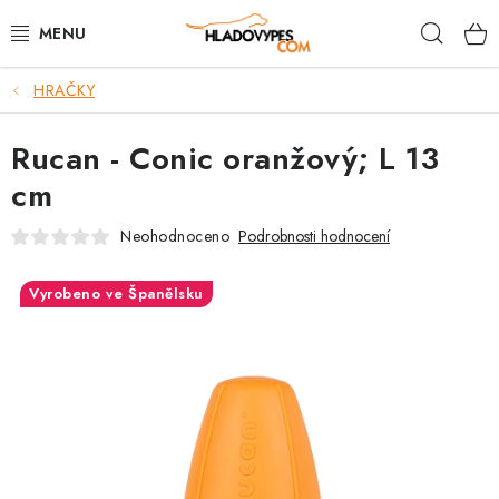
Přejít
Hleda
na
obsah
HRAČKY
POTŘEBY PRO PSY
Rucan - Conic oranžový; L 13
TAMI PŘEPRAVNÍ BOXY
cm
SPORT SE PSEM
Neohodnoceno
Podrobnosti hodnocení
BACK ON TRACK
Vyrobeno ve Španělsku
FAQ
VĚRNOSTNÍ PROGRAM
ZNAČKY