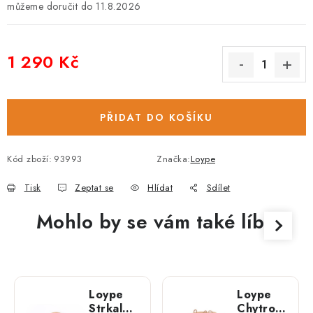
11.8.2026
1 290 Kč
Měrná cena:
PŘIDAT DO KOŠÍKU
Kód zboží:
93993
Značka:
Loype
Tisk
Zeptat se
Hlídat
Sdílet
Mohlo by se vám také líbit
Loype
Loype
Strkal
Chytrolín