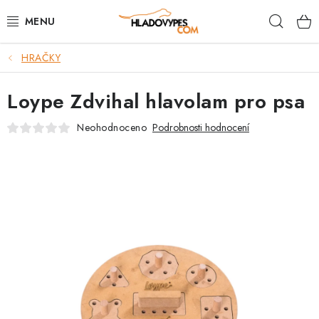
Přejít
Hleda
na
obsah
HRAČKY
POTŘEBY PRO PSY
Loype Zdvihal hlavolam pro psa
TAMI PŘEPRAVNÍ BOXY
Neohodnoceno
Podrobnosti hodnocení
SPORT SE PSEM
BACK ON TRACK
FAQ
VĚRNOSTNÍ PROGRAM
ZNAČKY