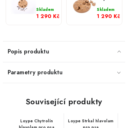
hlavolam
hlavolam
pro psa
pro psa
Skladem
Skladem
1 290 Kč
1 290 Kč
Popis produktu
Parametry produktu
Související produkty
Loype Chytrolín
Loype Strkal hlavolam
hlavolam pro psa
pro psa