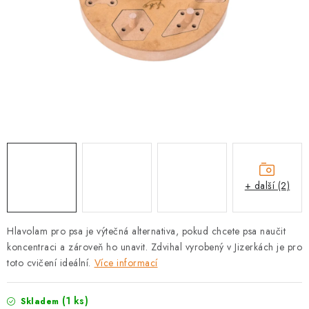
PRODEJNA
BLOG
SLUŽBY
VÝMĚNA, VRÁCENÍ A REKLAMACE
O nás
Kontakty
Doprava a platba
Výměna, vrácení a reklamace
Obchodní podmínky
+ další (2)
Podmínky ochrany osobních údajů
Zásady použivání souboru cookies
Hodnocení obchodu
Hlavolam pro psa je výtečná alternativa, pokud chcete psa naučit
FAQ
koncentraci a zároveň ho unavit. Zdvihal vyrobený v Jizerkách je pro
toto cvičení ideální.
Více informací
(1 ks)
Skladem