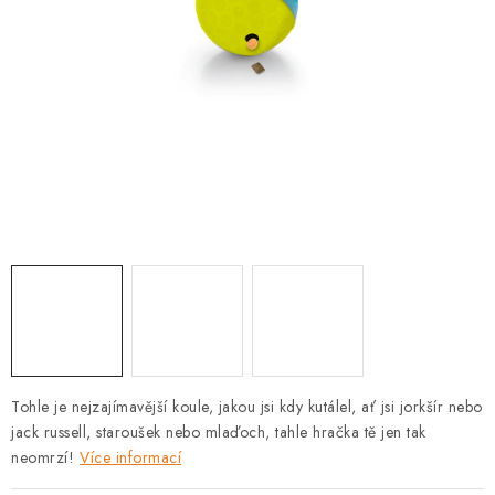
PRODEJNA
BLOG
SLUŽBY
VÝMĚNA, VRÁCENÍ A REKLAMACE
O nás
Kontakty
Doprava a platba
Výměna, vrácení a reklamace
Obchodní podmínky
Podmínky ochrany osobních údajů
Zásady použivání souboru cookies
Hodnocení obchodu
FAQ
Tohle je nejzajímavější koule, jakou jsi kdy kutálel, ať jsi jorkšír nebo
jack russell, staroušek nebo mlaďoch, tahle hračka tě jen tak
neomrzí!
Více informací