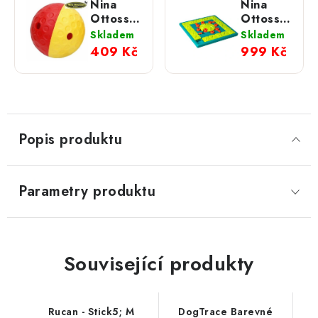
Nina
Nina
Ottosson
Ottosson
Dog
Pamlskový
Skladem
Skladem
Pamlskový
hlavolam
409 Kč
999 Kč
hlavolam
MULTIPUZZL
TUMBLE;
+
Large
Popis produktu
Parametry produktu
Související produkty
Rucan - Stick5; M
DogTrace Barevné