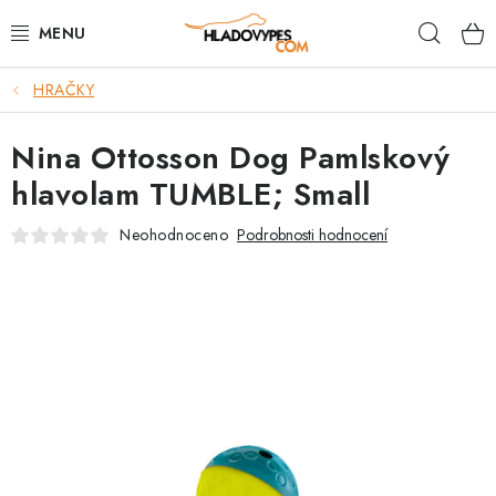
Přejít
Hleda
na
obsah
HRAČKY
POTŘEBY PRO PSY
Nina Ottosson Dog Pamlskový
TAMI PŘEPRAVNÍ BOXY
hlavolam TUMBLE; Small
SPORT SE PSEM
Neohodnoceno
Podrobnosti hodnocení
BACK ON TRACK
FAQ
VĚRNOSTNÍ PROGRAM
ZNAČKY