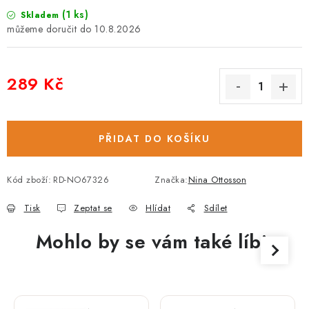
(1 ks)
Skladem
10.8.2026
289 Kč
Měrná cena:
PŘIDAT DO KOŠÍKU
Kód zboží:
RD-NO67326
Značka:
Nina Ottosson
Tisk
Zeptat se
Hlídat
Sdílet
Mohlo by se vám také líbit