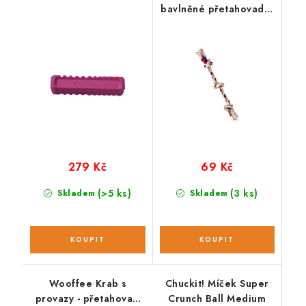
bavlněné přetahovadlo
pro psy, 3 uzly
279 Kč
69 Kč
(>5 ks)
(3 ks)
Skladem
Skladem
Wooffee Krab s
Chuckit! Míček Super
provazy - přetahovací
Crunch Ball Medium