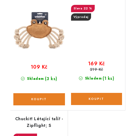
hračka
22 %
Výprodej
169 Kč
109 Kč
219 Kč
(1 ks)
(3 ks)
Skladem
Skladem
Chuckit! Létající talíř -
Zipflight; S